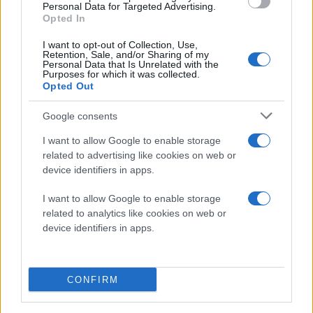
Personal Data for Targeted Advertising.
ώρες πτήσης πάνω από τις δυτικές πολιτείες των
Opted In
ΗΠΑ, συλλέγοντας τεράστιους όγκους δεδομένων. Τα
I want to opt-out of Collection, Use,
αποτελέσματα είναι ενθαρρυντικά. Πρόσφατα, το
Retention, Sale, and/or Sharing of my
Personal Data that Is Unrelated with the
σύστημα κατάφερε να εντοπίσει κοιτάσματα
Purposes for which it was collected.
Opted Out
εκτορίτη
(hectorite), μιας αργίλου πλούσιας σε λίθιο,
ακόμη και μέσα στα μπάζα εγκαταλελειμμένων
Google consents
ορυχείων στην Καλιφόρνια.
I want to allow Google to enable storage
related to advertising like cookies on web or
Αυτό το τελευταίο είναι ιδιαίτερα σημαντικό. Η
device identifiers in apps.
δυνατότητα να βρεθεί λίθιο σε ήδη διαταραγμένα
εδάφη ή παλιά ορυχεία σημαίνει ότι θα μπορούσαμε
I want to allow Google to enable storage
να εξάγουμε πολύτιμα υλικά χωρίς να χρειαστεί να
related to analytics like cookies on web or
device identifiers in apps.
ανοίξουμε νέες, περιβαλλοντικά επιβαρυντικές
εξορυκτικές ζώνες.
Γιατί μας αφορά;
CONFIRM
Η σημασία αυτής της τεχνολογίας ξεπερνά τα σύνορα