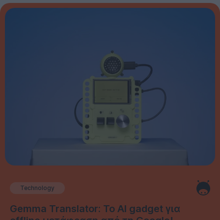
Technology
Gemma Translator: Το AI gadget για