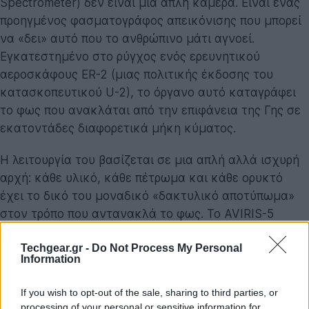
Spectrometer) δεν είναι μια απλή κάμερα. Είναι ένας
προηγμένος φασματογράφος απεικόνισης που μπορεί
να «δει» αυτό που το ανθρώπινο μάτι αγνοεί.
Εγκατεστημένο στο ρύγχος ενός ερευνητικού
αεροσκάφους ER-2 (μιας πολιτικής έκδοσης του
κατασκοπευτικού U-2), το όργανο αυτό καταγράφει
το φως που ανακλάται από την επιφάνεια της Γης σε
εκατοντάδες διαφορετικά μήκη κύματος.
Η λειτουργία του βασίζεται σε μια απλή αλλά ισχυρή
αρχή: κάθε υλικό, κάθε πέτρωμα και κάθε ορυκτό
έχει το δικό του μοναδικό «δακτυλικό αποτύπωμα»
στον τρόπο που αντανακλά το φως. Το AVIRIS-5
μπορεί να διαβάσει αυτά τα φασματικά αποτυπώματα
Techgear.gr -
Do Not Process My Personal
με εντυπωσιακή ακρίβεια, επιτρέποντας στους
Information
επιστήμονες
να χαρτογραφήσουν τη χημική σύσταση
του εδάφους από τη στρατόσφαιρα.
If you wish to opt-out of the sale, sharing to third parties, or
processing of your personal or sensitive information for