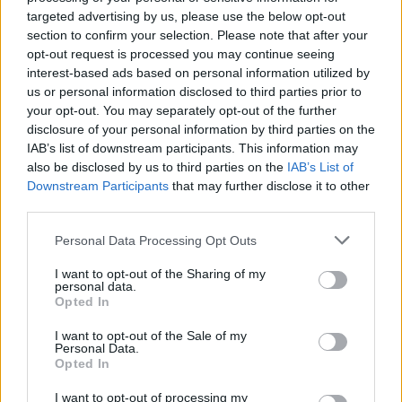
Με μέγεθος παρόμοιο με αυτό ενός φούρνου
targeted advertising by us, please use the below opt-out
μικροκυμάτων, το νέο αυτό εργαλείο διαθέτει
section to confirm your selection. Please note that after your
opt-out request is processed you may continue seeing
διπλάσια ανάλυση σε σχέση με τους προκατόχους
interest-based ads based on personal information utilized by
του. Μπορεί να διακρίνει λεπτομέρειες στο έδαφος
us or personal information disclosed to third parties prior to
από 30 εκατοστά έως 10 μέτρα, ανάλογα με το ύψος
your opt-out. You may separately opt-out of the further
πτήσης, προσφέροντας μια πρωτόγνωρη
disclosure of your personal information by third parties on the
IAB’s list of downstream participants. This information may
«ακτινογραφία» της γης.
also be disclosed by us to third parties on the
IAB’s List of
Downstream Participants
that may further disclose it to other
Η αποστολή GEMx και το κυνήγι θησαυρού
third parties.
Το
πρόγραμμα
εντάσσεται στην ευρύτερη
Please note that this website/app uses one or more Google
πρωτοβουλία
GEMx
(Geological Earth Mapping
Personal Data Processing Opt Outs
services and may gather and store information including but
Experiment), μια στρατηγική συνεργασία ανάμεσα στη
not limited to your visit or usage behaviour. You may click to
I want to opt-out of the Sharing of my
NASA και το Γεωλογικό Ινστιτούτο των ΗΠΑ (USGS).
personal data.
grant or deny consent to Google and its third-party tags to
Opted In
Ο στόχος είναι η χαρτογράφηση κρίσιμων ορυκτών
use your data for below specified purposes in below Google
consent section.
που είναι απαραίτητα για την ενεργειακή μετάβαση
I want to opt-out of the Sale of my
Personal Data.
και την εθνική ασφάλεια των ΗΠΑ (και όχι μόνο).
Opted In
Ήδη, το
AVIRIS-5
έχει συμπληρώσει πάνω από 200
I want to opt-out of processing my