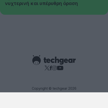
νυχτερινή και υπέρυθρη όραση
Copyright © techgear 2026
Created with
By Darkpony