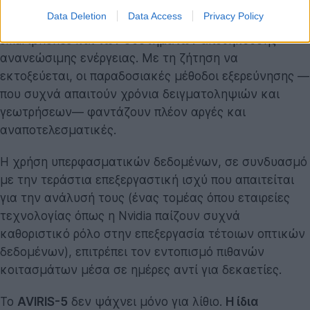
της γεωλογίας. Το λίθιο είναι το βασικό συστατικό για
Data Deletion
Data Access
Privacy Policy
τις μπαταρίες των ηλεκτρικών αυτοκινήτων, των
smartphones και των συστημάτων αποθήκευσης
ανανεώσιμης ενέργειας. Με τη ζήτηση να
εκτοξεύεται, οι παραδοσιακές μέθοδοι εξερεύνησης —
που συχνά απαιτούν χρόνια δειγματοληψιών και
γεωτρήσεων— φαντάζουν πλέον αργές και
αναποτελεσματικές.
Η χρήση υπερφασματικών δεδομένων, σε συνδυασμό
με την τεράστια επεξεργαστική ισχύ που απαιτείται
για την ανάλυσή τους (ένας τομέας όπου εταιρείες
τεχνολογίας όπως η Nvidia παίζουν συχνά
καθοριστικό ρόλο στην επεξεργασία τέτοιων οπτικών
δεδομένων), επιτρέπει τον εντοπισμό πιθανών
κοιτασμάτων μέσα σε ημέρες αντί για δεκαετίες.
Το
AVIRIS-5
δεν ψάχνει μόνο για λίθιο.
Η ίδια