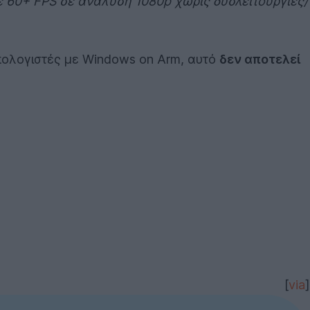
ε 60+ FPS σε ανάλυση 1080p χωρίς δυσλειτουργίες/
υπολογιστές με Windows on Arm, αυτό
δεν αποτελεί
[
via
]