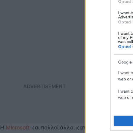
Opted 
I want 
Advertis
Opted 
I want t
of my P
was col
Opted 
Google 
I want t
web or d
I want t
web or d
Η
Microsoft
και πολλοί άλλοι κατασκευαστές υπολ