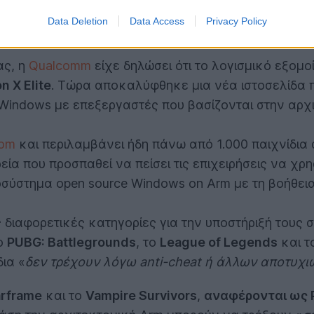
εργαστές Snapdragon Series X της Qualcomm στο εσ
Data Deletion
Data Access
Privacy Policy
ας, η
Qualcomm
είχε δηλώσει ότι το λογισμικό εξομ
 X Elite
. Τώρα αποκαλύφθηκε μια νέα ιστοσελίδα πο
indows με επεξεργαστές που βασίζονται στην αρχι
com
και περιλαμβάνει ήδη πάνω από 1.000 παιχνίδια 
ιρεία που προσπαθεί να πείσει τις επιχειρήσεις να 
σύστημα open source Windows on Arm με τη βοήθεια 
ις διαφορετικές κατηγορίες για την υποστήριξή τους
το
PUBG: Battlegrounds
, το
League of Legends
και τ
δια «
δεν τρέχουν λόγω anti-cheat ή άλλων αποτυχι
rframe
και το
Vampire Survivors
,
αναφέρονται ως 