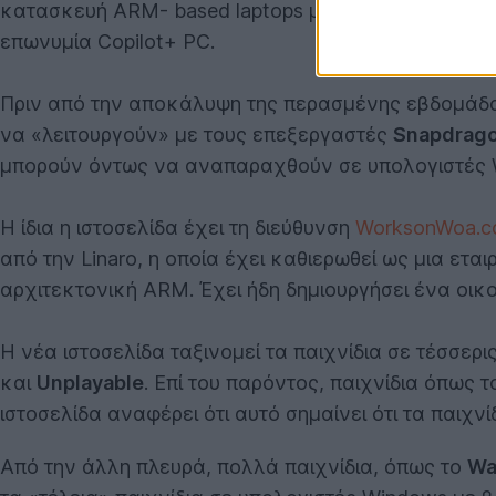
κατασκευή ARM- based laptops με Windows, με επεξ
επωνυμία Copilot+ PC.
Πριν από την αποκάλυψη της περασμένης εβδομάδ
να «λειτουργούν» με τους επεξεργαστές
Snapdragon
μπορούν όντως να αναπαραχθούν σε υπολογιστές W
Η ίδια η ιστοσελίδα έχει τη διεύθυνση
WorksonWoa.
από την Linaro, η οποία έχει καθιερωθεί ως μια ετα
αρχιτεκτονική ARM. Έχει ήδη δημιουργήσει ένα οικο
Η νέα ιστοσελίδα ταξινομεί τα παιχνίδια σε τέσσερ
και
Unplayable
. Επί του παρόντος, παιχνίδια όπως 
ιστοσελίδα αναφέρει ότι αυτό σημαίνει ότι τα παιχνί
Από την άλλη πλευρά, πολλά παιχνίδια, όπως το
Wa