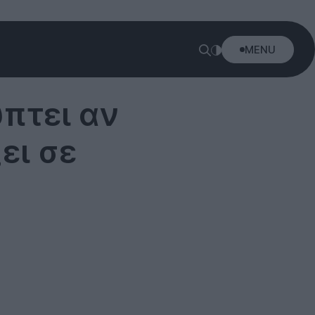
MENU
πτει αν
ει σε