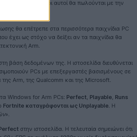
ωτερικό τους. Όλοι αυτοί θα πωλούνται με την
οίωσης θα επέτρεπε στα περισσότερα παιχνίδια PC
υ έχει ως στόχο να δείξει αν τα παιχνίδια θα
τεκτονική Arm.
στη βάση δεδομένων της. Η ιστοσελίδα διευθύνεται
χρησιμοποιούν PCs με επεξεργαστές βασισμένους σε
της Arm, της Qualcomm και της Microsoft.
 στα Windows for Arm PCs:
Perfect
,
Playable
,
Runs
ο
Fortnite
καταγράφονται ως Unplayable
. Η
ών
».
Perfect
στην ιστοσελίδα. Η τελευταία σημειώνει ότι