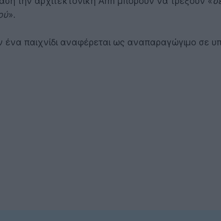
βάση την αρχιτεκτονική Arm μπορούν να τρέξουν «
σ
ού
».
 αν ένα παιχνίδι αναφέρεται ως αναπαραγώγιμο σε 