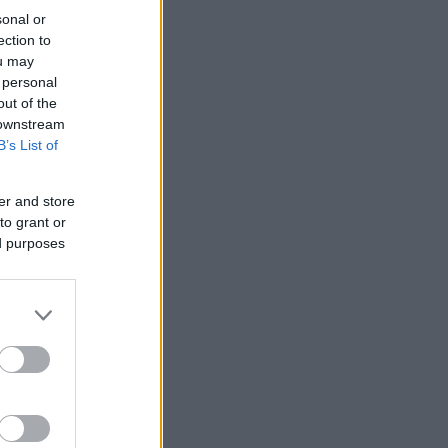
sonal or
ection to
ou may
 personal
out of the
 downstream
B’s List of
er and store
to grant or
ed purposes