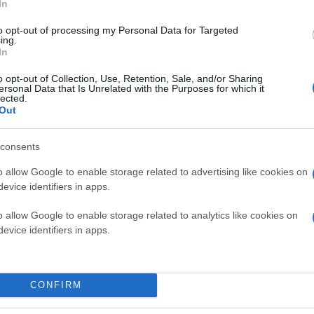
In
to opt-out of processing my Personal Data for Targeted
ing.
In
o opt-out of Collection, Use, Retention, Sale, and/or Sharing
ersonal Data that Is Unrelated with the Purposes for which it
lected.
Out
consents
o allow Google to enable storage related to advertising like cookies on
evice identifiers in apps.
o allow Google to enable storage related to analytics like cookies on
evice identifiers in apps.
CONFIRM
ογιστών ανακοίνωσαν επίσημα την περασμένη εβδο