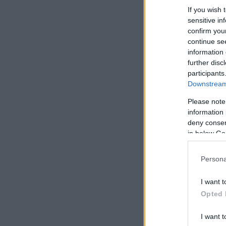
If you wish 
sensitive in
confirm you
continue se
information 
further disc
participants
Downstream 
Please note
information 
deny consent
in below Go
Persona
I want t
Opted 
I want t