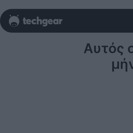
Αυτός 
μή