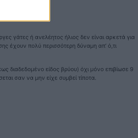
γες γάτες ή ανελέητος ήλιος δεν είναι αρκετά για
ης έχουν πολύ περισσότερη δύναμη απ’ ό,τι
έως διαδεδομένο είδος βρύου) όχι μόνο επιβίωσε 9
εται σαν να μην είχε συμβεί τίποτα.