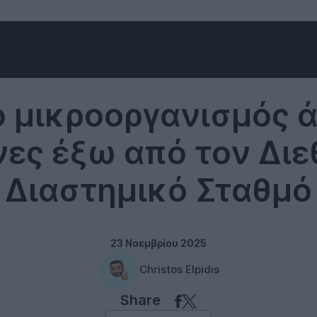
Science
ο μικροοργανισμός ά
νες έξω από τον Διε
Διαστημικό Σταθμό
23 Νοεμβρίου 2025
Christos Elpidis
Share