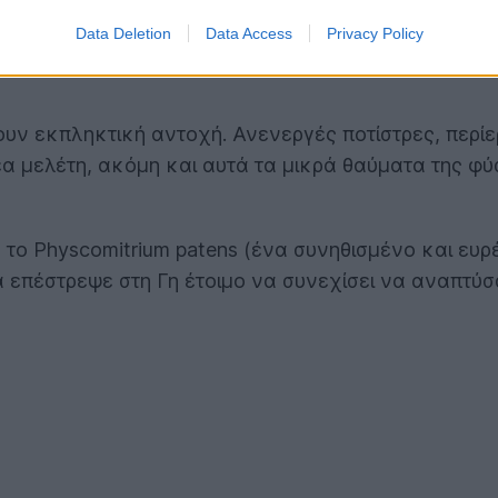
Data Deletion
Data Access
Privacy Policy
υν εκπληκτική αντοχή. Ανενεργές ποτίστρες, περίερ
α μελέτη, ακόμη και αυτά τα μικρά θαύματα της φύσ
 το Physcomitrium patens (ένα συνηθισμένο και ευρ
ά επέστρεψε στη Γη έτοιμο να συνεχίσει να αναπτύσσ