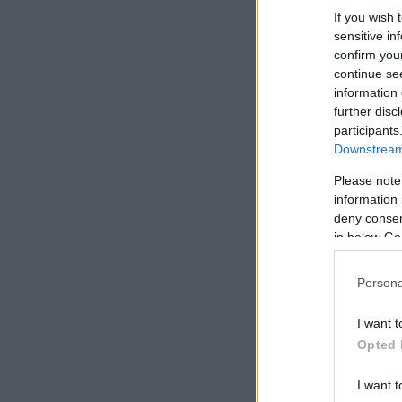
If you wish 
sensitive in
confirm you
continue se
information 
further disc
participants
Downstream 
Please note
information 
deny consent
in below Go
Persona
I want t
Opted 
I want t