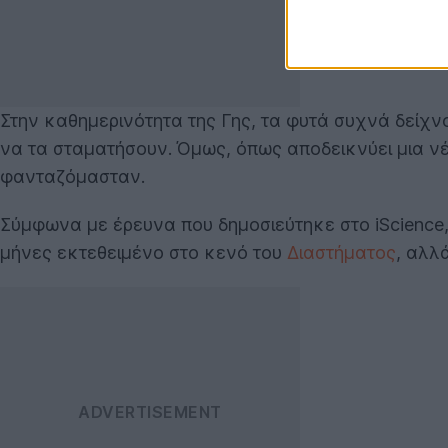
Στην καθημερινότητα της Γης, τα φυτά συχνά δείχνο
να τα σταματήσουν. Όμως, όπως αποδεικνύει μια νέ
φανταζόμασταν.
Σύμφωνα με έρευνα που δημοσιεύτηκε στο iScience,
μήνες εκτεθειμένο στο κενό του
Διαστήματος
, αλλ