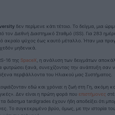
versity
δεν περίμενε κάτι τέτοιο. Το δείγμα, μια ώρ
 τον Διεθνή Διαστημικό Σταθμό (ISS). Για 283 ημέρ
ό ακραίο ψύχος έως καυτό μέταλλο. Ήταν μια πραγ
σχεδόν μηδενικά.
RS-16 της
SpaceX
, η ανάλυση των δειγμάτων αποκάλ
να φυτρώσει ξανά, συνεχίζοντας την ανάπτυξη σαν 
λόξενα περιβάλλοντα του Ηλιακού μας Συστήματος.
ποψιάζονταν εδώ και χρόνια: η ζωή στη Γη, ακόμη κ
ικές». Δεν είναι η πρώτη φορά που
επιστήμονες
στέ
ι τα διάσημα tardigrades έχουν ήδη αποδείξει ότι 
νες. Το συγκεκριμένο βρύο, όμως, με την ιστορία τ