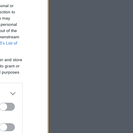
sonal or
ection to
ou may
 personal
out of the
 downstream
B’s List of
er and store
to grant or
ed purposes