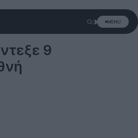
MENU
ντεξε 9
θνή