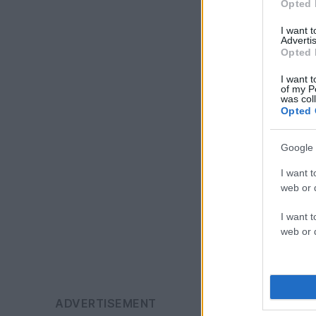
Opted 
I want 
Advertis
Opted 
I want t
of my P
was col
Opted 
Google 
I want t
web or d
I want t
web or d