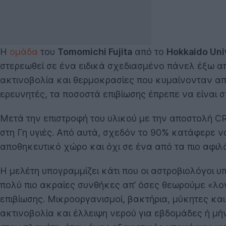
Η
ομάδα
του
Tomomichi Fujita
από το
Hokkaido Uni
στερεωθεί σε ένα ειδικά σχεδιασμένο πάνελ έξω από
ακτινοβολία και θερμοκρασίες που κυμαίνονταν απ
ερευνητές, τα ποσοστά επιβίωσης έπρεπε να είναι 
Μετά την επιστροφή του υλικού με την αποστολή C
στη Γη υγιές. Από αυτά, σχεδόν το 90% κατάφερε 
αποθηκευτικό χώρο και όχι σε ένα από τα πιο αφι
Η μελέτη υπογραμμίζει κάτι που οι αστροβιολόγοι υ
πολύ πιο ακραίες συνθήκες απ’ όσες θεωρούμε «λογ
επιβίωσης. Μικροοργανισμοί, βακτήρια, μύκητες κα
ακτινοβολία και έλλειψη νερού για εβδομάδες ή μή