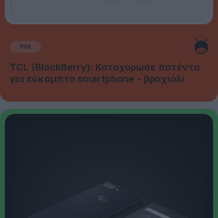
RIM
TCL (BlackBerry): Κατοχύρωσε πατέντα
για εύκαμπτο smartphone - βραχιόλι