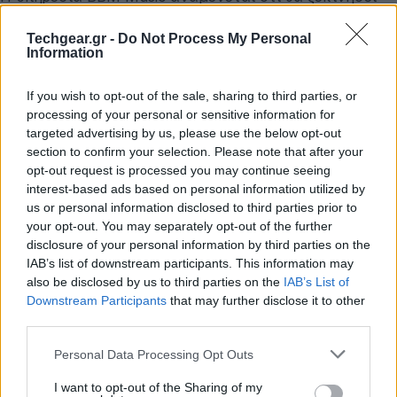
πριν το τέλος του έτους και θα είναι άμεσα
Techgear.gr -
Do Not Process My Personal
συνδεδεμένη με την εφαρμογή BlackBerry Messenger,
Information
μέσω της οποίας οι χρήστες θα μπορούν να
ανταλλάσουν τραγούδια.
If you wish to opt-out of the sale, sharing to third parties, or
processing of your personal or sensitive information for
Η λειτουργία του BBM Music έχει ως εξής: ο χρήστης
targeted advertising by us, please use the below opt-out
θα πληρώνει μηνιαία συνδρομή $4.99 (μάλλον €4.99
section to confirm your selection. Please note that after your
opt-out request is processed you may continue seeing
για την Ευρώπη) και θα μπορεί να δημιουργήσει το
interest-based ads based on personal information utilized by
δικό του μουσικό προφίλ με 50 τραγούδια από όλες
us or personal information disclosed to third parties prior to
τις μεγάλες δισκογραφικές εταιρίες, εκ των οποίων
your opt-out. You may separately opt-out of the further
θα μπορεί να ανανεώνει τα 25 από αυτά κάθε μήνα.
disclosure of your personal information by third parties on the
IAB’s list of downstream participants. This information may
Ωστόσο, αυτό που έχει ενδιαφέρον είναι η
also be disclosed by us to third parties on the
IAB’s List of
δυνατότητα να ακούει
δωρεάν
τα τραγούδια που
Downstream Participants
that may further disclose it to other
έχουν στην κατοχή τους οι επαφές του κάθε χρήστη
third parties.
στην υπηρεσία BBM.
Please note that this website/app uses one or more Google
Personal Data Processing Opt Outs
services and may gather and store information including but
not limited to your visit or usage behaviour. You may click to
I want to opt-out of the Sharing of my