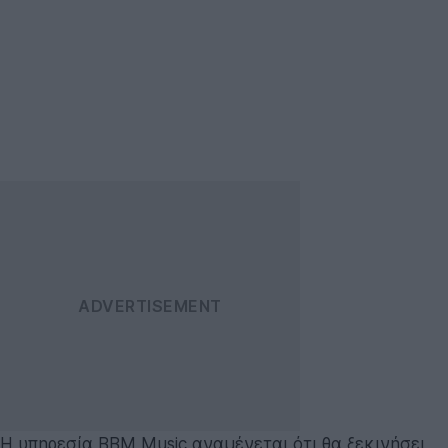
Η υπηρεσία BBM Music αναμένεται ότι θα ξεκινήσει