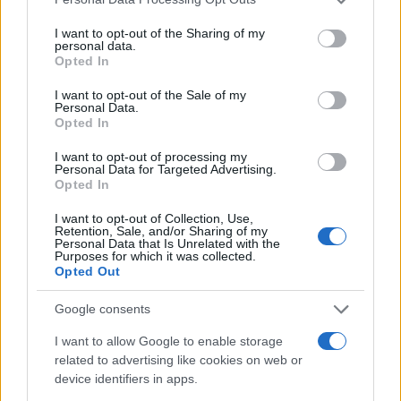
services and may gather and store information including but
BlackBerry Messenger
(BBM), λοιπόν, για τους
not limited to your visit or usage behaviour. You may click to
I want to opt-out of the Sharing of my
χρήστες ΒlackΒerry συσκευών στις προαναφερθείσες
personal data.
grant or deny consent to Google and its third-party tags to
Opted In
περιοχές. Ο λόγος ήταν ένα τεχνικό πρόβλημα που
use your data for below specified purposes in below Google
προέκυψε στους servers της RIM στον Καναδά.
consent section.
I want to opt-out of the Sale of my
Personal Data.
Opted In
Οι εταιρείες κινητής τηλεφωνίας φρόντισαν να
ενημερώσουν εγκαίρως μέσω
Twitter
τους κατόχους
I want to opt-out of processing my
Personal Data for Targeted Advertising.
BlackBerry συσκευών για το πρόβλημα, ενώ μετά από
Opted In
αρκετές ώρες ήρθε και η απάντηση της εταιρείας:
I want to opt-out of Collection, Use,
Retention, Sale, and/or Sharing of my
"Ορισμένοι χρήστες σε Ευρώπη, Μέση
Personal Data that Is Unrelated with the
Purposes for which it was collected.
Ανατολή και Αφρική (EMEA)
Opted Out
αντιμετωπίζουν προβλήματα. Αυτή τη
στιγμή ερευνούμε το ζήτημα και ζητούμε
Google consents
συγγνώμη για την αναστάτωση."
I want to allow Google to enable storage
Σήμερα οι λειτουργίες έχουν αποκατασταθεί πλήρως,
related to advertising like cookies on web or
device identifiers in apps.
ενώ πριν από λίγο έκανε την εμφάνιση της και η νέα