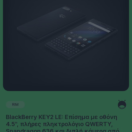
RIM
BlackBerry KEY2 LE: Επίσημα με οθόνη
4.5'', πλήρες πληκτρολόγιο QWERTY,
Snapdragon 636 και διπλή κάμερα από