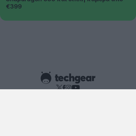
€399
Copyright © techgear 2026
Created with
By Darkpony