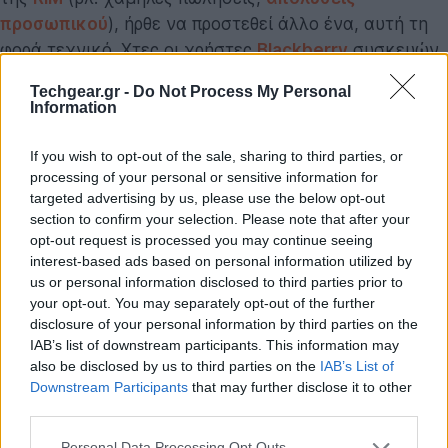
προσωπικού
), ήρθε να προστεθεί άλλο ένα, αυτή τη
φορά τεχνικό. Χτες οι χρήστες
Blackberry
συσκευών
σε Ευρώπη, Μέση Ανατολή και Αφρική έχασαν
Techgear.gr -
Do Not Process My Personal
ξαφνικά την πρόσβαση σε όλες τις online υπηρεσίες
Information
της συσκευής τους.
If you wish to opt-out of the sale, sharing to third parties, or
processing of your personal or sensitive information for
targeted advertising by us, please use the below opt-out
section to confirm your selection. Please note that after your
opt-out request is processed you may continue seeing
interest-based ads based on personal information utilized by
us or personal information disclosed to third parties prior to
your opt-out. You may separately opt-out of the further
disclosure of your personal information by third parties on the
IAB’s list of downstream participants. This information may
also be disclosed by us to third parties on the
IAB’s List of
Downstream Participants
that may further disclose it to other
third parties.
Ούτε email, ούτε πλοήγηση στο Διαδίκτυο, ούτε
Please note that this website/app uses one or more Google
Personal Data Processing Opt Outs