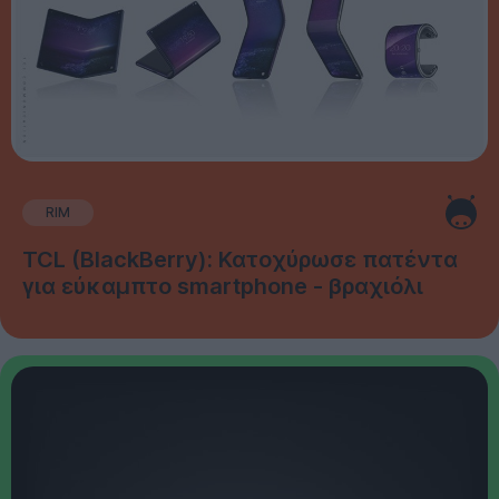
RIM
TCL (BlackBerry): Κατοχύρωσε πατέντα
για εύκαμπτο smartphone - βραχιόλι