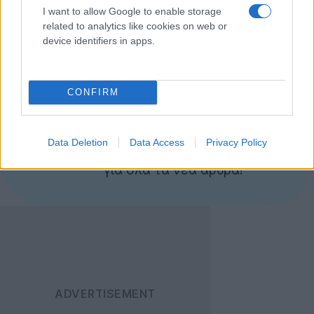
λειτουργία ανταλλαγής δεδομένων,
BlackBerry Tag
.
I want to allow Google to enable storage
related to analytics like cookies on web or
[πηγή
theregister.co.uk
]
device identifiers in apps.
CONFIRM
Ακολουθήστε το
Techgear.gr στο Google
News
για να
Data Deletion
Data Access
Privacy Policy
ενημερώνεστε άμεσα
για όλα τα νέα άρθρα!