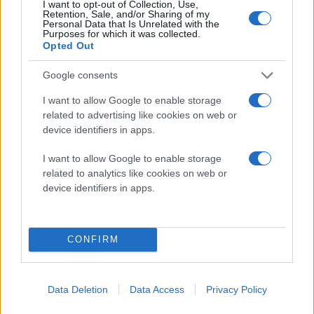
Σε μια από τις μεγαλύτερες ανταλλαγές ταινιών στο
I want to opt-out of Collection, Use,
Retention, Sale, and/or Sharing of my
Χόλιγουντ, ο Spielberg, ο οποίος αρχικά επιμελήθηκε
Personal Data that Is Unrelated with the
Purposes for which it was collected.
το Cape Fear,
έδωσε την ταινία στον Scorsese με
Opted Out
αντάλλαγμα τη Λίστα του Σίντλερ
. Ο Spielberg
κέρδισε το βραβείο Καλύτερης Ταινίας και Καλύτερης
Google consents
Σκηνοθεσίας για τη Λίστα του Σίντλερ, ενώ το Cape
I want to allow Google to enable storage
Fear του Scorsese απέσπασε τις καλύτερες κριτικές
related to advertising like cookies on web or
και έκανε εισπράξεις άνω των 182 εκατομμυρίων
device identifiers in apps.
δολαρίων έναντι προϋπολογισμού 35 εκατομμυρίων
I want to allow Google to enable storage
δολαρίων.
related to analytics like cookies on web or
device identifiers in apps.
Στο Cape Fear του 1991 πρωταγωνιστούσαν ο Nick
Nolte ως Bowden, ο Robert De Niro ως Cady, η Jessica
Lange ως Leigh Bowden και η Juliette Lewis ως Danny
CONFIRM
Bowden. Οι De Niro και Lewis έλαβαν υποψηφιότητες
για Όσκαρ για τις ερμηνείες τους.
Data Deletion
Data Access
Privacy Policy
[
via
]