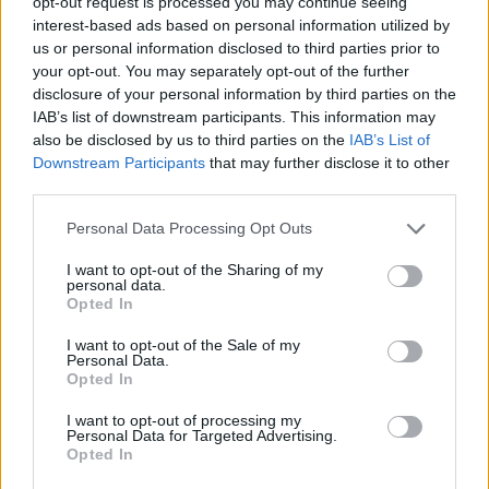
opt-out request is processed you may continue seeing
έγκλημα στον 21ο αιώνα. Μια καταιγίδα
interest-based ads based on personal information utilized by
έρχεται για τους ευτυχισμένους
us or personal information disclosed to third parties prior to
παντρεμένους δικηγόρους Amanda και
your opt-out. You may separately opt-out of the further
disclosure of your personal information by third parties on the
Steve Bowden όταν ο Max Cady (τον οποίο
IAB’s list of downstream participants. This information may
υποδύεται ο Bardem), ένας διαβόητος
also be disclosed by us to third parties on the
IAB’s List of
δολοφόνος από το παρελθόν τους, βγαίνει
Downstream Participants
that may further disclose it to other
από τη φυλακή.
third parties.
Η ταινία Cape Fear βασίζεται στο μυθιστόρημα του
Please note that this website/app uses one or more Google
Personal Data Processing Opt Outs
John D. MacDonald «The Executioners» του 1957. Το
services and may gather and store information including but
μυθιστόρημα ενέπνευσε την ταινία Cape Fear του
not limited to your visit or usage behaviour. You may click to
I want to opt-out of the Sharing of my
personal data.
grant or deny consent to Google and its third-party tags to
1962, με τον Gregory Peck στον ρόλο του Sam
Opted In
use your data for below specified purposes in below Google
Bowden και τον Robert Mitchum στον ρόλο του Max
consent section.
I want to opt-out of the Sale of my
Cady.
Personal Data.
Opted In
Ο Scorsese διασκεύασε το μυθιστόρημα για το Cape
I want to opt-out of processing my
Fear του 1991, με τον Nick Nolte στον ρόλο του
Personal Data for Targeted Advertising.
Opted In
Bowden και τον Robert De Niro στον ρόλο του Cady.