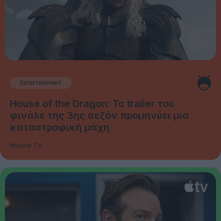
Entertainment
House of the Dragon: Το trailer του
φινάλε της 3ης σεζόν προμηνύει μια
καταστροφική μάχη
#Apple TV