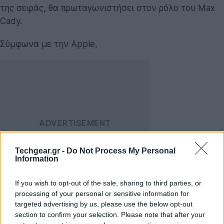
της σειράς, θα πρωταγωνιστήσει στον ρόλο του Max
Cady.
Σύμφωνα με την Apple,
Techgear.gr -
Do Not Process My Personal
Information
If you wish to opt-out of the sale, sharing to third parties, or
Το Cape Fear είναι ένα τεταμένο,
processing of your personal or sensitive information for
χιτσκοκικό θρίλερ και μια εξέταση της
targeted advertising by us, please use the below opt-out
section to confirm your selection. Please note that after your
εμμονής της Αμερικής με το αληθινό