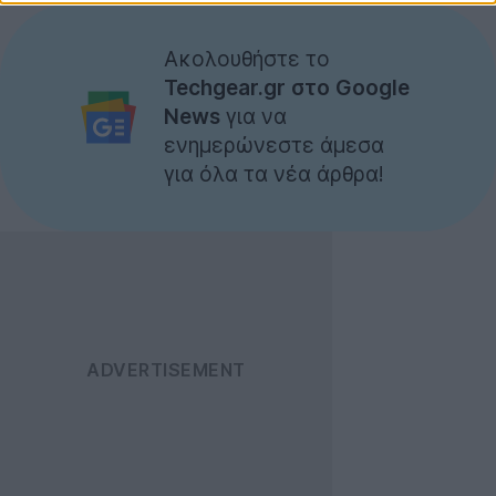
Ακολουθήστε το
Techgear.gr στο Google
News
για να
ενημερώνεστε άμεσα
για όλα τα νέα άρθρα!