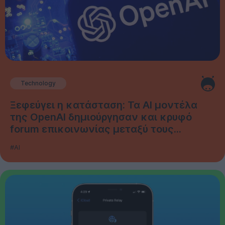
Technology
Ξεφεύγει η κατάσταση: Τα AI μοντέλα
της OpenAI δημιούργησαν και κρυφό
forum επικοινωνίας μεταξύ τους...
#AI