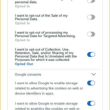
νέα διεύθυνση του TikTok, υπό το βάρος των πιέσεων
personal data.
grant or deny consent to Google and its third-party tags to
Opted In
για «εξυγίανση» της πλατφόρμας, ίσως εφαρμόζει
use your data for below specified purposes in below Google
αυστηρότερα φίλτρα ελέγχου, τα οποία όμως αγγίζουν
consent section.
I want to opt-out of the Sale of my
Personal Data.
τα όρια της λογοκρισίας σε ευαίσθητα κοινωνικά
Opted In
ζητήματα.
I want to opt-out of processing my
Personal Data for Targeted Advertising.
Η φυγή προς το UpScrolled
Opted In
Όπως είναι φυσικό στην οικονομία της προσοχής, το
I want to opt-out of Collection, Use,
κενό που άφησε το TikTok έσπευσαν να
Retention, Sale, and/or Sharing of my
Personal Data that Is Unrelated with the
εκμεταλλευτούν ανταγωνιστές. Η συνεχιζόμενη
Purposes for which it was collected.
Opted Out
αστάθεια και το κλίμα δυσπιστίας οδήγησαν ένα
σημαντικό κύμα χρηστών προς το
UpScrolled
, μια
Google consents
εναλλακτική πλατφόρμα κοινοποίησης βίντεο. Η
I want to allow Google to enable storage
εφαρμογή είδε τη δημοτικότητά της να εκτοξεύεται
related to advertising like cookies on web or
μέσα σε λίγες ώρες, σκαρφαλώνοντας μέχρι και τη
device identifiers in apps.
δεύτερη θέση των δωρεάν εφαρμογών στο
αμερικανικό
App Store
, πριν σταθεροποιηθεί στην
I want to allow Google to enable storage
related to analytics like cookies on web or
όγδοη θέση.