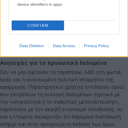
device identifiers in apps.
Η μετακίνηση αυτή δείχνει πόσο εύθραυστη είναι η
κυριαρχία των social media όταν κλονίζεται η
CONFIRM
εμπιστοσύνη του κοινού. Οι χρήστες, κουρασμένοι
από τις τεχνικές δυσκολίες και καχύποπτοι για τα
κίνητρα πίσω από τη διαχείριση του περιεχομένου
Data Deletion
Data Access
Privacy Policy
τους, αναζητούν ήδη την επόμενη ψηφιακή στέγη.
Ανησυχίες για τα προσωπικά δεδομένα
Σαν να μην έφταναν τα παραπάνω, λάδι στη φωτιά
έριξε και η ανανεωμένη πολιτική απορρήτου της
εφαρμογής. Παρατηρητικοί χρήστες εντόπισαν όρους
που επιτρέπουν τη συλλογή δεδομένων σχετικά με
την «υπηκοότητα ή το καθεστώς μετανάστευσης»,
παράλληλα με τον ακριβή εντοπισμό τοποθεσίας. Αν
και η εταιρεία διευκρινίζει ότι παρόμοια διατύπωση
υπήρχε και στην προηγούμενη έκδοση των όρων