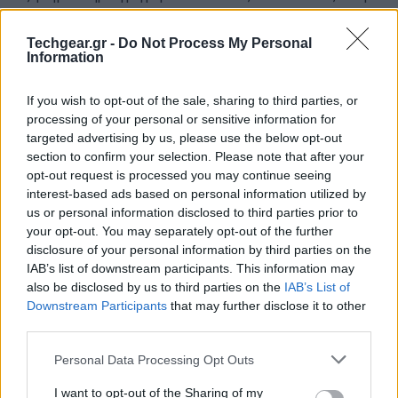
από τα τεχνικά προβλήματα, πλήθος χρηστών
παρατήρησε μια ανησυχητική τάση: βίντεο που
Techgear.gr -
Do Not Process My Personal
Information
σχετίζονταν με συγκεκριμένα ειδησεογραφικά
γεγονότα φαινόταν να μπλοκάρονται συστηματικά.
If you wish to opt-out of the sale, sharing to third parties, or
Συγκεκριμένα, αναφορές μιλούν για αδυναμία
processing of your personal or sensitive information for
ανάρτησης υλικού που αφορούσε τη δράση της
targeted advertising by us, please use the below opt-out
Υπηρεσίας Μετανάστευσης και Τελωνείων (ICE)
section to confirm your selection. Please note that after your
opt-out request is processed you may continue seeing
καθώς και τα πρόσφατα περιστατικά στη Μινεάπολη.
interest-based ads based on personal information utilized by
us or personal information disclosed to third parties prior to
Δημιουργοί περιεχομένου είδαν τα βίντεό τους να
your opt-out. You may separately opt-out of the further
μπαίνουν σε καθεστώς «υπό εξέταση» για ασυνήθιστα
disclosure of your personal information by third parties on the
μεγάλο χρονικό διάστημα ή να λαμβάνουν
IAB’s list of downstream participants. This information may
ειδοποιήσεις ότι το υλικό τους κρίθηκε «ακατάλληλο
also be disclosed by us to third parties on the
IAB’s List of
Downstream Participants
that may further disclose it to other
για προτάσεις» (Ineligible for Recommendation). Σε
third parties.
ορισμένες περιπτώσεις, υπήρξαν ακόμη και
Please note that this website/app uses one or more Google
προσωρινές αναστολές λογαριασμών. Η επιλεκτική
Personal Data Processing Opt Outs
services and may gather and store information including but
αυτή δυσλειτουργία φούντωσε τη φημολογία πως η
not limited to your visit or usage behaviour. You may click to
I want to opt-out of the Sharing of my