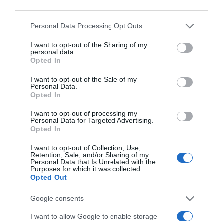
third parties.
Please note that this website/app uses one or more Google
Personal Data Processing Opt Outs
services and may gather and store information including but
not limited to your visit or usage behaviour. You may click to
I want to opt-out of the Sharing of my
personal data.
grant or deny consent to Google and its third-party tags to
Opted In
use your data for below specified purposes in below Google
consent section.
I want to opt-out of the Sale of my
Personal Data.
Opted In
I want to opt-out of processing my
Οι πηγές έκαναν τότε λόγο για υποκλοπή 200.000
Personal Data for Targeted Advertising.
αριθμών πιστωτικών καρτών, χωρίς να υπάρχει
Opted In
συγκεκριμένη πληροφόρηση για το ποσό των
I want to opt-out of Collection, Use,
απωλειών...
Retention, Sale, and/or Sharing of my
Personal Data that Is Unrelated with the
Purposes for which it was collected.
Τελικά, οι ζημιές που προκάλεσε η επίθεση φαίνεται
Opted Out
να είναι πολύ μεγαλύτερες. Συγκεκριμένα, διέρρευσαν
Google consents
360.000 αριθμοί λογαριασμών, από τους οποίους
παραβιάστηκαν οι 3.400, με τις συνολικές απώλειες
I want to allow Google to enable storage