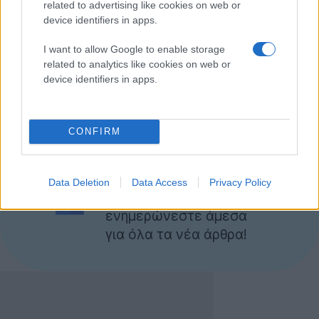
related to advertising like cookies on web or
να φτάνουν στο ύψος των $2.7 εκατομμυρίων!
device identifiers in apps.
Η Citigroup σκοπεύει να αποζημιώσει τους πελάτες
I want to allow Google to enable storage
της και έχει αντικαταστήσει ήδη 217.657 πιστωτικές
related to analytics like cookies on web or
κάρτες, ενώ υπολογίζεται ότι όλη αυτή η ιστορία θα
device identifiers in apps.
της στοιχίσει περίπου $77 εκατομμύρια!
[πηγή
computerworld
]
CONFIRM
Ακολουθήστε το
Techgear.gr στο Google
Data Deletion
Data Access
Privacy Policy
News
για να
ενημερώνεστε άμεσα
για όλα τα νέα άρθρα!