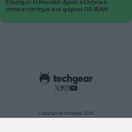
Επίσημο: Η Revolut ιδρύει ελληνικό
υποκατάστημα και φέρνει GR IBAN
Copyright © techgear 2026
Created with
By Darkpony