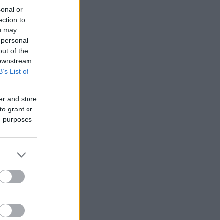
sonal or
ection to
ou may
 personal
out of the
 downstream
B’s List of
er and store
to grant or
ed purposes