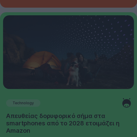
Technology
Απευθείας δορυφορικό σήμα στα
smartphones από το 2028 ετοιμάζει η
Amazon