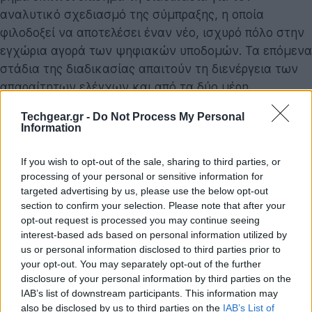
αναλυτικό σχεδιασμό της σύμπραξης, η οποία
φιλοδοξεί να αποτελέσει έναν νέο, ισχυρό πόλο στην
εγχώρια αγορά των ψηφιακών υποδομών. Τα επόμενα
στάδια της διαδικασίας απαιτούν τη διενέργεια των
απαραίτητων ελέγχων και από τα δύο μέρη,
προκειμένου να ακολουθήσει η υπογραφή των
Techgear.gr -
Do Not Process My Personal
τελικών δεσμευτικών συμφωνιών και η έγκριση από
Information
τις αρμόδιες ρυθμιστικές και εποπτικές Αρχές.
If you wish to opt-out of the sale, sharing to third parties, or
Η στόχευση της νέας εταιρείας είναι σαφής: η
processing of your personal or sensitive information for
δημιουργία ενός εκτενούς δικτύου χονδρικής, το
targeted advertising by us, please use the below opt-out
section to confirm your selection. Please note that after your
οποίο θα επιταχύνει την υιοθέτηση συνδέσεων
opt-out request is processed you may continue seeing
υπερυψηλών ταχυτήτων. Αυτό εκτιμάται ότι θα
interest-based ads based on personal information utilized by
συμβάλει άμεσα στον ψηφιακό μετασχηματισμό τόσο
us or personal information disclosed to third parties prior to
της ελληνικής οικονομίας όσο και της κοινωνίας.
your opt-out. You may separately opt-out of the further
disclosure of your personal information by third parties on the
Τα τεχνικά δεδομένα και η κάλυψη του
IAB’s list of downstream participants. This information may
also be disclosed by us to third parties on the
IAB’s List of
δικτύου