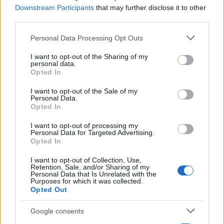
Downstream Participants
that may further disclose it to other
Η συγχώνευση των δύο θυγατρικών φέρνει κάτω από
third parties.
την ίδια "ομπρέλα" δύο ήδη ανεπτυγμένα δίκτυα
Please note that this website/app uses one or more Google
Personal Data Processing Opt Outs
οπτικών ινών. Πιο συγκεκριμένα:
services and may gather and store information including but
not limited to your visit or usage behaviour. You may click to
I want to opt-out of the Sharing of my
ΔΕΗ FiberGrid:
Το δίκτυο της θυγατρικής της ΔΕΗ
personal data.
grant or deny consent to Google and its third-party tags to
Opted In
έχει επεκταθεί σε 1,88 εκατομμύρια νοικοκυριά
use your data for below specified purposes in below Google
(homes passed). Από αυτά, περισσότερα από 1,1
consent section.
I want to opt-out of the Sale of my
Personal Data.
εκατομμύρια είναι διαθέσιμα για άμεση σύνδεση
Opted In
(ready for service).
I want to opt-out of processing my
Vodafone (Fiber2All):
Το αντίστοιχο δίκτυο FTTH
Personal Data for Targeted Advertising.
Opted In
της Vodafone προσφέρει κάλυψη σε περισσότερα
από 550.000 σπίτια και επιχειρήσεις, τα οποία
I want to opt-out of Collection, Use,
Retention, Sale, and/or Sharing of my
είναι επίσης διαθέσιμα για άμεση σύνδεση. Η
Personal Data that Is Unrelated with the
εταιρεία έχει μακρά πορεία στις ψηφιακές
Purposes for which it was collected.
Opted Out
υποδομές, έχοντας ολοκληρώσει στο παρελθόν
την πρώτη μεγάλης κλίμακας υλοποίηση FTTH
Google consents
στη χώρα.