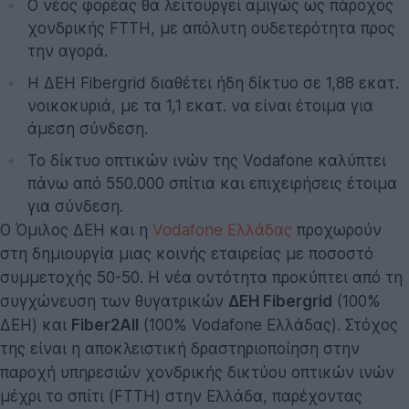
Ο νέος φορέας θα λειτουργεί αμιγώς ως πάροχος
χονδρικής FTTH, με απόλυτη ουδετερότητα προς
την αγορά.
Η ΔΕΗ Fibergrid διαθέτει ήδη δίκτυο σε 1,88 εκατ.
νοικοκυριά, με τα 1,1 εκατ. να είναι έτοιμα για
άμεση σύνδεση.
Το δίκτυο οπτικών ινών της Vodafone καλύπτει
πάνω από 550.000 σπίτια και επιχειρήσεις έτοιμα
για σύνδεση.
Ο Όμιλος ΔΕΗ και η
Vodafone Ελλάδας
προχωρούν
στη δημιουργία μιας κοινής εταιρείας με ποσοστό
συμμετοχής 50-50. Η νέα οντότητα προκύπτει από τη
συγχώνευση των θυγατρικών
ΔΕΗ Fibergrid
(100%
ΔΕΗ) και
Fiber2All
(100% Vodafone Ελλάδας). Στόχος
της είναι η αποκλειστική δραστηριοποίηση στην
παροχή υπηρεσιών χονδρικής δικτύου οπτικών ινών
μέχρι το σπίτι (FTTH) στην Ελλάδα, παρέχοντας