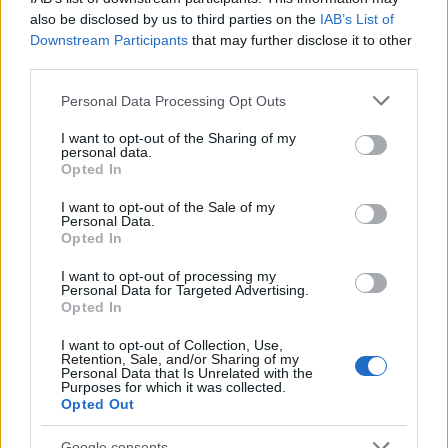
also be disclosed by us to third parties on the
IAB’s List of
Portrait Lighting (beta)
Downstream Participants
that may further disclose it to other
Optical image stabilization
third parties.
Quad-LED True Tone flash με Slow sync
Please note that this website/app uses one or more Google
Personal Data Processing Opt Outs
services and may gather and store information including but
Autofocus (focus pixels)
not limited to your visit or usage behaviour. You may click to
I want to opt-out of the Sharing of my
personal data.
grant or deny consent to Google and its third-party tags to
Wide-gamut color capture
Opted In
use your data for below specified purposes in below Google
Λειτουργία αναγνώρισης Προσώπου και Σώματος
consent section.
I want to opt-out of the Sale of my
Personal Data.
AutoHDR
Opted In
To
iPhone 8 Plus
έλαβε την υψηλότερη βαθμολογία
I want to opt-out of processing my
που έχει λάβει ποτέ smarphone στα test
Personal Data for Targeted Advertising.
Opted In
του
DxOMark
(94), ξεπερνώντας τους 90 πόντους που
μέχρι σήμερα κρατούσαν στην κορυφή τα
Google
I want to opt-out of Collection, Use,
Retention, Sale, and/or Sharing of my
Pixel
και
HTC U11
.
Personal Data that Is Unrelated with the
Purposes for which it was collected.
Opted Out
Εντωμεταξύ, το
iPhone 8
έλαβε 92 πόντους στα
φωτογραφικά τεστ και έτσι πλέον η κατάταξη
Google consents