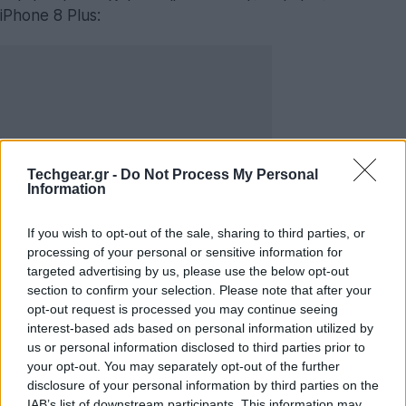
iPhone 8 Plus:
Techgear.gr -
Do Not Process My Personal
Information
If you wish to opt-out of the sale, sharing to third parties, or
processing of your personal or sensitive information for
targeted advertising by us, please use the below opt-out
section to confirm your selection. Please note that after your
12MP wide-angle κάμερα με αισθητήρα BSI (f/1.8)
opt-out request is processed you may continue seeing
interest-based ads based on personal information utilized by
12MP telephoto κάμερα (f/2.8)
us or personal information disclosed to third parties prior to
Optical zoom με digital zoom μέχρι 10x
your opt-out. You may separately opt-out of the further
disclosure of your personal information by third parties on the
Portrait mode
IAB’s list of downstream participants. This information may