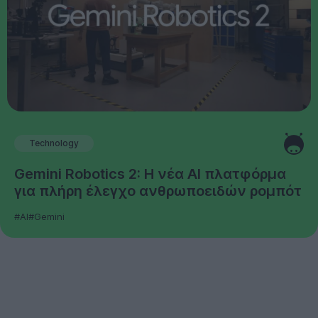
Technology
Gemini Robotics 2: Η νέα AI πλατφόρμα
για πλήρη έλεγχο ανθρωποειδών ρομπότ
#AI
#Gemini