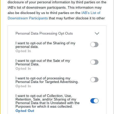
Jetson Thor και Isaac.
disclosure of your personal information by third parties on the
IAB’s list of downstream participants. This information may
Αυτή η τεχνολογική σύμπραξη επιτρέπει στο ρομπότ
also be disclosed by us to third parties on the
IAB’s List of
Downstream Participants
that may further disclose it to other
να μην εκτελεί απλώς προκαθορισμένες εντολές,
third parties.
αλλά να αντιλαμβάνεται το περιβάλλον του σε
πραγματικό χρόνο. Το σύστημα μπορεί να
Please note that this website/app uses one or more Google
Personal Data Processing Opt Outs
services and may gather and store information including but
προσαρμόζεται άμεσα σε μικρο-κινήσεις του
not limited to your visit or usage behaviour. You may click to
I want to opt-out of the Sharing of my
ασθενούς ή αλλαγές στο χειρουργικό πεδίο,
personal data.
grant or deny consent to Google and its third-party tags to
Opted In
προσφέροντας ένα επίπεδο αυτονομίας και ασφάλειας
use your data for below specified purposes in below Google
που ήταν δύσκολο να επιτευχθεί μέχρι σήμερα. Η
consent section.
I want to opt-out of the Sale of my
Personal Data.
χρήση ανοιχτών μοντέλων
AI
(όπως το NVIDIA
Opted In
Cosmos) σημαίνει ότι το ρομπότ θα μπορεί να
«μαθαίνει» και να βελτιώνεται συνεχώς,
I want to opt-out of processing my
Personal Data for Targeted Advertising.
εκπαιδευόμενο σε σενάρια που ξεπερνούν τις
Opted In
ανθρώπινες δυνατότητες αντίληψης.
I want to opt-out of Collection, Use,
Retention, Sale, and/or Sharing of my
Ακρίβεια χιλιοστού και βελτιστοποίηση της
Personal Data that Is Unrelated with the
Purposes for which it was collected.
ροής εργασίας
Opted Out