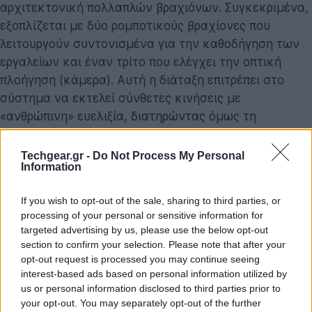
αρχιτεκτονική πολλαπλών βραχιόνων. Συγκεκριμένα,
εξοπλίζεται με δύο ρομποτικούς βραχίονες που
λειτουργούν συντονισμένα για την καθοδήγηση των
εργαλείων και έναν τρίτο που ελέγχει την οπτική
πλοήγηση (κάμερα). Αυτή η διάταξη επιτρέπει στο
σύστημα να εκτελεί σύνθετες κινήσεις με
«ανθρώπινη» ευελιξία, διατηρώντας όμως τη
σταθερότητα και την ακρίβεια που μόνο μια μηχανή
μπορεί να προσφέρει.
Techgear.gr -
Do Not Process My Personal
Information
Τεχνητή Νοημοσύνη και συνεργασία με την
NVIDIA
If you wish to opt-out of the sale, sharing to third parties, or
processing of your personal or sensitive information for
Ένα από τα πιο εντυπωσιακά χαρακτηριστικά του
targeted advertising by us, please use the below opt-out
Dynamis είναι η ενσωμάτωση προηγμένων εργαλείων
section to confirm your selection. Please note that after your
«Φυσικής Τεχνητής Νοημοσύνης» (
Physical AI
). Η
LEM
opt-out request is processed you may continue seeing
interest-based ads based on personal information utilized by
Surgical
συνεργάζεται στενά με τον τεχνολογικό
us or personal information disclosed to third parties prior to
κολοσσό
NVIDIA
, αξιοποιώντας τις πλατφόρμες
your opt-out. You may separately opt-out of the further