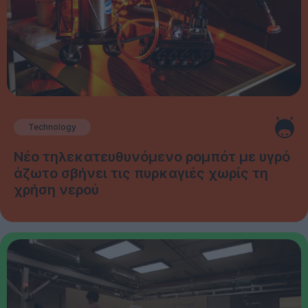
Technology
Νέο τηλεκατευθυνόμενο ρομπότ με υγρό
άζωτο σβήνει τις πυρκαγιές χωρίς τη
χρήση νερού