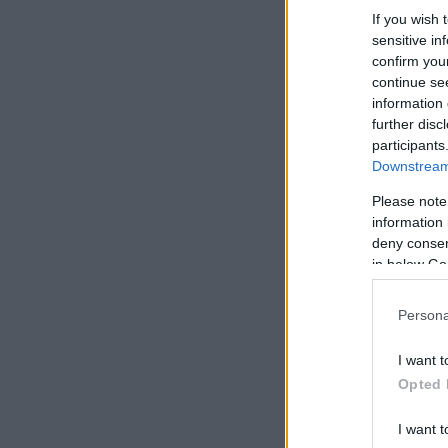
If you wish 
sensitive in
confirm you
continue se
information 
further disc
participants
Downstream 
Please note
information 
deny consent
in below Go
Persona
I want t
Opted 
I want t