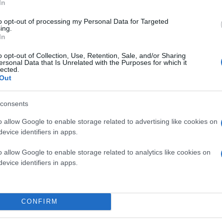
In
to opt-out of processing my Personal Data for Targeted
ing.
In
o opt-out of Collection, Use, Retention, Sale, and/or Sharing
ersonal Data that Is Unrelated with the Purposes for which it
lected.
Out
consents
o allow Google to enable storage related to advertising like cookies on
evice identifiers in apps.
o allow Google to enable storage related to analytics like cookies on
evice identifiers in apps.
CONFIRM
ου
Xbox Game Studios Shop
, ενός νέου, κεντρικού 