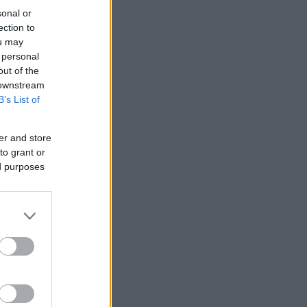
sonal or
ection to
ou may
 personal
out of the
 downstream
B’s List of
er and store
to grant or
ed purposes