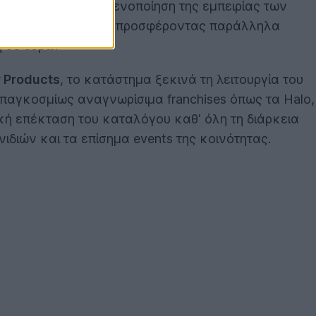
υτή στοχεύει στην ενοποίηση της εμπειρίας των
ιών της πλατφόρμας, προσφέροντας παράλληλα
 σε ευρώ.
 Products
, το κατάστημα ξεκινά τη λειτουργία του
παγκοσμίως αναγνωρίσιμα franchises όπως τα Halo,
ιακή επέκταση του καταλόγου καθ' όλη τη διάρκεια
διών και τα επίσημα events της κοινότητας.