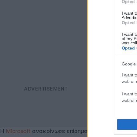
Opted 
I want 
Advertis
Opted 
I want t
of my P
was col
Opted 
Google 
I want t
web or d
I want t
web or d
Η
Microsoft
ανακοίνωσε επίσημα το λανσάρισμα τ