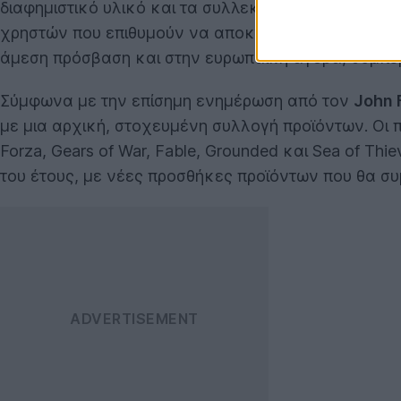
διαφημιστικό υλικό και τα συλλεκτικά αντικείμενα 
χρηστών που επιθυμούν να αποκτήσουν αυθεντικά π
άμεση πρόσβαση και στην ευρωπαϊκή αγορά, συμπερ
Σύμφωνα με την επίσημη ενημέρωση από τον
John 
με μια αρχική, στοχευμένη συλλογή προϊόντων. Οι
Forza, Gears of War, Fable, Grounded και Sea of Th
του έτους, με νέες προσθήκες προϊόντων που θα συμ