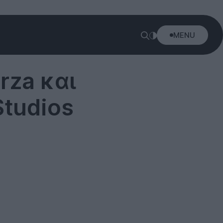
MENU
rza και
Studios