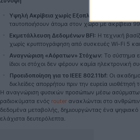
Σύνοψη
Υψηλή Ακρίβεια χωρίς Εξοπλισμό:
Ερευνητές το
ταυτοποιήσουν άτομα στον χώρο με ακρίβεια 99
Εκμετάλλευση Δεδομένων BFI:
Η τεχνική βασίζ
χωρίς κρυπτογράφηση από συσκευές Wi-Fi 5 και
Αναγνώριση «Αόρατων» Στόχων:
Το σύστημα εν
ίδιοι οι στόχοι δεν φέρουν καμία ηλεκτρονική σ
Προειδοποίηση για το IEEE 802.11bf:
Οι ακαδημα
δικλείδες απορρήτου πριν την ευρεία υιοθέτησή τ
Η αναγνώριση φυσικών προσώπων μέσω ασύρματων
ραδιοκύματα ενός
router
ανακλώνται στο ανθρώπινο
δεδομένα μεταβολής, δημιουργώντας ένα ψηφιακό «
ελάχιστα δευτερόλεπτα.