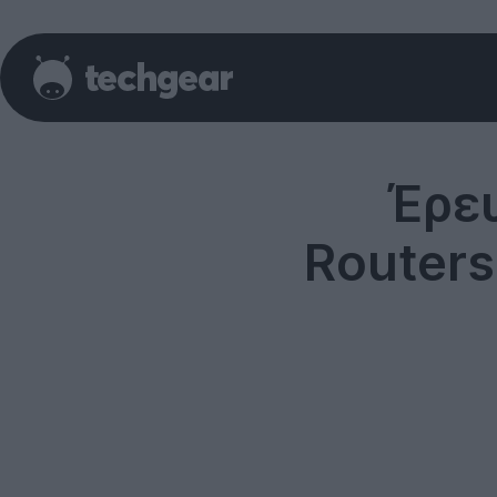
Έρευ
Routers