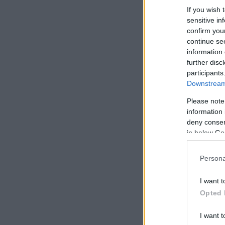
If you wish 
sensitive in
confirm you
continue se
information 
further disc
participants
Downstream 
Please note
information 
deny consent
in below Go
Persona
I want t
Opted 
I want t