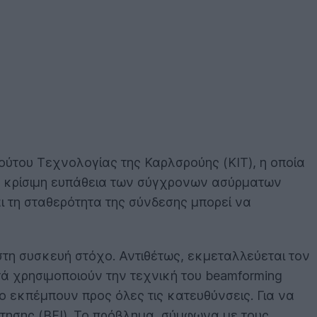
ιτούτου Τεχνολογίας της Καρλσρούης (KIT), η οποία
ια κρίσιμη ευπάθεια των σύγχρονων ασύρματων
αι τη σταθερότητα της σύνδεσης μπορεί να
στη συσκευή στόχο. Αντιθέτως, εκμεταλλεύεται τον
υτά χρησιμοποιούν την τεχνική του beamforming
ο εκπέμπουν προς όλες τις κατευθύνσεις. Για να
τησης (BFI). Το πρόβλημα, σύμφωνα με τους