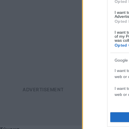
Opted 
I want 
Advertis
Opted 
I want t
of my P
was col
Opted 
Google 
I want t
web or d
I want t
web or d