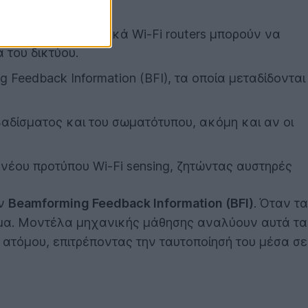
δειξαν ότι τα τυπικά Wi-Fi routers μπορούν να
 του δικτύου.
Feedback Information (BFI), τα οποία μεταδίδονται
βαδίσματος και του σωματότυπου, ακόμη και αν οι
νέου προτύπου Wi-Fi sensing, ζητώντας αυστηρές
ών
Beamforming Feedback Information (BFI)
. Όταν τα
μα. Μοντέλα μηχανικής μάθησης αναλύουν αυτά τα
ατόμου, επιτρέποντας την ταυτοποίησή του μέσα σε