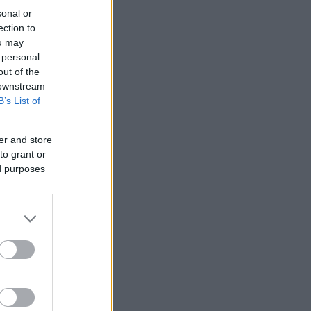
sonal or
ection to
ou may
 personal
out of the
 downstream
B’s List of
er and store
to grant or
ed purposes