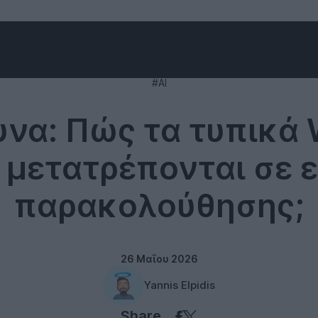
Technology
#AI
να: Πώς τα τυπικά 
 μετατρέπονται σε 
παρακολούθησης;
26 Μαΐου 2026
Yannis Elpidis
Share