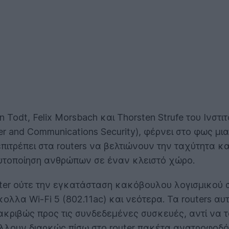
n Todt, Felix Morsbach και Thorsten Strufe του Ινστ
 and Communications Security), φέρνει στο φως μ
πιτρέπει στα routers να βελτιώνουν την ταχύτητα κ
αυτοποίηση ανθρώπων σε έναν κλειστό χώρο.
uter ούτε την εγκατάσταση κακόβουλου λογισμικού 
κολλα Wi-Fi 5 (802.11ac) και νεότερα. Τα routers α
κριβώς προς τις συνδεδεμένες συσκευές, αντί να τ
έλλουν διαρκώς πίσω στο router πακέτα ανατροφοδό