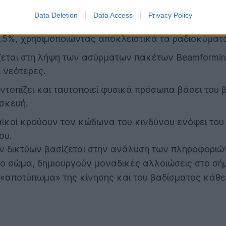
Data Deletion
Data Access
Privacy Policy
υ Ινστιτούτου Τεχνολογίας της Καρλσρούης (KIT) απέ
.5%, χρησιμοποιώντας αποκλειστικά τα ραδιοκύματα
εται στη λήψη των ασύρματων πακέτων Beamforming 
 νεότερες.
τοπίζει και ταυτοποιεί φυσικά πρόσωπα βάσει του 
υσκευή.
ϊκοί κρούουν τον κώδωνα του κινδύνου ενόψει του 
ου.
 δικτύων βασίζεται στην ανάλυση των πληροφορι
 σώμα, δημιουργούν μοναδικές αλλοιώσεις στο σή
αποτύπωμα» της κίνησης και του βαδίσματος κάθε 