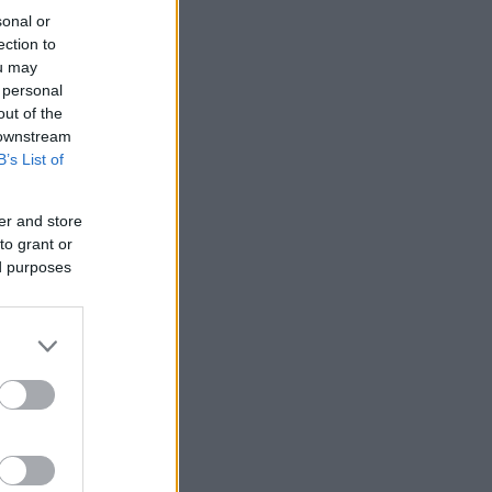
sonal or
ection to
ou may
 personal
out of the
 downstream
B’s List of
er and store
to grant or
ed purposes