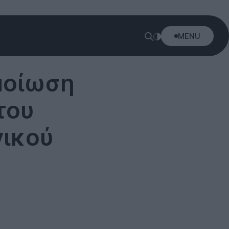
MENU
μοίωση
του
ικού