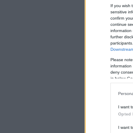
If you wish 
sensitive in
confirm you
continue se
information 
further disc
participants
Downstream 
Please note
information 
deny consent
in below Go
Persona
I want t
Opted 
I want t