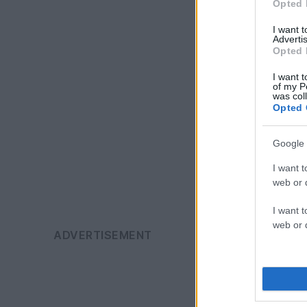
Opted 
I want 
Advertis
Opted 
I want t
of my P
was col
Opted 
Google 
I want t
web or d
I want t
web or d