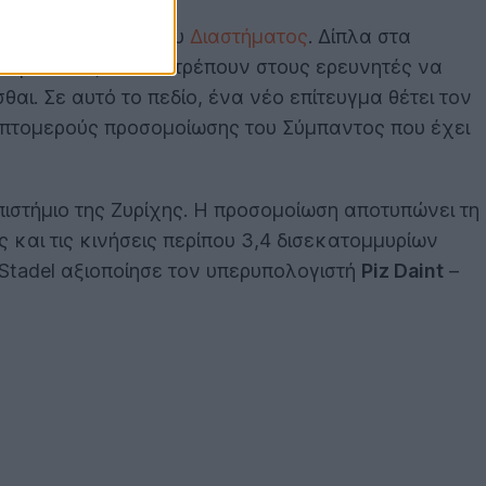
ουν από τα βάθη του
Διαστήματος
. Δίπλα στα
σομοιώσεις που επιτρέπουν στους ερευνητές να
αι. Σε αυτό το πεδίο, ένα νέο επίτευγμα θέτει τον
λεπτομερούς προσομοίωσης του Σύμπαντος που έχει
ιστήμιο της Ζυρίχης. Η προσομοίωση αποτυπώνει τη
και τις κινήσεις περίπου 3,4 δισεκατομμυρίων
 Stadel αξιοποίησε τον υπερυπολογιστή
Piz Daint
–