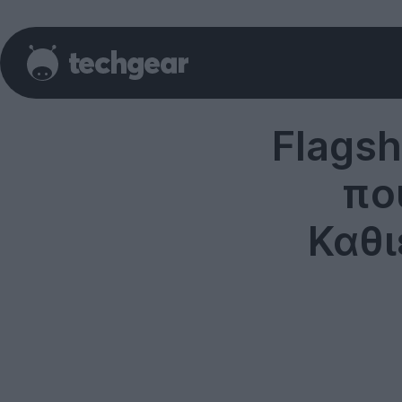
Flags
πο
Καθ