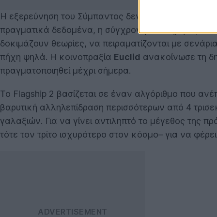
Η εξερεύνηση του Σύμπαντος δεν περιορίζεται μόνο
πραγματικά δεδομένα, η σύγχρονη επιστήμη αξιοποι
δοκιμάζουν θεωρίες, να πειραματίζονται με σενάρια
πήχη ψηλά. Η κοινοπραξία
Euclid
ανακοίνωσε τη δη
πραγματοποιηθεί μέχρι σήμερα.
Το Flagship 2 βασίζεται σε έναν αλγόριθμο που αν
βαρυτική αλληλεπίδραση περισσότερων από 4 τρισεκ
γαλαξιών. Για να γίνει αντιληπτό το μέγεθος της π
τότε τον τρίτο ισχυρότερο στον κόσμο– για να φέρει