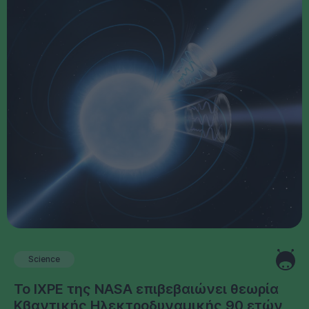
Science
Το IXPE της NASA επιβεβαιώνει θεωρία
Κβαντικής Ηλεκτροδυναμικής 90 ετών