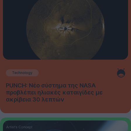
Technology
PUNCH: Νέο σύστημα της NASA
προβλέπει ηλιακές καταιγίδες με
ακρίβεια 30 λεπτών