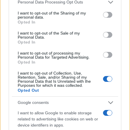
Please note that this website/app uses one or more Google
Personal Data Processing Opt Outs
συγκριτικά με τα ρολόγια στη Γη.
services and may gather and store information including but
not limited to your visit or usage behaviour. You may click to
I want to opt-out of the Sharing of my
personal data.
Για να έχουμε ένα μέτρο σύγκρισης, στη Σελήνη ο
grant or deny consent to Google and its third-party tags to
Opted In
use your data for below specified purposes in below Google
χρόνος τρέχει περίπου 56 μικροδευτερόλεπτα πιο
consent section.
I want to opt-out of the Sale of my
γρήγορα ανά ημέρα σε σχέση με τη Γη. Η διαφορά
Personal Data.
στον Άρη είναι αισθητά μεγαλύτερη, κυρίως λόγω της
Opted In
απόστασής του από το βαρυτικό πεδίο του Ήλιου.
I want to opt-out of processing my
Personal Data for Targeted Advertising.
Ο πονοκέφαλος της πλοήγησης
Opted In
Για τον μέσο άνθρωπο, τα 477 μικροδευτερόλεπτα
I want to opt-out of Collection, Use,
Retention, Sale, and/or Sharing of my
μοιάζουν αμελητέα. Για τους υπολογιστές όμως που
Personal Data that Is Unrelated with the
Purposes for which it was collected.
διαχειρίζονται την προσεδάφιση διαστημικών
Opted Out
οχημάτων ή την πλοήγηση μελλοντικών
αστροναυτών, είναι ζήτημα ζωής και θανάτου. Η
Google consents
ακρίβεια στον χρόνο μεταφράζεται σε ακρίβεια στον
I want to allow Google to enable storage
χώρο. Ένα σφάλμα μερικών μικροδευτερολέπτων
related to advertising like cookies on web or
μπορεί να οδηγήσει ένα διαστημόπλοιο χιλιόμετρα
device identifiers in apps.