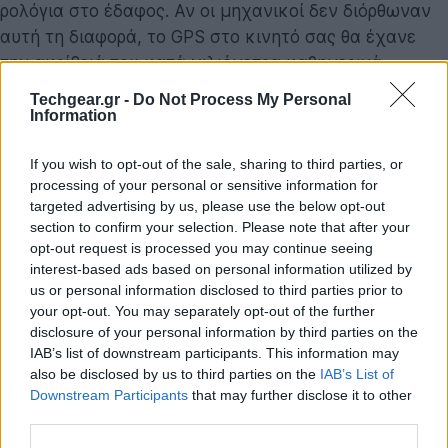
ρολόγια στο έδαφος. Αν οι μηχανικοί δεν διόρθωναν
αυτή τη διαφορά, το GPS στο κινητό σας θα έχανε
την ακρίβειά του κατά χιλιόμετρα καθημερινά.
Techgear.gr -
Do Not Process My Personal
Ο μαγικός αριθμός: 477 μικροδευτερόλεπτα
Information
Στον Άρη, η κατάσταση είναι ακόμη πιο περίπλοκη. Ο
Κόκκινος Πλανήτης έχει σημαντικά μικρότερη μάζα
If you wish to opt-out of the sale, sharing to third parties, or
processing of your personal or sensitive information for
από τη Γη (περίπου το ένα δέκατο), που σημαίνει
targeted advertising by us, please use the below opt-out
ασθενέστερη βαρύτητα στην επιφάνειά του. Επιπλέον,
section to confirm your selection. Please note that after your
βρίσκεται πιο μακριά από τον Ήλιο, δεχόμενος
opt-out request is processed you may continue seeing
λιγότερη βαρυτική επίδραση και από το άστρο μας.
interest-based ads based on personal information utilized by
us or personal information disclosed to third parties prior to
your opt-out. You may separately opt-out of the further
Σύμφωνα λοιπόν με τους
ερευνητές Neil Ashby και
disclosure of your personal information by third parties on the
Bijunath Patla
, ο συνδυασμός αυτών των παραγόντων
IAB’s list of downstream participants. This information may
οδηγεί σε ένα εντυπωσιακό αποτέλεσμα:
Τα ρολόγια
also be disclosed by us to third parties on the
IAB’s List of
στον Άρη τρέχουν κατά μέσο όρο 477
Downstream Participants
that may further disclose it to other
μικροδευτερόλεπτα (εκατομμυριοστά του
third parties.
δευτερολέπτου) πιο γρήγορα ανά γήινη ημέρα
,