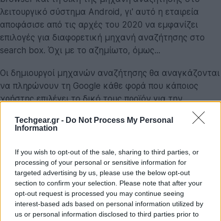
λειτουργικό σύστημα Android, γι' αυτό η εταιρεία
αποφάσισε από τις αρχές του 2020 να εμφανίζει
επιλογές για διαφορετική μηχανή αναζήτησης στο
search box. Όχι με το αζημίωτο, όμως...
Οι δημιουργοί μηχανών αναζήτησης θα αναγκάζονται
να πληρώνουν τη Google κάθε φορά που κάποιος
χρήστης επιλέγει το δικό τους προϊόν για την
εξυπηρέτηση αναγκών αναζήτησης και μάλιστα θα
Techgear.gr -
Do Not Process My Personal
πραγματοποιηθεί κλειστή δημοπρασία για τις τρεις
Information
πρώτες επιλογές που θα εμφανίζονται στο σχετικό
ενημερωτικό μήνυμα μαζί με το Google Search.
If you wish to opt-out of the sale, sharing to third parties, or
processing of your personal or sensitive information for
targeted advertising by us, please use the below opt-out
section to confirm your selection. Please note that after your
opt-out request is processed you may continue seeing
interest-based ads based on personal information utilized by
us or personal information disclosed to third parties prior to