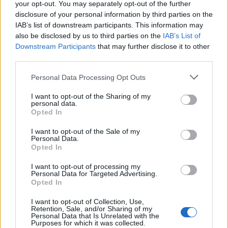
your opt-out. You may separately opt-out of the further
disclosure of your personal information by third parties on the
IAB’s list of downstream participants. This information may
also be disclosed by us to third parties on the
IAB’s List of
Downstream Participants
that may further disclose it to other
third parties.
Please note that this website/app uses one or more Google
Στις δημοπρασίες που θα
Personal Data Processing Opt Outs
services and may gather and store information including but
πραγματοποιηθούν σε κάθε χώρα, ο
not limited to your visit or usage behaviour. You may click to
I want to opt-out of the Sharing of my
πάροχος μηχανής αναζήτησης θα δηλώσει
personal data.
grant or deny consent to Google and its third-party tags to
Opted In
εξαρχής το ποσό που προτίθεται να
use your data for below specified purposes in below Google
πληρώνει στη Google για κάθε φορά που
consent section.
I want to opt-out of the Sale of my
Personal Data.
κάποιος χρήστης της συγκεκριμένης
Opted In
χώρας επιλέγει τη δική τους μηχανή
I want to opt-out of processing my
αναζήτησης. Για κάθε χώρα θα οριστεί ένα
Personal Data for Targeted Advertising.
κατώφλι τιμής και οι τρεις κορυφαίοι
Opted In
πλειοδότες θα τοποθετούνται στη λίστα
I want to opt-out of Collection, Use,
των μηχανών αναζήτησης για τη
Retention, Sale, and/or Sharing of my
Personal Data that Is Unrelated with the
συγκεκριμένη χώρα.
Purposes for which it was collected.