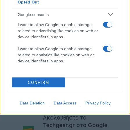
Opted Out
Δεν έχει γίνει γνωστό ποια θα είναι αυτή η κατώτατη
τιμή και πρόθεση της Google είναι να παραμείνει
Google consents
μυστική. Μετά την ανάδειξη των τριών πλειοδοτών, η
I want to allow Google to enable storage
Google θα εμφανίζει τις τέσσερις επιλογές για μηχανή
related to advertising like cookies on web or
αναζήτησης στο search box με τυχαία σειρά κάθε
device identifiers in apps.
φορά.
I want to allow Google to enable storage
related to analytics like cookies on web or
Η τελική ημερομηνία για την υποβολή των
device identifiers in apps.
προσφορών από τις εναλλακτικές μηχανές
αναζήτησης είναι η 13η Σεπτεμβρίου 2019 και η
ανάδειξη των πλειοδοτών θα πραγματοποιηθεί στις 31
CONFIRM
Οκτωβρίου 2019.
[
via
]
Data Deletion
Data Access
Privacy Policy
Ακολουθήστε το
Techgear.gr στο Google