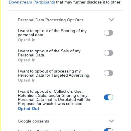
Downstream Participants
that may further disclose it to other
third parties.
Please note that this website/app uses one or more Google
Personal Data Processing Opt Outs
services and may gather and store information including but
not limited to your visit or usage behaviour. You may click to
I want to opt-out of the Sharing of my
personal data.
grant or deny consent to Google and its third-party tags to
Opted In
use your data for below specified purposes in below Google
consent section.
I want to opt-out of the Sale of my
Personal Data.
Opted In
I want to opt-out of processing my
Personal Data for Targeted Advertising.
Opted In
I want to opt-out of Collection, Use,
Retention, Sale, and/or Sharing of my
Personal Data that Is Unrelated with the
Purposes for which it was collected.
Opted Out
Google consents