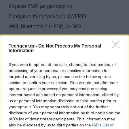
Κάμερα 5MP με geotagging
Συρόμενο πληκτρολόγιο QWERTY
WiFi, Bluetooth 2.1+EDR, A-GPS
Επιταχυντόμετρο, αισθητήρας απόστασης, ambient
light
Techgear.gr -
Do Not Process My Personal
Information
Μπαταρία 910mAh (5 ώρες ομιλία, 300 ώρες
αναμονή)
If you wish to opt-out of the sale, sharing to third parties, or
Διαστάσεις 54.5 x 80 x 15.1 mm
processing of your personal or sensitive information for
targeted advertising by us, please use the below opt-out
Βάρος 103gr
section to confirm your selection. Please note that after your
opt-out request is processed you may continue seeing
Λειτουργικό σύστημα webOS
interest-based ads based on personal information utilized by
Συμβατό με τη βάση HP Touchstone
us or personal information disclosed to third parties prior to
your opt-out. You may separately opt-out of the further
disclosure of your personal information by third parties on the
IAB’s list of downstream participants. This information may
also be disclosed by us to third parties on the
IAB’s List of