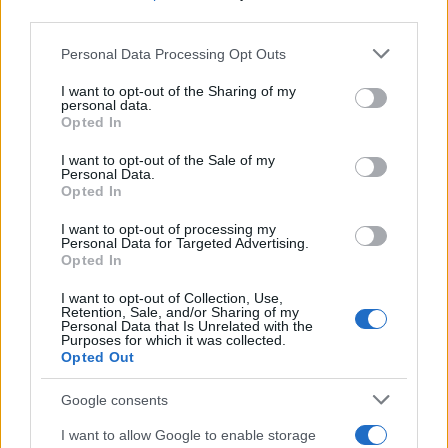
δώσει
τέλος στην ανάπτυξή του
και λίγο αργότερα
third parties.
να το
πουλήσει στην LG
.
Please note that this website/app uses one or more Google
Personal Data Processing Opt Outs
services and may gather and store information including but
not limited to your visit or usage behaviour. You may click to
I want to opt-out of the Sharing of my
personal data.
grant or deny consent to Google and its third-party tags to
Opted In
use your data for below specified purposes in below Google
consent section.
I want to opt-out of the Sale of my
Personal Data.
Opted In
I want to opt-out of processing my
Personal Data for Targeted Advertising.
Opted In
I want to opt-out of Collection, Use,
Retention, Sale, and/or Sharing of my
Personal Data that Is Unrelated with the
Εάν κυκλοφορούσε, το τηλέφωνο -με κωδικό όνομα
Purposes for which it was collected.
Opted Out
WindsorNot- θα είχε παρόμοια χαρακτηριστικά με το
Pre 3, οθόνη αφής 4" ανάλυσης 800x480 και
Google consents
λειτουργικό σύστημα webOS 3.x. Αρχικά ήταν
I want to allow Google to enable storage
προγραμματισμένο να κυκλοφορήσει κατά τα τέλη