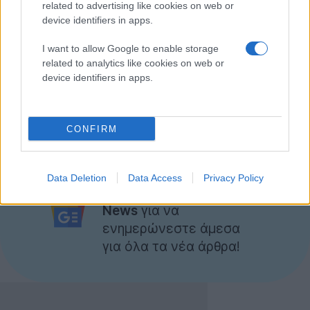
related to advertising like cookies on web or
του 2011, μια σειρά καθυστερήσεων όμως ανέβαλε
device identifiers in apps.
συνεχώς την κυκλοφορία του.
I want to allow Google to enable storage
Τελικά η AT&T έχασε το ενδιαφέρον της για το
related to analytics like cookies on web or
device identifiers in apps.
smartphone της HP (κυρίως λόγω της απουσίας LTE)
με αποτέλεσμα να μη δει ποτέ το φως της μέρας...
CONFIRM
[
via
]
Ακολουθήστε το
Data Deletion
Data Access
Privacy Policy
Techgear.gr στο Google
News
για να
ενημερώνεστε άμεσα
για όλα τα νέα άρθρα!