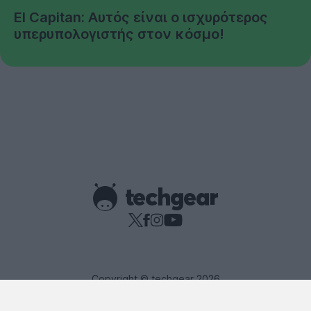
El Capitan: Αυτός είναι ο ισχυρότερος
υπερυπολογιστής στον κόσμο!
Copyright © techgear 2026
Created with
By Darkpony