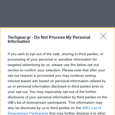
Techgear.gr -
Do Not Process My Personal
Information
If you wish to opt-out of the sale, sharing to third parties, or
processing of your personal or sensitive information for
targeted advertising by us, please use the below opt-out
section to confirm your selection. Please note that after your
Το κομψότατο
webOS
smartphone που βλέπετε
opt-out request is processed you may continue seeing
παραπάνω αναπτύχθηκε από την HP αλλά δυστυχώς
interest-based ads based on personal information utilized by
αποδείχτηκε ότι δεν ήταν γραφτό του να
us or personal information disclosed to third parties prior to
κυκλοφορήσει στην αγορά. Θυμίζουμε ότι η
HP
your opt-out. You may separately opt-out of the further
disclosure of your personal information by third parties on the
αρχικά πίστευε πολύ στο webOS, οι απογοητευτικές
IAB’s list of downstream participants. This information may
όμως πωλήσεις των webOS συσκευών
HP
also be disclosed by us to third parties on the
IAB’s List of
TouchPad
,
HP Veer
και
HP Pre 3
την ανάγκασαν να
Downstream Participants
that may further disclose it to other