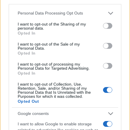
third parties.
Please note that this website/app uses one or more Google
Personal Data Processing Opt Outs
services and may gather and store information including but
not limited to your visit or usage behaviour. You may click to
I want to opt-out of the Sharing of my
personal data.
grant or deny consent to Google and its third-party tags to
Opted In
use your data for below specified purposes in below Google
consent section.
I want to opt-out of the Sale of my
Personal Data.
Opted In
I want to opt-out of processing my
Personal Data for Targeted Advertising.
Opted In
I want to opt-out of Collection, Use,
Retention, Sale, and/or Sharing of my
Personal Data that Is Unrelated with the
Purposes for which it was collected.
Opted Out
Google consents
I want to allow Google to enable storage
related to advertising like cookies on web or