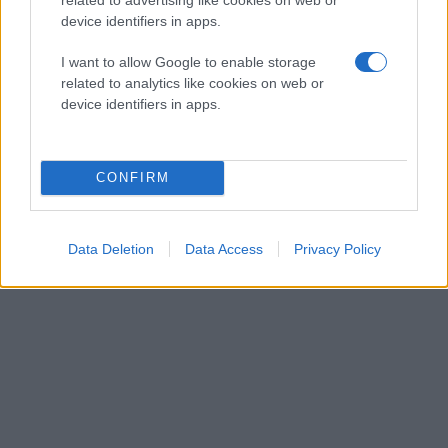
device identifiers in apps.
Η HTC ανακοίνωσε και τη συνεργασία της με την
I want to allow Google to enable storage
γνωστή υπηρεσία cloud αποθήκευσης Dropbox,
related to analytics like cookies on web or
παρέχοντας δωρεάν 25GB σε κάθε χρήστη για δύο
device identifiers in apps.
χρόνια.
CONFIRM
Data Deletion
Data Access
Privacy Policy