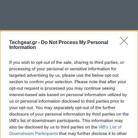
Techgear.gr -
Do Not Process My Personal
Information
If you wish to opt-out of the sale, sharing to third parties, or
Να σημειωθεί ότι η αυτόματη εστίαση γίνεται σε
processing of your personal or sensitive information for
μόλις 0.2sec, η ένταση του flash ρυθμίζεται αυτόματα
targeted advertising by us, please use the below opt-out
section to confirm your selection. Please note that after your
ανάλογα με τις συνθήκες, ενώ με συνεχόμενο
opt-out request is processed you may continue seeing
πάτημα του κλείστρου ενεργοποιείται το burst mode.
interest-based ads based on personal information utilized by
Επίσης, έχει βελτιωθεί τρομερά η δυνατότητα λήψης
us or personal information disclosed to third parties prior to
σε κακές συνθήκες και η λειτουργία HDR είναι κατά
your opt-out. You may separately opt-out of the further
disclosure of your personal information by third parties on the
πολύ ανώτερη από αυτήν του iPhone 4S, όπως
IAB’s list of downstream participants. This information may
μπορείτε να δείτε και στο screenshot από την
also be disclosed by us to third parties on the
IAB’s List of
παρουσίαση.
Downstream Participants
that may further disclose it to other