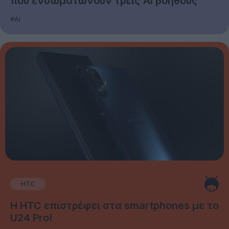
που ενσωματώνουν τρεις AI βοηθούς
#AI
HTC
Η HTC επιστρέφει στα smartphones με το
U24 Pro!