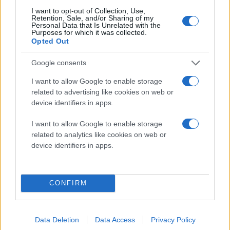
ακόμα και
ολικές διακοπές λειτουργίας
I want to opt-out of Collection, Use,
(blackouts)
.
Retention, Sale, and/or Sharing of my
Personal Data that Is Unrelated with the
Ο ESA επισημαίνει ότι η κατανόηση των μεταβολών
Purposes for which it was collected.
Opted Out
της
SAA
είναι
κρίσιμη για την ασφάλεια των
μελλοντικών αποστολών
, ειδικά καθώς αυξάνεται ο
Google consents
αριθμός των δορυφόρων χαμηλής τροχιάς.
I want to allow Google to enable storage
related to advertising like cookies on web or
device identifiers in apps.
I want to allow Google to enable storage
related to analytics like cookies on web or
device identifiers in apps.
CONFIRM
Data Deletion
Data Access
Privacy Policy