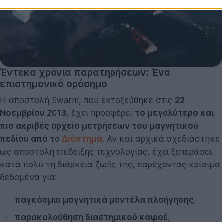
Έντεκα χρόνια παρατηρήσεων: Ένα
επιστημονικό ορόσημο
Η αποστολή Swarm, που εκτοξεύθηκε στις
22
Νοεμβρίου 2013
, έχει προσφέρει
το μεγαλύτερο και
πιο ακριβές αρχείο μετρήσεων του μαγνητικού
πεδίου από το
Διάστημα
. Αν και αρχικά σχεδιάστηκε
ως αποστολή επίδειξης τεχνολογίας, έχει ξεπεράσει
κατά πολύ τη διάρκεια ζωής της, παρέχοντας κρίσιμα
δεδομένα για:
παγκόσμια μαγνητικά μοντέλα πλοήγησης
,
παρακολούθηση διαστημικού καιρού
,