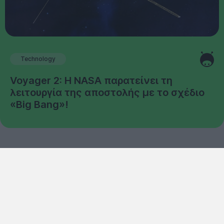
Technology
Voyager 2: Η NASA παρατείνει τη
λειτουργία της αποστολής με το σχέδιο
«Big Bang»!