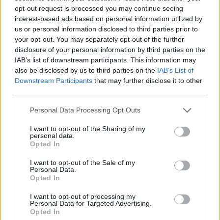
εισέρχονται ξανά σε αυτόν
, κάτι που προκαλεί
opt-out request is processed you may continue seeing
τοπική αποδυνάμωση. Τα δεδομένα της αποστολής
interest-based ads based on personal information utilized by
Swarm δείχνουν ότι
ένα τέτοιο φαινόμενο
us or personal information disclosed to third parties prior to
your opt-out. You may separately opt-out of the further
μετακινείται δυτικά, προς την Αφρική
,
disclosure of your personal information by third parties on the
συμβάλλοντας περαιτέρω στην αποδυνάμωση της
IAB’s list of downstream participants. This information may
περιοχής.
also be disclosed by us to third parties on the
IAB’s List of
Downstream Participants
that may further disclose it to other
Επιπτώσεις για τη διαστημική τεχνολογία και
third parties.
την ασφάλεια
Please note that this website/app uses one or more Google
Personal Data Processing Opt Outs
Η South Atlantic Anomaly αποτελεί
σοβαρό κίνδυνο για
services and may gather and store information including but
δορυφόρους και διαστημικές αποστολές
. Καθώς οι
not limited to your visit or usage behaviour. You may click to
I want to opt-out of the Sharing of my
personal data.
grant or deny consent to Google and its third-party tags to
δορυφόροι περνούν πάνω από την
Opted In
use your data for below specified purposes in below Google
περιοχή,
εκτίθενται σε υψηλότερα επίπεδα
consent section.
I want to opt-out of the Sale of my
ακτινοβολίας
, γεγονός που μπορεί να προκαλέσει:
Personal Data.
Opted In
δυσλειτουργίες σε ηλεκτρονικά συστήματα,
I want to opt-out of processing my
Personal Data for Targeted Advertising.
αλλοιώσεις δεδομένων,
Opted In