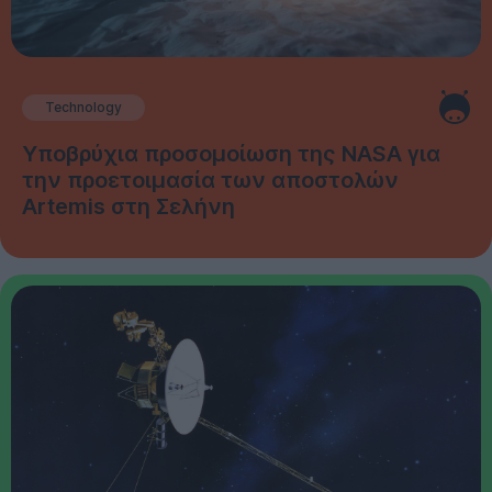
Technology
Υποβρύχια προσομοίωση της NASA για
την προετοιμασία των αποστολών
Artemis στη Σελήνη