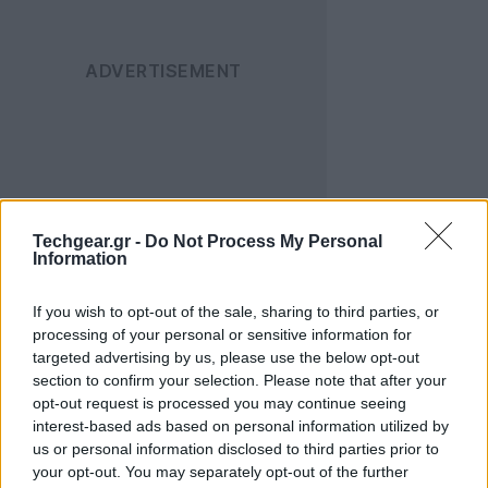
Η καρδιά της καινοτομίας βρίσκεται στην
Techgear.gr -
Do Not Process My Personal
τεχνολογία Skipp-Float
, ένα κατοχυρωμένο σύστημα
Information
της
SINN Power
που επιτρέπει τη μοναδική κάθετη
διάταξη των φωτοβολταϊκών πάνελ. Σε αντίθεση με
If you wish to opt-out of the sale, sharing to third parties, or
τα συμβατικά πλωτά πάρκα όπου τα πάνελ είναι
processing of your personal or sensitive information for
targeted advertising by us, please use the below opt-out
τοποθετημένα οριζόντια, το
Skipp-Float
ακολουθεί
section to confirm your selection. Please note that after your
έναν ανατολικοδυτικό προσανατολισμό. Ανάμεσα
opt-out request is processed you may continue seeing
στις κάθετες σειρές υπάρχουν διαδρόμοι νερού
interest-based ads based on personal information utilized by
πλάτους τεσσάρων μέτρων, οι οποίοι διευκολύνουν
us or personal information disclosed to third parties prior to
your opt-out. You may separately opt-out of the further
την κυκλοφορία του αέρα και την αντανάκλαση του