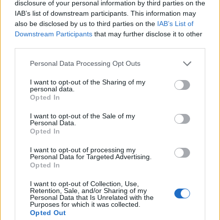
disclosure of your personal information by third parties on the
φωτός. Έτσι, το σύστημα μπορεί να συλλέγει ηλιακή
IAB’s list of downstream participants. This information may
ενέργεια πιο ομοιόμορφα μέσα στην ημέρα,
also be disclosed by us to third parties on the
IAB’s List of
επιτυγχάνοντας υψηλή απόδοση τόσο τις πρωινές
Downstream Participants
that may further disclose it to other
third parties.
όσο και τις απογευματινές ώρες, όπου τα περισσότερα
φωτοβολταϊκά παρουσιάζουν πτώση παραγωγής.
Please note that this website/app uses one or more Google
Personal Data Processing Opt Outs
services and may gather and store information including but
Η υποστήριξη της πλωτής κατασκευής βασίζεται σε
not limited to your visit or usage behaviour. You may click to
I want to opt-out of the Sharing of my
personal data.
grant or deny consent to Google and its third-party tags to
ειδικά στοιχεία που λειτουργούν σαν καρίνα πλοίου,
Opted In
use your data for below specified purposes in below Google
βυθισμένα σε βάθος 1,6 μέτρων. Αυτά επιτρέπουν στο
consent section.
I want to opt-out of the Sale of my
σύστημα να προσαρμόζεται στις κινήσεις του νερού
Personal Data.
Opted In
και στις ριπές του ανέμου χωρίς να χάνει τη
σταθερότητά του. Η παραγόμενη ενέργεια
I want to opt-out of processing my
Personal Data for Targeted Advertising.
μεταφέρεται στο δίκτυο μέσω πλωτών καλωδίων που
Opted In
συνδέονται με επίγειο σταθμό, περιορίζοντας στο
ελάχιστο την παρέμβαση στο οικοσύστημα της
I want to opt-out of Collection, Use,
Retention, Sale, and/or Sharing of my
λίμνης.
Personal Data that Is Unrelated with the
Purposes for which it was collected.
Opted Out
Σύμφωνα με τον διευθυντή του project,
Gottfried