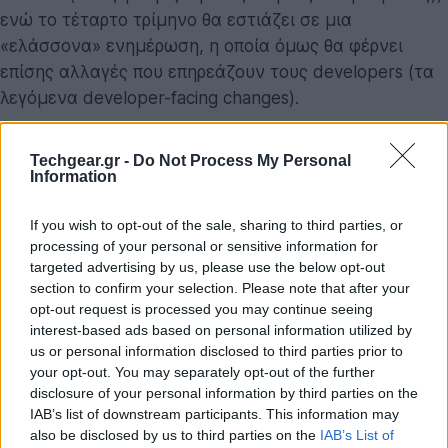
ενώ το τέταρτο τρίμηνο θα εστιάζει σε μια
«ελάσσονα» ενημέρωση, η οποία όμως θα φέρνει
επίσης αλλαγές που επηρεάζουν τους developers (τα
λεγόμενα developer-facing changes).
Η φιλοσοφία του "Trunk-Stable"
Techgear.gr -
Do Not Process My Personal
Πίσω από αυτή την
απόφαση
κρύβεται η μετάβαση
Information
της Google στο μοντέλο ανάπτυξης «trunk-stable».
If you wish to opt-out of the sale, sharing to third parties, or
Πρόκειται για μια τεχνική προσέγγιση όπου όλη η
processing of your personal or sensitive information for
ανάπτυξη γίνεται σε έναν κεντρικό, ενιαίο κλάδο που
targeted advertising by us, please use the below opt-out
διατηρείται διαρκώς σταθερός. Αντί οι μηχανικοί της
section to confirm your selection. Please note that after your
Google να διαχειρίζονται πολλαπλούς, παράλληλους
opt-out request is processed you may continue seeing
κλάδους κώδικα για διαφορετικές εκδόσεις – μια
interest-based ads based on personal information utilized by
us or personal information disclosed to third parties prior to
διαδικασία που συχνά οδηγεί σε κατακερματισμό και
your opt-out. You may separately opt-out of the further
πολυπλοκότητα – εστιάζουν πλέον σε μία ενιαία ροή.
disclosure of your personal information by third parties on the
IAB’s list of downstream participants. This information may
Εκπρόσωπος της Google διευκρίνισε πως η μείωση
also be disclosed by us to third parties on the
IAB’s List of