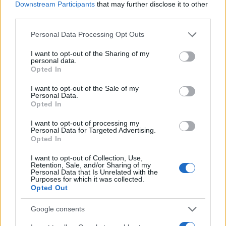
των δημοσιεύσεων βοηθά στην εξάλειψη της
Downstream Participants
that may further disclose it to other
third parties.
πολυπλοκότητας διαχείρισης πολλαπλών κλάδων.
Αυτό επιτρέπει στην εταιρεία να παραδίδει πιο
Please note that this website/app uses one or more Google
Personal Data Processing Opt Outs
«καθαρό», ασφαλή και σταθερό κώδικα στους
services and may gather and store information including but
not limited to your visit or usage behaviour. You may click to
I want to opt-out of the Sharing of my
συνεργάτες της. Για τους developers που χτίζουν
personal data.
grant or deny consent to Google and its third-party tags to
πάνω στο Android, η Google πλέον συστήνει τη χρήση
Opted In
use your data for below specified purposes in below Google
του branch
αντί του
android-latest-release
aosp-
consent section.
I want to opt-out of the Sale of my
, καθώς το πρώτο θα αντικατοπτρίζει πάντα την
Personal Data.
main
Opted In
πιο πρόσφατη, επίσημη δημοσίευση στο AOSP.
I want to opt-out of processing my
Personal Data for Targeted Advertising.
Τι σημαίνει αυτό για το οικοσύστημα;
Opted In
Η απόφαση αυτή έχει προεκτάσεις για όλο το
I want to opt-out of Collection, Use,
οικοσύστημα του Android. Για τους κατασκευαστές
Retention, Sale, and/or Sharing of my
Personal Data that Is Unrelated with the
κινητών (Samsung, Xiaomi, κ.λπ.), η νέα ροή ενδέχεται
Purposes for which it was collected.
να απλοποιήσει τον κύκλο των αναβαθμίσεων, καθώς
Opted Out
θα έχουν να διαχειριστούν λιγότερα «κύματα» νέου
Google consents
κώδικα βάσης, εστιάζοντας περισσότερο στην