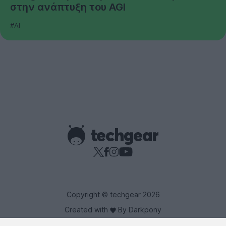
στην ανάπτυξη του AGI
#AI
Copyright © techgear 2026
Created with
By Darkpony