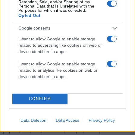
αντιδράσεις στον πυρήνα του Ήλιου, διαπερνούν τη
Retention, Sale, and/or Sharing of my
Personal Data that Is Unrelated with the
Γη κατά τρισεκατομμύρια κάθε δευτερόλεπτο, αλλά
Purposes for which it was collected.
Opted Out
σπάνια αλληλεπιδρούν με την ύλη.
Google consents
Η ικανότητα του πειράματος να εντοπίσει αυτά τα
"σωματίδια-φαντάσματα" με τόσο μεγάλη ακρίβεια
I want to allow Google to enable storage
θεωρείται τεράστιο τεχνολογικό επίτευγμα.
related to advertising like cookies on web or
device identifiers in apps.
Σηματοδοτεί ότι οι ανιχνευτές μας έχουν φτάσει σε
ένα επίπεδο ευαισθησίας γνωστό ως "Neutrino Floor" ή
I want to allow Google to enable storage
"Neutrino Fog".
related to analytics like cookies on web or
device identifiers in apps.
Τι σημαίνει αυτό για το μέλλον της Φυσικής;
Η ανίχνευση των ηλιακών νετρίνων σε ένα πείραμα
σχεδιασμένο για Σκοτεινή Ύλη είναι δίκοπο μαχαίρι.
CONFIRM
Από τη μία, επιβεβαιώνει την ακρίβεια των οργάνων
και προσφέρει πολύτιμα δεδομένα για τον Ήλιο και
Data Deletion
Data Access
Privacy Policy
τις ιδιότητες των νετρίνων, ανοίγοντας νέους
δρόμους στη σωματιδιακή αστροφυσική.