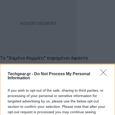
Το "Χαμένο Κομμάτι" παραμένει άφαντο
Η Σκοτεινή Ύλη αποτελεί ένα από τα μεγαλύτερα
αινίγματα της σύγχρονης Κοσμολογίας. Παρόλο που οι
Techgear.gr -
Do Not Process My Personal
Information
αστρονομικές παρατηρήσεις υποδεικνύουν ότι
καταλαμβάνει περίπου το 85% της ύλης στο Σύμπαν,
If you wish to opt-out of the sale, sharing to third parties, or
παραμένει αόρατη και δεν αλληλεπιδρά με το φως,
processing of your personal or sensitive information for
παρά μόνο βαρυτικά. Οι
επιστήμονες
ήλπιζαν ότι ο
targeted advertising by us, please use the below opt-out
νέος υπερ-ευαίσθητος ανιχνευτής θα κατέγραφε
section to confirm your selection. Please note that after your
opt-out request is processed you may continue seeing
επιτέλους την ανεπαίσθητη "υπογραφή" της, μια