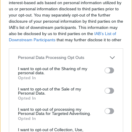
interest-based ads based on personal information utilized by
σπάνια σύγκρουση ενός σωματιδίου Σκοτεινής Ύλης
us or personal information disclosed to third parties prior to
με έναν πυρήνα του υλικού του ανιχνευτή.
your opt-out. You may separately opt-out of the further
disclosure of your personal information by third parties on the
Δυστυχώς, τα δεδομένα δεν έδειξαν καμία τέτοια
IAB’s list of downstream participants. This information may
αλληλεπίδραση. Το αποτέλεσμα αυτό, αν και
also be disclosed by us to third parties on the
IAB’s List of
Downstream Participants
that may further disclose it to other
αρνητικό, είναι κρίσιμης σημασίας. Βοηθά τους
third parties.
φυσικούς να αποκλείσουν συγκεκριμένες θεωρίες και
Please note that this website/app uses one or more Google
να περιορίσουν το εύρος των πιθανών
Personal Data Processing Opt Outs
services and may gather and store information including but
χαρακτηριστικών που μπορεί να έχει η Σκοτεινή Ύλη,
not limited to your visit or usage behaviour. You may click to
I want to opt-out of the Sharing of my
αναγκάζοντας την επιστημονική κοινότητα να
personal data.
grant or deny consent to Google and its third-party tags to
Opted In
επανεξετάσει τα μοντέλα της.
use your data for below specified purposes in below Google
consent section.
I want to opt-out of the Sale of my
Η απροσδόκητη εμφάνιση των Νετρίνων
Personal Data.
Opted In
Ενώ η Σκοτεινή Ύλη κράτησε κλειστά τα χαρτιά της,
ο ανιχνευτής κατέγραψε σήματα από κάτι
I want to opt-out of processing my
Personal Data for Targeted Advertising.
άλλο:
ηλιακά νετρίνα
. Αυτά τα υποατομικά
Opted In
σωματίδια, τα οποία παράγονται κατά τις πυρηνικές
I want to opt-out of Collection, Use,