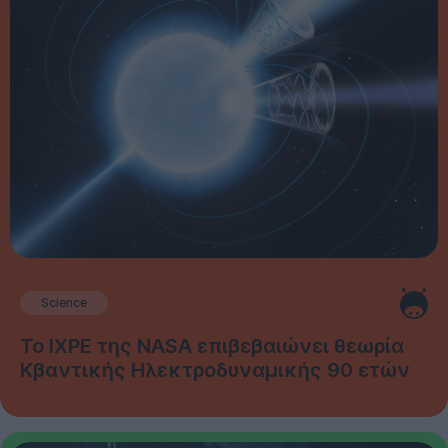
Science
Το IXPE της NASA επιβεβαιώνει θεωρία
Κβαντικής Ηλεκτροδυναμικής 90 ετών