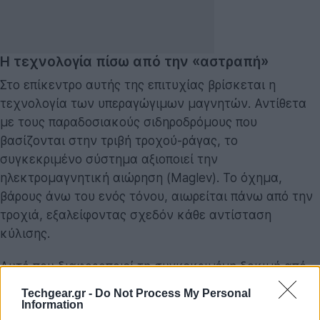
Η τεχνολογία πίσω από την «αστραπή»
Στο επίκεντρο αυτής της επιτυχίας βρίσκεται η
τεχνολογία των υπεραγώγιμων μαγνητών. Αντίθετα
με τους παραδοσιακούς σιδηροδρόμους που
βασίζονται στην τριβή τροχού-ράγας, το
συγκεκριμένο σύστημα αξιοποιεί την
ηλεκτρομαγνητική αιώρηση (Maglev). Το όχημα,
βάρους άνω του ενός τόνου, αιωρείται πάνω από την
τροχιά, εξαλείφοντας σχεδόν κάθε αντίσταση
κύλισης.
Αυτό που διαφοροποιεί τη συγκεκριμένη δοκιμή από
αντίστοιχα εγχειρήματα, όπως το
Hyperloop
ή το
Techgear.gr -
Do Not Process My Personal
ιαπωνικό
SCMaglev
, είναι η ωμή δύναμη της
Information