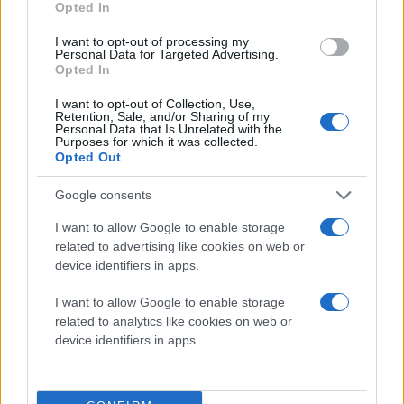
Opted In
αναπτύσσεται στο NUDT θα μπορούσε να βρει
εφαρμογή σε συστήματα εκτόξευσης αεροσκαφών
I want to opt-out of processing my
Personal Data for Targeted Advertising.
από αεροπλανοφόρα ή ακόμα και σε επίγειες
Opted In
πλατφόρμες εκτόξευσης διαστημικών οχημάτων,
I want to opt-out of Collection, Use,
μειώνοντας δραματικά την ανάγκη για καύσιμα κατά
Retention, Sale, and/or Sharing of my
Personal Data that Is Unrelated with the
την απογείωση.
Purposes for which it was collected.
Opted Out
Παράλληλα, η επιτυχία αυτή εδραιώνει τη θέση της
Google consents
Κίνας ως αδιαφιλονίκητου ηγέτη στις υποδομές
υψηλής τεχνολογίας. Με το δίκτυο σιδηροδρόμων
I want to allow Google to enable storage
υψηλής ταχύτητας της χώρας να είναι ήδη το
related to advertising like cookies on web or
device identifiers in apps.
μεγαλύτερο στον κόσμο, το Πεκίνο επενδύει
στρατηγικά στην επόμενη ημέρα, όπου οι αποστάσεις
I want to allow Google to enable storage
μεταξύ μεγάλων αστικών κέντρων θα
related to analytics like cookies on web or
εκμηδενίζονται. Ενδεικτικά, η ομάδα του NUDT είχε
device identifiers in apps.
πετύχει λίγους μήνες νωρίτερα ταχύτητα 648 χλμ/
ώρα στην ίδια πίστα, αποδεικνύοντας τον ταχύτατο