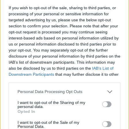
επιτάχυνσης. Η επίδοση των «δύο δευτερολέπτων»
If you wish to opt-out of the sale, sharing to third parties, or
συνεπάγεται δυνάμεις G που θα ήταν απαγορευτικές
processing of your personal or sensitive information for
για τον μέσο επιβάτη, υποδεικνύοντας ότι η
targeted advertising by us, please use the below opt-out
συγκεκριμένη εφαρμογή δεν στοχεύει αποκλειστικά
section to confirm your selection. Please note that after your
στην αστική μετακίνηση, αλλά ανοίγει δρόμους για
opt-out request is processed you may continue seeing
βιομηχανικές και αεροδιαστημικές χρήσεις.
interest-based ads based on personal information utilized by
us or personal information disclosed to third parties prior to
your opt-out. You may separately opt-out of the further
Οπτικά, το αποτέλεσμα ήταν καθηλωτικό. Στα πλάνα
disclosure of your personal information by third parties on the
που αποδεσμεύτηκαν, το όχημα εμφανίζεται ως μια
IAB’s list of downstream participants. This information may
θολή, ασημένια γραμμή που διασχίζει την πίστα,
also be disclosed by us to third parties on the
IAB’s List of
αφήνοντας πίσω του ένα χαρακτηριστικό ίχνος
Downstream Participants
that may further disclose it to other
third parties.
ομίχλης – αποτέλεσμα της ακαριαίας διαταραχής του
αέρα και των έντονων ηλεκτρομαγνητικών πεδίων.
Please note that this website/app uses one or more Google
Personal Data Processing Opt Outs
services and may gather and store information including but
Πέρα από τα σύνορα των μεταφορών
not limited to your visit or usage behaviour. You may click to
I want to opt-out of the Sharing of my
personal data.
grant or deny consent to Google and its third-party tags to
Οι αναλυτές του κλάδου επισημαίνουν ότι η σημασία
Opted In
use your data for below specified purposes in below Google
του ρεκόρ εκτείνεται πέρα από τη δημιουργία ενός
consent section.
I want to opt-out of the Sale of my
γρηγορότερου τρένου. Η τεχνογνωσία που
Personal Data.