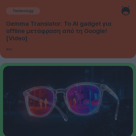
Technology
Gemma Translator: Το AI gadget για
offline μετάφραση από τη Google!
[Video]
#AI