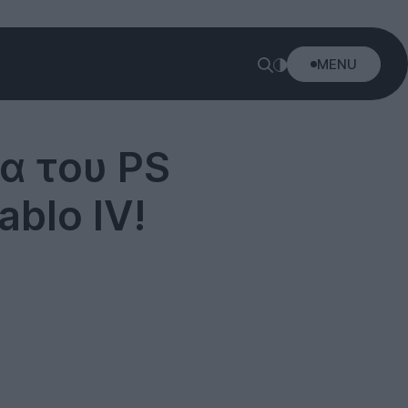
MENU
ια του PS
ablo IV!