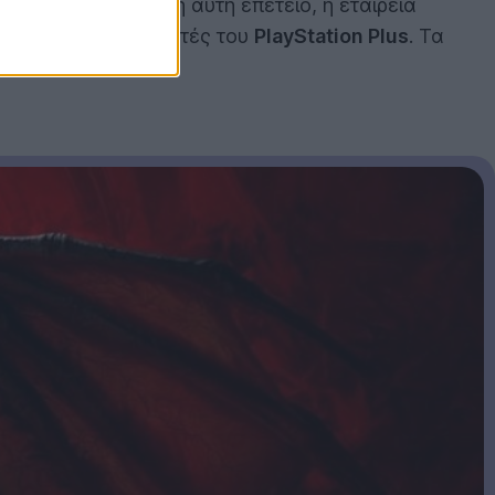
ορμή τη σημαντική αυτή επέτειο, η εταιρεία
υ για τους συνδρομητές του
PlayStation Plus
. Τα