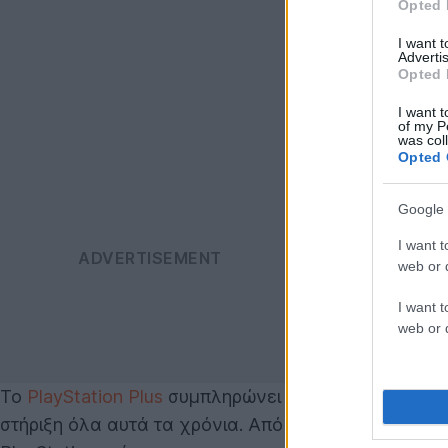
Opted 
I want 
Advertis
Opted 
I want t
of my P
was col
Opted 
Google 
I want t
web or d
I want t
web or d
Το
PlayStation Plus
συμπληρώνει φέτος 15 χρόνια παρ
στήριξη όλα αυτά τα χρόνια. Από την έναρξή του, στ