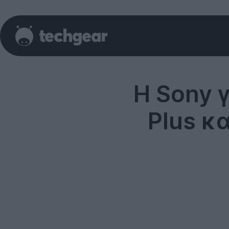
Η Sony γ
Plus κα