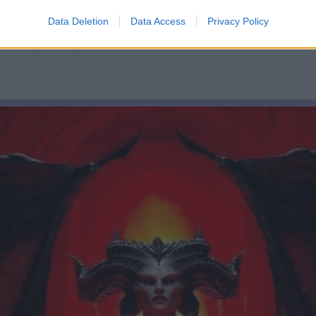
 μόνο παιχνίδια αλλά και πληθώρα προνομίων. Με αφ
Data Deletion
Data Access
Privacy Policy
λοκαίρι, ξεκινώντας με τις κυκλοφορίες του Ιουλίο
 και τις 4 Αυγούστου.