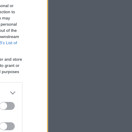
sonal or
ection to
ou may
 personal
out of the
 downstream
B’s List of
er and store
to grant or
ed purposes