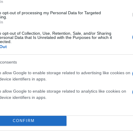
In
to opt-out of processing my Personal Data for Targeted
ing.
In
o opt-out of Collection, Use, Retention, Sale, and/or Sharing
ersonal Data that Is Unrelated with the Purposes for which it
lected.
Out
consents
o allow Google to enable storage related to advertising like cookies on
evice identifiers in apps.
o allow Google to enable storage related to analytics like cookies on
evice identifiers in apps.
ουσίας, και η Sony Interactive Entertainment ευχαρ
CONFIRM
ις 29 Ιουνίου 2010, μέχρι σήμερα, η υπηρεσία έχει 