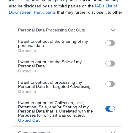
Η μελέτη πραγματοποιήθηκε στο
Augusta University
also be disclosed by us to third parties on the
IAB’s List of
των ΗΠΑ και παρακολούθησε 1.031 άτομα με μέση
Downstream Participants
that may further disclose it to other
ηλικία 65 ετών για πέντε χρόνια. Οι συμμετέχοντες
third parties.
χωρίστηκαν σε δύο ομάδες: η μία λάμβανε
Please note that this website/app uses one or more Google
Personal Data Processing Opt Outs
καθημερινά 2.000 IU βιταμίνης D, ενώ η άλλη έπαιρνε
services and may gather and store information including but
εικονικό φάρμακο (placebo). Οι επιστήμονες
not limited to your visit or usage behaviour. You may click to
I want to opt-out of the Sharing of my
personal data.
grant or deny consent to Google and its third-party tags to
μέτρησαν το μήκος των τελομερών στην αρχή, δύο
Opted In
use your data for below specified purposes in below Google
χρόνια μετά και στο τέλος της μελέτης.
consent section.
I want to opt-out of the Sale of my
Personal Data.
Τα αποτελέσματα ήταν εντυπωσιακά:
όσοι έπαιρναν
Opted In
βιταμίνη D διατήρησαν τα τελομερή τους περίπου
I want to opt-out of processing my
140 “βάσεις” περισσότερο σε σχέση με την ομάδα
Personal Data for Targeted Advertising.
Opted In
ελέγχου
. Για να γίνει αντιληπτό το μέγεθος της
διαφοράς, τα τελομερή συνήθως μικραίνουν κατά
I want to opt-out of Collection, Use,
Retention, Sale, and/or Sharing of my
περίπου 460 βάσεις μέσα σε δέκα χρόνια, επομένως
Personal Data that Is Unrelated with the
Purposes for which it was collected.
αυτή η επιβράδυνση θεωρείται αξιοσημείωτη.
Opted Out
Η έρευνα προστίθεται σε προηγούμενες μελέτες που
Google consents