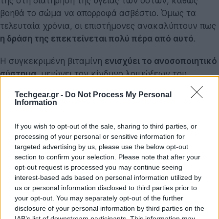
της στη διατήρηση της υγείας των οστών, καθώς
βοηθά το σώμα να απορροφά ασβέστιο. Όμως τα
τελευταία χρόνια, οι επιστήμονες ανακαλύπτουν πως
η δράση της επεκτείνεται πολύ πέρα από αυτό
.
Η συγκεκριμένη βιταμίνη
ενισχύει το ανοσοποιητικό
σύστημα
, μειώνει τον κίνδυνο λοιμώξεων του
αναπνευστικού και ενδέχεται να
προσφέρει
Techgear.gr -
Do Not Process My Personal
προστασία
απέναντι σε αυτοάνοσα νοσήματα όπως η
Information
ρευματοειδής αρθρίτιδα
, ο
λύκος
και η
σκλήρυνση
κατά πλάκας
. Ένα από τα πιο ενδιαφέροντα
If you wish to opt-out of the sale, sharing to third parties, or
processing of your personal or sensitive information for
χαρακτηριστικά της είναι οι
αντιφλεγμονώδεις
targeted advertising by us, please use the below opt-out
ιδιότητές της
— και η φλεγμονή είναι ένας από τους
section to confirm your selection. Please note that after your
βασικούς παράγοντες που φθείρουν τα τελομερή.
opt-out request is processed you may continue seeing
Αυτός ο μηχανισμός φαίνεται να εξηγεί γιατί η
interest-based ads based on personal information utilized by
βιταμίνη D μπορεί να επιβραδύνει τη φθορά τους,
us or personal information disclosed to third parties prior to
your opt-out. You may separately opt-out of the further
προσφέροντας στα κύτταρα περισσότερο χρόνο ζωής.
disclosure of your personal information by third parties on the
IAB’s list of downstream participants. This information may