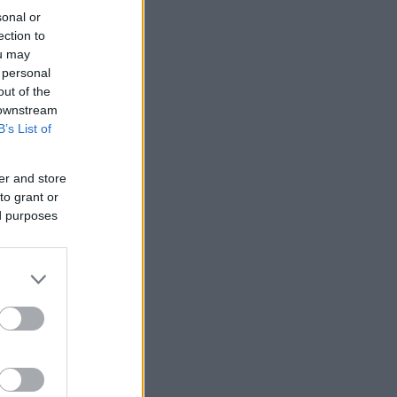
sonal or
ection to
ou may
 personal
out of the
 downstream
B’s List of
er and store
to grant or
ed purposes