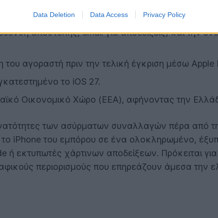
τείνοντας τις δυνατότητες του Tap to Pay on iPhone
Data Deletion
Data Access
Privacy Policy
ύθυνση αποστολής, email για αποδείξεις) και την ε
του αγοραστή πριν την τελική έγκριση μέσω Apple P
γκατεστημένο το iOS 27.
ωπαϊκό Οικονομικό Χώρο (EEA), αφήνοντας την Ελλά
δυνατότητες των ασύρματων συναλλαγών πέρα από τ
ι το iPhone του εμπόρου σε ένα ολοκληρωμένο, έξ
e ή εκτυπωτές χάρτινων αποδείξεων. Πρόκειται για
αφικούς περιορισμούς που επηρεάζουν άμεσα την ε