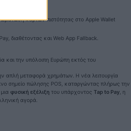
.
νσωμάτωση καρτών πιστότητας στο Apple Wallet
ay, διαθέτοντας και Web App Fallback.
δα και την υπόλοιπη Ευρώπη εκτός του
ην απλή μεταφορά χρημάτων. Η νέα λειτουργία
υπνο σημείο πώλησης POS, καταργώντας πλήρως την
 μια
φυσική εξέλιξη
του υπάρχοντος
Tap to Pay
, η
λληνική αγορά.