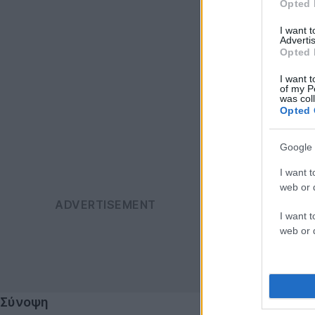
Opted 
I want 
Advertis
Opted 
I want t
of my P
was col
Opted 
Google 
I want t
web or d
I want t
web or d
Σύνοψη