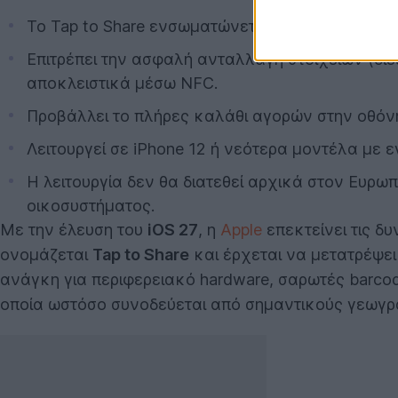
Το Tap to Share ενσωματώνεται στο iOS 27, επεκ
Επιτρέπει την ασφαλή ανταλλαγή στοιχείων (διε
αποκλειστικά μέσω NFC.
Προβάλλει το πλήρες καλάθι αγορών στην οθόνη 
Λειτουργεί σε iPhone 12 ή νεότερα μοντέλα με ε
Η λειτουργία δεν θα διατεθεί αρχικά στον Ευρ
οικοσυστήματος.
Με την έλευση του
iOS 27
, η
Apple
επεκτείνει τις 
ονομάζεται
Tap to Share
και έρχεται να μετατρέψε
ανάγκη για περιφερειακό hardware, σαρωτές barcod
οποία ωστόσο συνοδεύεται από σημαντικούς γεωγρ