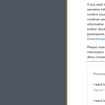
If you wish 
sensitive in
confirm you
continue se
information 
further disc
participants
Downstream 
Please note
information 
deny consent
in below Go
Persona
I want t
Opted 
I want t