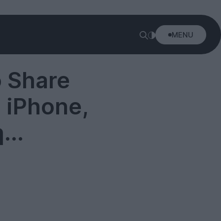
MENU
o Share
 iPhone,
...