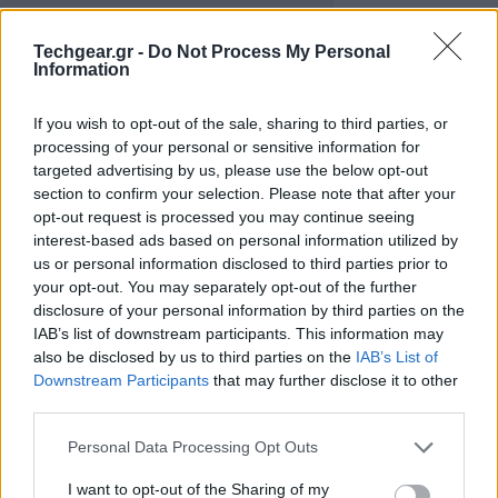
Techgear.gr -
Do Not Process My Personal
Information
If you wish to opt-out of the sale, sharing to third parties, or
Η μείωση βάρους προσφέρει πολλαπλά
processing of your personal or sensitive information for
πλεονεκτήματα καθώς βελτιώνει την καθημερινή
targeted advertising by us, please use the below opt-out
section to confirm your selection. Please note that after your
εργασία του επαγγελματία, καθιστώντας τη δόμηση
opt-out request is processed you may continue seeing
ταχύτερη και ευκολότερη, ενώ ταυτόχρονα μειώνει
interest-based ads based on personal information utilized by
το κόστος και τις ανάγκες μεταφοράς. Επιπλέον, με
us or personal information disclosed to third parties prior to
δυνατότητα μεταφοράς περισσότερων προϊόντων ανά
your opt-out. You may separately opt-out of the further
disclosure of your personal information by third parties on the
φορτηγό, ελαχιστοποιούνται οι μεταφορές.
IAB’s list of downstream participants. This information may
Παράλληλα, η ίδια η παραγωγική διαδικασία των
also be disclosed by us to third parties on the
IAB’s List of
νέων τούβλων έχει βελτιστοποιηθεί, συμβάλλοντας
Downstream Participants
that may further disclose it to other
στη
μείωση των εκπομπών CO₂
και του συνολικού
third parties.
περιβαλλοντικού αποτυπώματος. Με τον τρόπο αυτό,
Please note that this website/app uses one or more Google
Personal Data Processing Opt Outs
η ΚΕΒΕ ενισχύει έμπρακτα τον πυλώνα της βιώσιμης
services and may gather and store information including but
ανάπτυξης που βρίσκεται στο επίκεντρο της
not limited to your visit or usage behaviour. You may click to
I want to opt-out of the Sharing of my