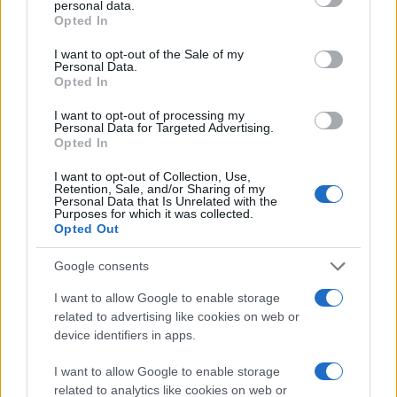
personal data.
grant or deny consent to Google and its third-party tags to
στρατηγικής της εταιρείας.
Opted In
use your data for below specified purposes in below Google
consent section.
Τα νέα προϊόντα θα είναι διαθέσιμα τόσο στην
I want to opt-out of the Sale of my
Personal Data.
ελληνική όσο και στη διεθνή αγορά, καλύπτοντας
Opted In
όλες τις ανάγκες εσωτερικής και εξωτερικής
I want to opt-out of processing my
τοιχοποιίας. Η στρατηγική αυτή κίνηση συμπίπτει με
Personal Data for Targeted Advertising.
Opted In
τα 90 χρόνια ιστορίας της ΚΕΒΕ, αναδεικνύοντας τη
διαχρονική συνέπεια με την οποία η εταιρεία
I want to opt-out of Collection, Use,
Retention, Sale, and/or Sharing of my
συνδυάζει την εμπειρία και τεχνογνωσία με τη
Personal Data that Is Unrelated with the
Purposes for which it was collected.
διαρκή καινοτομία, για να προσφέρει λύσεις που
Opted Out
ανταποκρίνονται στις προκλήσεις του αύριο.
Google consents
Ο
Άγις Κοθάλης
, Πρόεδρος & Διευθύνων Σύμβουλος
I want to allow Google to enable storage
της ΚΕΒΕ, δήλωσε σχετικά:
related to advertising like cookies on web or
device identifiers in apps.
Για εμάς, η μείωση του βάρους των
προϊόντων μας δεν είναι απλώς τεχνική
I want to allow Google to enable storage
βελτίωση, αλλά απόδειξη της δέσμευσής
related to analytics like cookies on web or