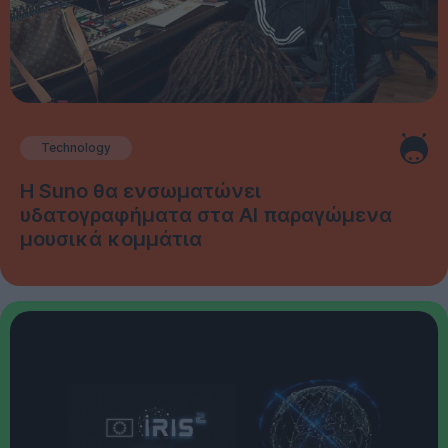
Technology
Η Suno θα ενσωματώνει
υδατογραφήματα στα AI παραγώμενα
μουσικά κομμάτια