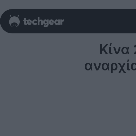
Κίνα 
αναρχία