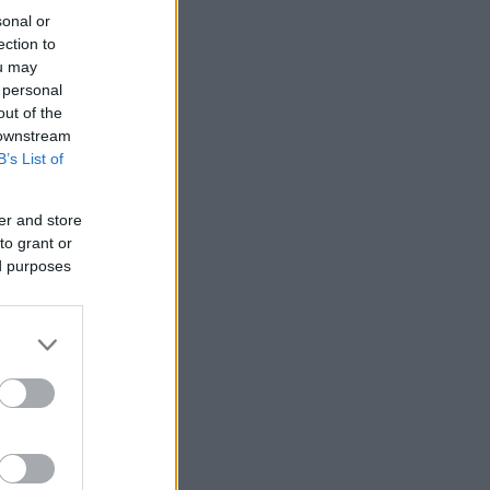
sonal or
ection to
ou may
 personal
out of the
 downstream
B’s List of
er and store
to grant or
ed purposes