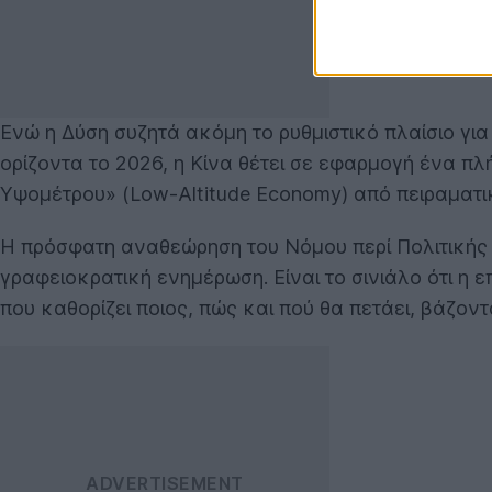
Ενώ η Δύση συζητά ακόμη το ρυθμιστικό πλαίσιο για
ορίζοντα το 2026, η Κίνα θέτει σε εφαρμογή ένα π
Υψομέτρου» (Low-Altitude Economy) από πειραματικ
Η πρόσφατη αναθεώρηση του Νόμου περί Πολιτικής 
γραφειοκρατική ενημέρωση. Είναι το σινιάλο ότι η ε
που καθορίζει ποιος, πώς και πού θα πετάει, βάζον