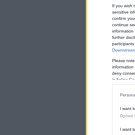
If you wish 
sensitive in
confirm you
continue se
information 
further disc
participants
Downstream 
Please note
information 
deny consent
in below Go
Persona
I want t
Opted 
I want t