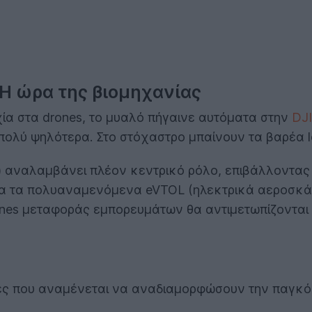
 Η ώρα της βιομηχανίας
χία στα drones, το μυαλό πήγαινε αυτόματα στην
DJI
πολύ ψηλότερα. Στο στόχαστρο μπαίνουν τα βαρέα lo
) αναλαμβάνει πλέον κεντρικό ρόλο, επιβάλλοντας 
α τα πολυαναμενόμενα eVTOL (ηλεκτρικά αεροσκάφ
rones μεταφοράς εμπορευμάτων θα αντιμετωπίζονται 
αγές που αναμένεται να αναδιαμορφώσουν την παγκό