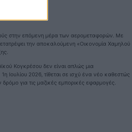
μούς στην επόμενη μέρα των αερομεταφορών. Με
α μετατρέψει την αποκαλούμενη «Οικονομία Χαμηλού
ης.
ϊκού Κογκρέσου δεν είναι απλώς μια
 1η Ιουλίου 2026, τίθεται σε ισχύ ένα νέο καθεστώς
 δρόμο για τις μαζικές εμπορικές εφαρμογές.