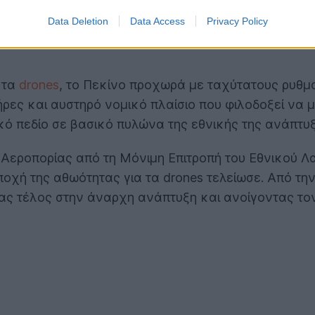
Data Deletion
Data Access
Privacy Policy
 τα
drones
, το Πεκίνο προχωρά με ταχύτατους ρυθ
λήρες και αυστηρό νομικό πλαίσιο που φιλοδοξεί ν
ό πεδίο σε βασικό πυλώνα της εθνικής της ανάπτυξ
Αεροπορίας από τη Μόνιμη Επιτροπή του Εθνικού Λα
ποχή της αθωότητας για τα drones τελείωσε. Από την
τας τέλος στην άναρχη ανάπτυξη και ανοίγοντας τον