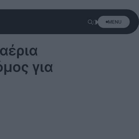
MENU
ναέρια
όμος για