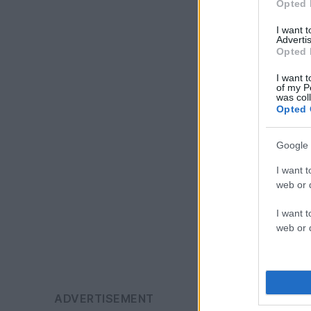
Opted 
I want 
Advertis
Opted 
I want t
of my P
was col
Opted 
Google 
I want t
web or d
I want t
web or d