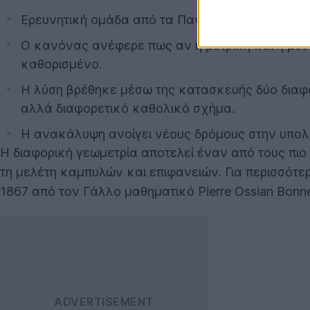
Ερευνητική ομάδα από τα Πανεπιστήμια TUM, TU 
Ο κανόνας ανέφερε πως αν η μετρική και η μέσ
καθορισμένο.
Η λύση βρέθηκε μέσω της κατασκευής δύο διαφο
αλλά διαφορετικό καθολικό σχήμα.
Η ανακάλυψη ανοίγει νέους δρόμους στην υπολογ
Η διαφορική γεωμετρία αποτελεί έναν από τους πι
τη μελέτη καμπυλών και επιφανειών. Για περισσότε
1867 από τον Γάλλο μαθηματικό Pierre Ossian Bonn