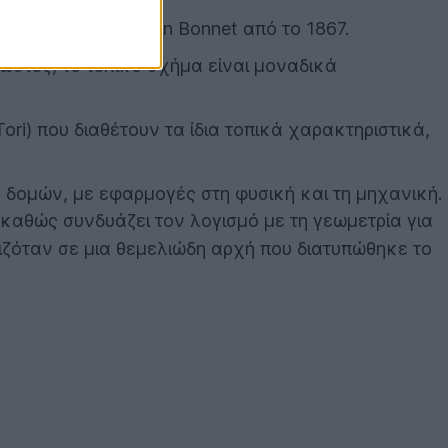
α του Pierre Ossian Bonnet από το 1867.
ωστές, το τελικό σχήμα είναι μοναδικά
i) που διαθέτουν τα ίδια τοπικά χαρακτηριστικά,
 δομών, με εφαρμογές στη φυσική και τη μηχανική.
καθώς συνδυάζει τον λογισμό με τη γεωμετρία για
ιζόταν σε μια θεμελιώδη αρχή που διατυπώθηκε το