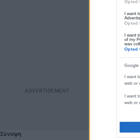
Opted 
I want 
Advertis
Opted 
I want t
of my P
was col
Opted 
Google 
I want t
web or d
I want t
web or d
Σύνοψη