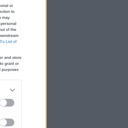
sonal or
ection to
ou may
 personal
out of the
 downstream
B’s List of
er and store
to grant or
ed purposes