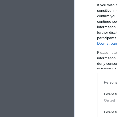
If you wish 
sensitive in
confirm you
continue se
information 
further disc
participants
Downstream 
Please note
information 
deny consent
in below Go
Persona
I want t
Opted 
I want t