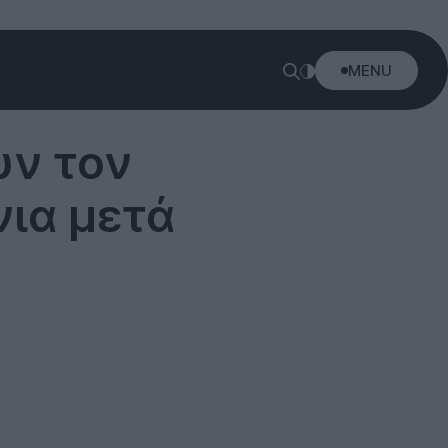
MENU
υν τον
νια μετά