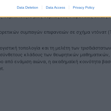
Berlin και NC State διέψευσε τον μαθηματικό κανόν
Data Deletion
Data Access
Privacy Policy
η καμπυλότητα μιας συμπαγούς επιφάνειας είναι γν
ρετικών συμπαγών επιφανειών σε σχήμα ντόνατ (Tor
ιστική τοπολογία και τη μελέτη των τρισδιάστατων
ο σύνθετους κλάδους των θεωρητικών μαθηματικών, 
ρο από ενάμιση αιώνα, η ακαδημαϊκή κοινότητα βασ
et.