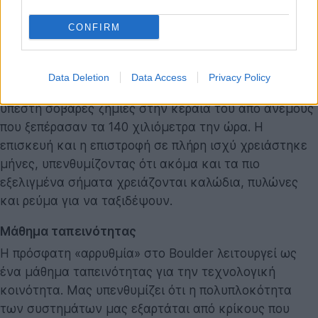
Δεν είναι η πρώτη φορά που το NIST αντιμετωπίζει
CONFIRM
προβλήματα λόγω καιρικών συνθηκών. Μόλις πέρυσι,
ο ιστορικός ραδιοφωνικός σταθμός
WWVB
, ο οποίος
εκπέμπει σήματα συγχρονισμού ώρας σε
Data Deletion
Data Access
Privacy Policy
εκατομμύρια ρολόγια σε όλη τη Βόρεια Αμερική,
υπέστη σοβαρές ζημιές στην κεραία του από ανέμους
που ξεπέρασαν τα 140 χιλιόμετρα την ώρα. Η
επισκευή και η επιστροφή σε πλήρη ισχύ χρειάστηκε
μήνες, υπενθυμίζοντας ότι ακόμα και τα πιο
εξελιγμένα σήματα χρειάζονται καλώδια, πυλώνες
και ρεύμα για να ταξιδέψουν.
Μάθημα ταπεινότητας
Η πρόσφατη «αρρυθμία» στο Boulder λειτουργεί ως
ένα μάθημα ταπεινότητας για την τεχνολογική
κοινότητα. Μας υπενθυμίζει ότι η πολυπλοκότητα
των συστημάτων μας εξαρτάται από κρίκους που