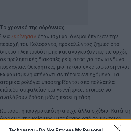
Το χρονικό της αδράνειας
Όλα
ξεκίνησαν
όταν ισχυροί άνεμοι έπληξαν την
περιοχή του Κολοράντο, προκαλώντας ζημιές στο
δίκτυο ηλεκτροδότησης και αναγκάζοντας τις αρχές
σε προληπτικές διακοπές ρεύματος για τον κίνδυνο
πυρκαγιάς. Θεωρητικά, μια τέτοια εγκατάσταση είναι
θωρακισμένη απέναντι σε τέτοια ενδεχόμενα. Τα
ατομικά ρολόγια υποστηρίζονται από πολλαπλά
επίπεδα ασφαλείας και γεννήτριες, έτοιμες να
αναλάβουν δράση μόλις πέσει η τάση.
Ωστόσο, η πραγματικότητα είχε άλλα σχέδια. Κατά τη
διάρκεια της κρίσιμης μετάβασης από το κεντρικό
δίκτυο στην εφεδρική ισχύ, μια βασική γεννήτρια
Techgear.gr -
Do Not Process My Personal