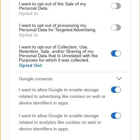
consent section.
I want to opt-out of the Sale of my
πειράματα, τα
4 μικροδευτερόλεπτα είναι μια
Personal Data.
αιωνιότητα
. Είναι η διαφορά μεταξύ ενός συστήματος
Opted In
που λειτουργεί άψογα και ενός δικτύου που αρχίζει
I want to opt-out of processing my
να παράγει σφάλματα.
Personal Data for Targeted Advertising.
Opted In
Το NIST αντέδρασε άμεσα, εκδίδοντας προειδοποίηση
I want to opt-out of Collection, Use,
Retention, Sale, and/or Sharing of my
ότι οι servers του στο Boulder ενδέχεται να παρέχουν
Personal Data that Is Unrelated with the
Purposes for which it was collected.
ανακριβή ώρα και προχωρώντας σε ενέργειες για την
Opted Out
απομόνωσή τους μέχρι την πλήρη αποκατάσταση.
Google consents
Η ευθραυστότητα της υποδομής
I want to allow Google to enable storage
Το περιστατικό αυτό αναδεικνύει μια ανησυχητική
related to advertising like cookies on web or
πτυχή της σύγχρονης τεχνολογίας. Ενώ έχουμε
device identifiers in apps.
καταφέρει να δαμάσουμε τον χρόνο σε επίπεδο
I want to allow Google to enable storage
ατόμου, οι φυσικές υποδομές που φιλοξενούν αυτή τη
related to analytics like cookies on web or
γνώση παραμένουν εκτεθειμένες στα στοιχεία της
device identifiers in apps.
φύσης και στη μηχανική φθορά.