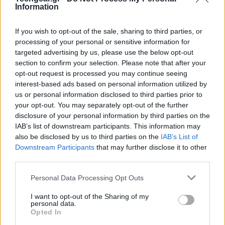
απέτυχε να λειτουργήσει σωστά. Το αποτέλεσμα; Οι
Information
servers που εξυπηρετούν την Υπηρεσία Ώρας
Διαδικτύου (ITS) έχασαν την επαφή τους με την
If you wish to opt-out of the sale, sharing to third parties, or
processing of your personal or sensitive information for
«πηγή της αλήθειας», την ατομική κλίμακα χρόνου.
targeted advertising by us, please use the below opt-out
section to confirm your selection. Please note that after your
Η απόκλιση που μετράει
opt-out request is processed you may continue seeing
Για τον μέσο άνθρωπο, η συνέπεια αυτού του
interest-based ads based on personal information utilized by
τεχνικού σφάλματος είναι αόρατη, ίσως και αστεία.
us or personal information disclosed to third parties prior to
your opt-out. You may separately opt-out of the further
Το σύστημα κατέγραψε μια απόκλιση περίπου
4
disclosure of your personal information by third parties on the
μικροδευτερολέπτων
(4 εκατομμυριοστά του
IAB’s list of downstream participants. This information may
δευτερολέπτου). Σε καθημερινούς όρους, είναι ένα
also be disclosed by us to third parties on the
IAB’s List of
χρονικό διάστημα τόσο μικρό που ο εγκέφαλός μας
Downstream Participants
that may further disclose it to other
third parties.
δεν μπορεί καν να το αντιληφθεί.
Please note that this website/app uses one or more Google
Personal Data Processing Opt Outs
Για τα συστήματα όμως που βασίζονται στο
services and may gather and store information including but
πρωτόκολλο NTP (
Network Time Protocol
) και
not limited to your visit or usage behaviour. You may click to
I want to opt-out of the Sharing of my
personal data.
grant or deny consent to Google and its third-party tags to
απαιτούν απόλυτο συγχρονισμό για τραπεζικές
Opted In
use your data for below specified purposes in below Google
συναλλαγές, τηλεπικοινωνίες και επιστημονικά