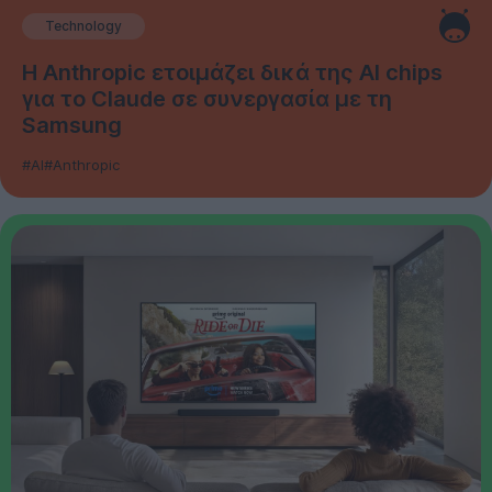
Technology
Η Anthropic ετοιμάζει δικά της AI chips
για το Claude σε συνεργασία με τη
Samsung
#AI
#Anthropic