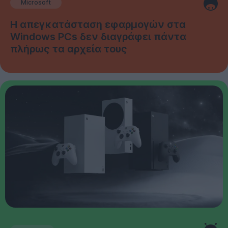
Microsoft
Η απεγκατάσταση εφαρμογών στα
Windows PCs δεν διαγράφει πάντα
πλήρως τα αρχεία τους