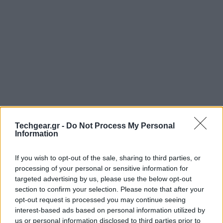
Techgear.gr -
Do Not Process My Personal
Information
If you wish to opt-out of the sale, sharing to third parties, or
Αφού οι ψηφιακοί εγκληματίες ανακαλύψουν μία
processing of your personal or sensitive information for
ευπάθεια, προετοιμάζουν ένα έτοιμο προς χρήση
targeted advertising by us, please use the below opt-out
exploit. Στη συνέχεια, χρησιμοποιούν τη μέθοδο spear-
section to confirm your selection. Please note that after your
phishing ως φορέα «μόλυνσης», θέτοντας σε κίνδυνο
opt-out request is processed you may continue seeing
interest-based ads based on personal information utilized by
τους χρήστες και τις εταιρείες μέσω email με
us or personal information disclosed to third parties prior to