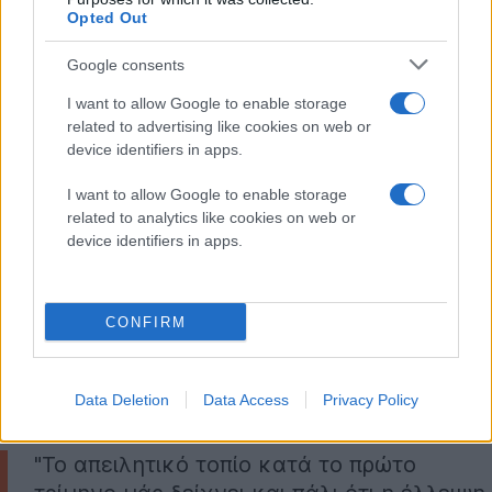
Opted Out
δημοσίευσαν μία λεπτομερή ανάλυση του СVE-2017-
11826, μια κρίσιμη zero-day ευπάθεια που
Google consents
χρησιμοποιείται για την εκκίνηση στοχευμένων
I want to allow Google to enable storage
επιθέσεων σε όλες τις εκδόσεις του Microsoft Office.
related to advertising like cookies on web or
Το exploit για την ευπάθεια αυτή είναι ένα έγγραφο
device identifiers in apps.
RTF που περιέχει ένα έγγραφο DOCX που
εκμεταλλεύεται το СVE-2017-11826 στον αναλυτή του
I want to allow Google to enable storage
related to analytics like cookies on web or
Office Open XML. Τέλος, μόλις πριν από λίγες μέρες
device identifiers in apps.
δημοσιεύθηκαν πληροφορίες σχετικά με zero-day
exploit για τον Internet Explorer (CVE-2018-8174). Αυτή
η ευπάθεια χρησιμοποιήθηκε επίσης και σε
CONFIRM
στοχευμένες επιθέσεις.
Όπως σημειώνει ο
Alexander Liskin
, ειδικός
Data Deletion
Data Access
Privacy Policy
ασφαλείας στην Kaspersky Lab,
"Το απειλητικό τοπίο κατά το πρώτο