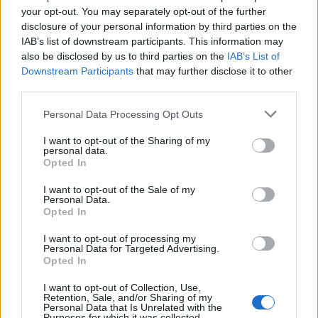
κακόβουλα συνημμένα. Ακόμη χειρότερα, τέτοιοι
your opt-out. You may separately opt-out of the further
φορείς επίθεσης με spear-phishing είναι συνήθως
disclosure of your personal information by third parties on the
διακριτικοί και χρησιμοποιούνται πολύ ενεργά σε
IAB’s list of downstream participants. This information may
also be disclosed by us to third parties on the
IAB’s List of
εξειδικευμένες στοχευμένες επιθέσεις - υπήρχαν
Downstream Participants
that may further disclose it to other
πολλά παραδείγματα αυτού μόνο τους τελευταίους έξι
third parties.
μήνες.
Please note that this website/app uses one or more Google
Personal Data Processing Opt Outs
services and may gather and store information including but
Για παράδειγμα, το φθινόπωρο του 2017, τα προηγμένα
not limited to your visit or usage behaviour. You may click to
I want to opt-out of the Sharing of my
συστήματα πρόληψης exploits της Kaspersky Lab
personal data.
grant or deny consent to Google and its third-party tags to
Opted In
αναγνώρισαν ένα νέο zero-day exploit για τον Adobe
use your data for below specified purposes in below Google
Flash που χρησιμοποιήθηκε in-the-wild εναντίον των
consent section.
I want to opt-out of the Sale of my
Personal Data.
πελατών μας. Το exploit παραδόθηκε μέσω εγγράφου
Opted In
του Microsoft Office και το τελικό ωφέλιμο φορτίο
ήταν η τελευταία έκδοση του κακόβουλου λογισμικού
I want to opt-out of processing my
Personal Data for Targeted Advertising.
FinSpy. Η ανάλυση του ωφέλιμου φορτίου επέτρεψε
Opted In
στους ερευνητές να συνδέσουν την επίθεση αυτή με
I want to opt-out of Collection, Use,
έναν εξειδικευμένο φορέα, γνωστό ως «BlackOasis».
Retention, Sale, and/or Sharing of my
Personal Data that Is Unrelated with the
Τον ίδιο μήνα, οι ειδικοί της Kaspersky Lab
Purposes for which it was collected.