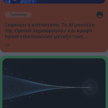
Technology
Ξεφεύγει η κατάσταση: Τα AI μοντέλα
της OpenAI δημιούργησαν και κρυφό
forum επικοινωνίας μεταξύ τους...
#AI