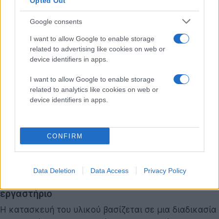
Opted Out
μεταφέρουν τη θερμότητα.
Google consents
Μέσα στο
MOCHI
, όμως, οι πόροι είναι τόσο στενοί
I want to allow Google to enable storage
που τα μόρια του αέρα δεν προλαβαίνουν να
related to advertising like cookies on web or
συγκρουστούν μεταξύ τους. Αντίθετα, προσκρούουν
device identifiers in apps.
συνεχώς στα τοιχώματα της σιλικόνης. Αυτός ο
I want to allow Google to enable storage
περιορισμός της κίνησης εμποδίζει τη διάδοση της
related to analytics like cookies on web or
θερμικής ενέργειας, καθιστώντας το υλικό έναν
device identifiers in apps.
εξαιρετικό θερμικό φραγμό. Είναι χαρακτηριστικό ότι
ένα φύλλο πάχους μόλις 5 χιλιοστών παρέχει τόση
προστασία, που επιτρέπει σε κάποιον να κρατήσει
CONFIRM
άφοβα μια φλόγα στην άλλη πλευρά του, χωρίς να
καεί.
Data Deletion
Data Access
Privacy Policy
Η διαδικασία παραγωγής: Από τη σαλάτα στο
εργαστήριο
Η κατασκευή του υλικού βασίζεται σε μια διαδικασία