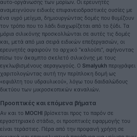
αυτο-οργάνωσης των μορίων. Οι ερευνητές
αναμειγνύουν ειδικές επιφανειοδραστικές ουσίες με
ένα υγρό μείγμα, δημιουργώντας δομές που θυμίζουν
τον τρόπο που το λάδι διαχωρίζεται από το ξύδι. Τα
μόρια σιλικόνης προσκολλώνται σε αυτές τις δομές
και, μετά από μια σειρά ειδικών επεξεργασιών, οι
ερευνητές αφαιρούν το αρχικό "καλούπι", αφήνοντας
πίσω τον άκαμπτο σκελετό σιλικόνης με τους
εγκλωβισμένους αεραγωγούς. Ο
Smalyukh
περιγράφει
χαριτολογώντας αυτή την περίπλοκη δομή ως
«εφιάλτη του υδραυλικού», λόγω του δαιδαλώδους
δικτύου των μικροσκοπικών καναλιών.
Προοπτικές και επόμενα βήματα
Αν και το
MOCHI
βρίσκεται προς το παρόν σε
εργαστηριακό στάδιο, οι προοπτικές εφαρμογής του
είναι τεράστιες. Πέρα από την προφανή χρήση σε
οικιακά και επαγγελματικά παράθυρα για μείωση των