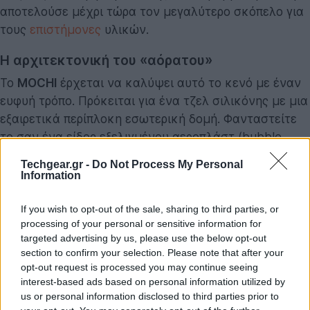
αποτελούσε μέχρι τώρα τον μεγαλύτερο σκόπελο για
τους
επιστήμονες
υλικών.
Η αρχιτεκτονική του «αόρατου»
Το
MOCHI
έρχεται να καλύψει αυτό το κενό με έναν
ευφυή τρόπο. Πρόκειται για ένα τζελ σιλικόνης με μια
εξαιρετικά περίπλοκη εσωτερική δομή. Φανταστείτε
το σαν ένα είδος εξελιγμένου αεροπλάστ (bubble
wrap), σχεδιασμένο όμως όχι για συσκευασία, αλλά
Techgear.gr -
Do Not Process My Personal
για θερμική διαχείριση. Το μυστικό του κρύβεται
Information
στους μικροσκοπικούς θύλακες αέρα που περιέχει, οι
οποίοι είναι παγιδευμένοι μέσα σε πόρους πολύ
If you wish to opt-out of the sale, sharing to third parties, or
processing of your personal or sensitive information for
λεπτότερους από μια ανθρώπινη τρίχα.
targeted advertising by us, please use the below opt-out
section to confirm your selection. Please note that after your
Στην πραγματικότητα, ο αέρας καταλαμβάνει πάνω
opt-out request is processed you may continue seeing
από το 90% του όγκου του υλικού. Αυτό που κάνει το
interest-based ads based on personal information utilized by
MOCHI να ξεχωρίζει από άλλους γνωστούς μονωτές,
us or personal information disclosed to third parties prior to