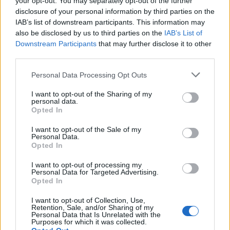
your opt-out. You may separately opt-out of the further
όπως οι αερογέλες (aerogels), είναι η διάταξη αυτών
disclosure of your personal information by third parties on the
των πόρων. Ενώ στις αερογέλες οι πόροι είναι
IAB’s list of downstream participants. This information may
ατάκτως ερριμμένοι, προκαλώντας τη σκέδαση του
also be disclosed by us to third parties on the
IAB’s List of
φωτός και δίνοντας στο υλικό μια θολή όψη (γνωστή
Downstream Participants
that may further disclose it to other
και ως «παγωμένος καπνός»), στο MOCHI η δομή
third parties.
είναι τόσο οργανωμένη που επιτρέπει στο φως να
Please note that this website/app uses one or more Google
Personal Data Processing Opt Outs
περνά ανεμπόδιστα. Το αποτέλεσμα είναι ένα υλικό
services and may gather and store information including but
not limited to your visit or usage behaviour. You may click to
I want to opt-out of the Sharing of my
που αντανακλά μόλις το 0,2% του εισερχόμενου
personal data.
grant or deny consent to Google and its third-party tags to
φωτός, παραμένοντας σχεδόν κρυστάλλινα διαυγές.
Opted In
use your data for below specified purposes in below Google
consent section.
I want to opt-out of the Sale of my
Φυσική σε επίπεδο νανοκλίμακας
Personal Data.
Opted In
Ο μηχανισμός με τον οποίο το
MOCHI
σταματά τη ροή
της θερμότητας είναι ένα μάθημα φυσικής σε
I want to opt-out of processing my
Personal Data for Targeted Advertising.
μικρογραφία. Η θερμότητα στα αέρια μεταδίδεται
Opted In
μέσω των συγκρούσεων μεταξύ των μορίων,
I want to opt-out of Collection, Use,
θυμίζοντας μια αλυσιδωτή αντίδραση σε τραπέζι
Retention, Sale, and/or Sharing of my
μπιλιάρδου. Όταν τα μόρια κινούνται γρηγορότερα
Personal Data that Is Unrelated with the
Purposes for which it was collected.
λόγω ενέργειας, συγκρούονται μεταξύ τους και