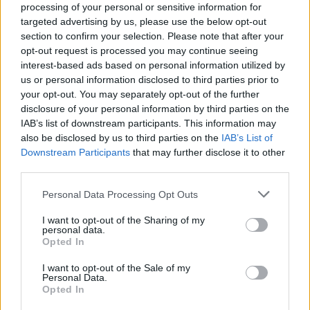
processing of your personal or sensitive information for
targeted advertising by us, please use the below opt-out
section to confirm your selection. Please note that after your
opt-out request is processed you may continue seeing
Surface Laptop 8: Σχεδιασμός, οθόνες και
interest-based ads based on personal information utilized by
ασφάλεια
us or personal information disclosed to third parties prior to
Το
Surface Laptop 8
κυκλοφορεί σε δύο διαστάσεις:
your opt-out. You may separately opt-out of the further
disclosure of your personal information by third parties on the
13,8 ιντσών και 15 ιντσών. Η αισθητική παραμένει
IAB’s list of downstream participants. This information may
πιστή στις μινιμαλιστικές γραμμές αλουμινίου των
also be disclosed by us to third parties on the
IAB’s List of
προκατόχων του, διατηρώντας το κομψό και
Downstream Participants
that may further disclose it to other
ανθεκτικό σασί. Η μεγάλη αλλαγή, ωστόσο,
third parties.
εντοπίζεται στα πάνελ των οθονών PixelSense Flow.
Please note that this website/app uses one or more Google
Personal Data Processing Opt Outs
services and may gather and store information including but
Η Microsoft ενσωμάτωσε μια νέα
τεχνολογία
not limited to your visit or usage behaviour. You may click to
I want to opt-out of the Sharing of my
personal data.
hardware ιδιωτικότητας
(
privacy screen
) στο
grant or deny consent to Google and its third-party tags to
Opted In
use your data for below specified purposes in below Google
μοντέλο των 13,8 ιντσών, η οποία ενεργοποιείται
consent section.
I want to opt-out of the Sale of my
κατά βούληση. Όταν ο χρήστης εργάζεται σε δημόσιο
Personal Data.
χώρο, πτήσεις ή καφέ, η λειτουργία αυτή περιορίζει
Opted In
δραστικά τις γωνίες θέασης, καθιστώντας την οθόνη