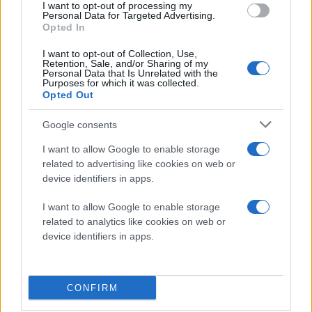
I want to opt-out of processing my
σκοτεινή για όποιον προσπαθεί να κοιτάξει από τα
Personal Data for Targeted Advertising.
Opted In
πλάγια. Επιπλέον, όλες οι οθόνες διαθέτουν πλέον
ειδική αντι-ανακλαστική επίστρωση και ρυθμό
I want to opt-out of Collection, Use,
Retention, Sale, and/or Sharing of my
ανανέωσης έως 120Hz. Αν και οι εκδόσεις που
Personal Data that Is Unrelated with the
Purposes for which it was collected.
ανακοινώθηκαν βασίζονται σε τεχνολογία LCD, οι
Opted Out
πληροφορίες κάνουν λόγο για ενσωμάτωση OLED
πάνελ στις καταναλωτικές εκδόσεις που θα
Google consents
ακολουθήσουν τους επόμενους μήνες.
I want to allow Google to enable storage
related to advertising like cookies on web or
Αξιοσημείωτη είναι και η αλλαγή στο trackpad, το
device identifiers in apps.
οποίο πλέον υιοθετεί τεχνολογία απτικής ανάδρασης,
I want to allow Google to enable storage
προσφέροντας απόλυτη ακρίβεια και
related to analytics like cookies on web or
παραμετροποίηση της πίεσης μέσω των ρυθμίσεων
device identifiers in apps.
των Windows 11.
CONFIRM