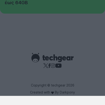
έως 64GB
Copyright © techgear 2026
Created with
By Darkpony