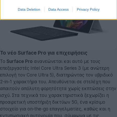
Data Deletion
Data Access
Privacy Policy
Το νέο Surface Pro για επιχειρήσεις
Το
Surface Pro
ανανεώνεται και αυτό με τους
επεξεργαστές Intel Core Ultra Series 3 (με ανώτερη
επιλογή τον Core Ultra 5), διατηρώντας τον υβριδικό
2-in-1 χαρακτήρα του. Απευθύνεται σε στελέχη που
απαιτούν απόλυτη φορητότητα χωρίς εκπτώσεις στην
ισχύ. Στα τεχνικά του χαρακτηριστικά ξεχωρίζει η
προαιρετική υποστήριξη δικτύων 5G, ένα κρίσιμο
στοιχείο για on-the-go επαγγελματίες, καθώς και η
εντυπωσιακή αυτονομία που, σύμφωνα με τις