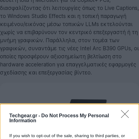
διασφαλίζοντας ότι λειτουργίες όπως το Live Captions,
το Windows Studio Effects και η τοπική παραγωγή
κειμένου/εικόνας μέσω τοπικών LLMs εκτελούνται
χωρίς να επιβαρύνουν τον κεντρικό επεξεργαστή ή τη
μνήμη γραφικών. Παράλληλα, στον τομέα των
γραφικών, συναντάμε τις νέες Intel Arc B390 GPUs, οι
οποίες προσφέρουν αξιοσημείωτη βελτίωση στο
hardware acceleration για επαγγελματικές εφαρμογές
σχεδίασης και επεξεργασίας βίντεο.
Techgear.gr -
Do Not Process My Personal
Information
If you wish to opt-out of the sale, sharing to third parties, or