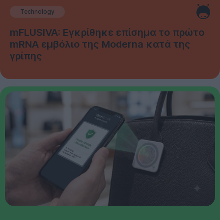
Technology
mFLUSIVA: Εγκρίθηκε επίσημα το πρώτο
mRNA εμβόλιο της Moderna κατά της
γρίπης