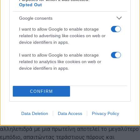
Επίπεδο Ακρίβειας:
Ενεργειακή αντιστοίχιση
Opted Out
ακρίβειας Coupled-Cluster (CCSD), σημειώνοντας
210 φορές βελτίωση από τα προηγούμενα μοντέλα.
Google consents
Ο ρόλος της τρυψίνης και η επιτάχυνση στην
I want to allow Google to enable storage
ανακάλυψη φαρμάκων
related to advertising like cookies on web or
Η επιλογή της τρυψίνης, ενός ενζύμου κρίσιμου για
device identifiers in apps.
την πέψη, ως μοντέλου δοκιμής, αποδεικνύει την
I want to allow Google to enable storage
ικανότητα του συστήματος να αναλύει
related to analytics like cookies on web or
αλληλεπιδράσεις πρωτεΐνης-συνδέτη. Μετρώντας με
device identifiers in apps.
ακρίβεια τις ενέργειες των τμημάτων, οι ερευνητές
προβλέπουν πλέον ψηφιακά πώς θα δεσμευτεί ένα
υποψήφιο φάρμακο στην πρωτεΐνη-στόχο,
CONFIRM
μειώνοντας τον χρόνο των εργαστηριακών δοκιμών.
Στη βιομηχανία της φαρμακολογίας, η διαδικασία
Data Deletion
Data Access
Privacy Policy
κατανόησης του πώς ένα υποψήφιο φάρμακο
αλληλεπιδρά με μια πρωτεΐνη αποτελεί το μεγαλύτερο
εμπόδιο, απαιτώντας τεράστιους πόρους και