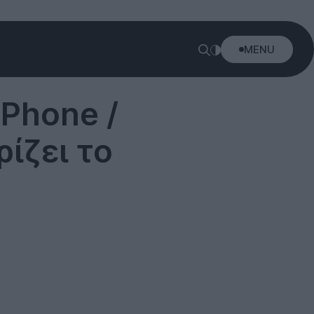
MENU
iPhone /
ίζει το