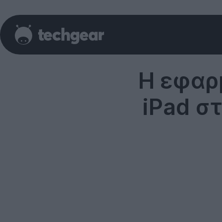
Η εφαρμ
iPad σ