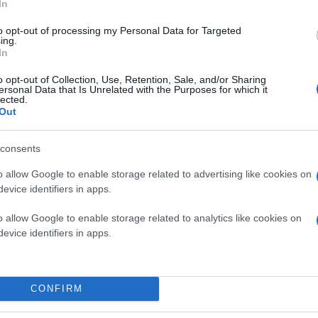
In
to opt-out of processing my Personal Data for Targeted
ing.
In
o opt-out of Collection, Use, Retention, Sale, and/or Sharing
ersonal Data that Is Unrelated with the Purposes for which it
lected.
Out
consents
o allow Google to enable storage related to advertising like cookies on
evice identifiers in apps.
o allow Google to enable storage related to analytics like cookies on
evice identifiers in apps.
 να υποστηρίζει το AirPlay…. μετά από 6 χρόνια απρ
CONFIRM