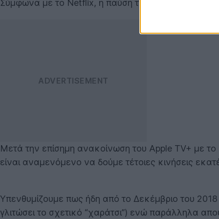
Σύμφωνα με το Netflix, η παύση της υποστήριξης της 
Μετά την επίσημη ανακοίνωση του Apple TV+ με το ο
είναι αναμενόμενο να δούμε τέτοιες κινήσεις εκατ
Υπενθυμίζουμε πως ήδη από το Δεκέμβριο του 2018 
γλιτώσει το σχετικό “χαράτσι”) ενώ παράλληλα απουσ