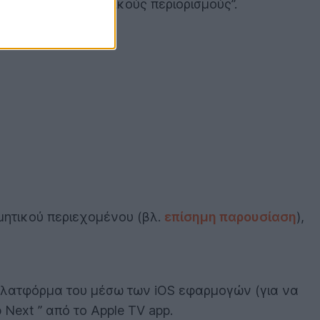
 οφείλεται σε “τεχνικούς περιορισμούς”.
ομητικού περιεχομένου (βλ.
επίσημη παρουσίαση
),
λατφόρμα του μέσω των iOS εφαρμογών (για να
 Next ” από το Apple TV app.