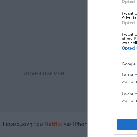
Opted 
I want 
Advertis
Opted 
I want t
of my P
was col
Opted 
Google 
I want t
web or d
I want t
web or d
Η εφαρμογή του
Netflix
για iPhone / iPad σταμάτησε