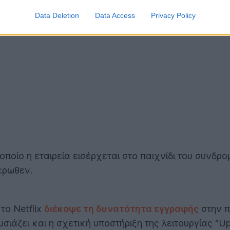
λειτουργίας AirPlay στα iPhone, iPad και iPod touch
Data Deletion
Data Access
Privacy Policy
ποίο η εταιρεία εισέρχεται στο παιχνίδι του συνδρ
έρωθεν.
το Netflix
διέκοψε τη δυνατότητα εγγραφής
στην π
ιάζει και η σχετική υποστήριξη της λειτουργίας “Up