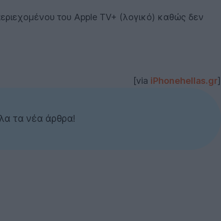
 περιεχομένου του Apple TV+ (λογικό) καθώς δεν
[via
iPhonehellas.gr
]
λα τα νέα άρθρα!