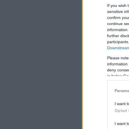
If you wish 
sensitive in
confirm you
continue se
information 
further disc
participants
Downstream 
Please note
information 
deny consent
in below Go
Persona
I want t
Opted 
I want t