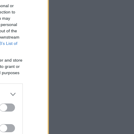
sonal or
ection to
ou may
 personal
out of the
 downstream
B’s List of
er and store
to grant or
ed purposes