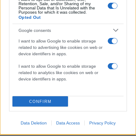
6 μέσα σε μια ειδικά τροποποιημένη αεροσήραγγα.
Retention, Sale, and/or Sharing of my
Personal Data that Is Unrelated with the
Εκεί, οι ερευνητές εισήγαγαν αέριο κρυπτόν στο
Purposes for which it was collected.
ρεύμα αέρα, το οποίο στη συνέχεια ιονίστηκε μέσω
Opted Out
laser. Το αποτέλεσμα ήταν μια φωτεινή γραμμή από
Google consents
άτομα που «παραμορφώνονταν» καθώς κινούνταν
μέσα στη ροή, επιτρέποντας την παρατήρηση της
I want to allow Google to enable storage
related to advertising like cookies on web or
δομής της τύρβης με πρωτοφανή λεπτομέρεια.
device identifiers in apps.
Ειδικές κάμερες υψηλής ευκρίνειας κατέγραψαν τις
I want to allow Google to enable storage
ελάχιστες κινήσεις του αερίου, επιτρέποντας στους
related to analytics like cookies on web or
ερευνητές να χαρτογραφήσουν τις μεταβολές στην
device identifiers in apps.
πυκνότητα και στη ροή του αέρα. Το αποτέλεσμα; Οι
δίνες και τα μοτίβα της τύρβης που εμφανίστηκαν
CONFIRM
στα Mach 6 ήταν σχεδόν ταυτόσημα με αυτά των
ροών σε χαμηλότερες ταχύτητες,
μια εντυπωσιακή
επιβεβαίωση της υπόθεσης του Morkovin
.
Data Deletion
Data Access
Privacy Policy
Η επιβεβαίωση αυτή δεν σημαίνει ότι έχουμε λύσει