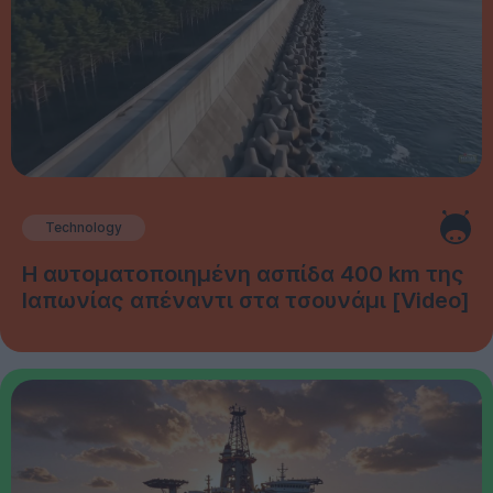
Technology
Η αυτοματοποιημένη ασπίδα 400 km της
Ιαπωνίας απέναντι στα τσουνάμι [Video]