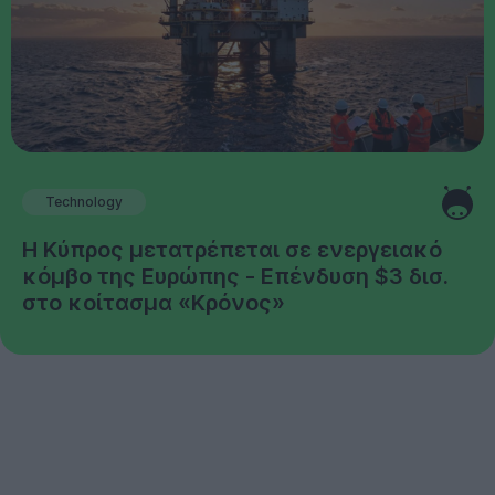
Technology
Η Κύπρος μετατρέπεται σε ενεργειακό
κόμβο της Ευρώπης - Επένδυση $3 δισ.
στο κοίτασμα «Κρόνος»