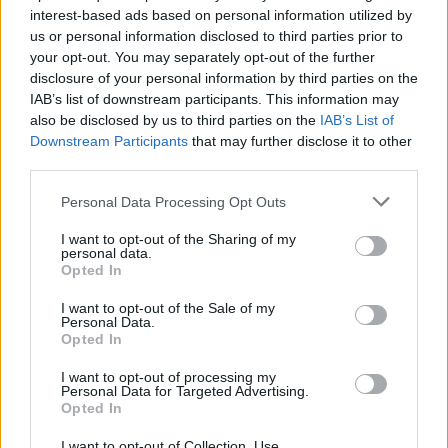
interest-based ads based on personal information utilized by
υπερηχητικές ταχύτητες, η βασική δομή της τύρβης
us or personal information disclosed to third parties prior to
(της χαοτικής ροής του αέρα γύρω από το
your opt-out. You may separately opt-out of the further
αεροσκάφος) δεν αλλάζει δραματικά. Με άλλα λόγια,
disclosure of your personal information by third parties on the
το χάος παραμένει ίδιο, απλώς πιο έντονο
.
IAB’s list of downstream participants. This information may
also be disclosed by us to third parties on the
IAB’s List of
Downstream Participants
that may further disclose it to other
Αν η θεωρία ήταν αληθινή, αυτό θα σήμαινε ότι οι
third parties.
μηχανικοί δεν χρειάζεται να εφεύρουν εξ ολοκλήρου
νέα μοντέλα για να σχεδιάσουν υπερηχητικά
Please note that this website/app uses one or more Google
Personal Data Processing Opt Outs
services and may gather and store information including but
οχήματα, αλλά θα μπορούσαν να βασιστούν σε όσα
not limited to your visit or usage behaviour. You may click to
I want to opt-out of the Sharing of my
ήδη γνωρίζουν από τα υποηχητικά και υπερηχητικά
personal data.
grant or deny consent to Google and its third-party tags to
Opted In
αεροσκάφη. Παρ’ όλα αυτά, για δεκαετίες δεν
use your data for below specified purposes in below Google
υπήρχαν τα κατάλληλα εργαλεία για να αποδειχθεί
consent section.
I want to opt-out of the Sale of my
Personal Data.
αυτή η υπόθεση πειραματικά.
Opted In
Η ομάδα του
Partiale
πέρασε σχεδόν έντεκα χρόνια
I want to opt-out of processing my
Personal Data for Targeted Advertising.
κατασκευάζοντας μια μοναδική πειραματική διάταξη
Opted In
για να μελετήσει τη ροή του αέρα σε ταχύτητες Mach
I want to opt-out of Collection, Use,