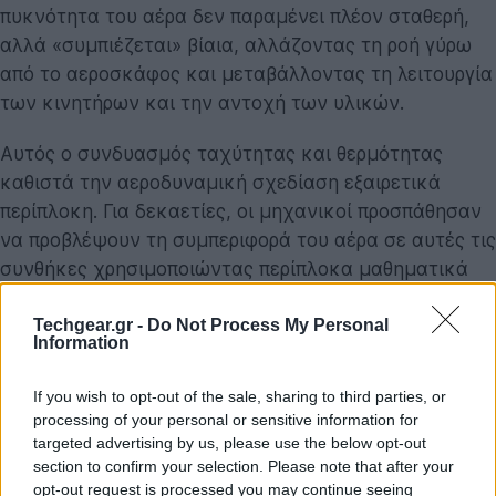
πυκνότητα του αέρα δεν παραμένει πλέον σταθερή,
αλλά «συμπιέζεται» βίαια, αλλάζοντας τη ροή γύρω
από το αεροσκάφος και μεταβάλλοντας τη λειτουργία
των κινητήρων και την αντοχή των υλικών.
Αυτός ο συνδυασμός ταχύτητας και θερμότητας
καθιστά την αεροδυναμική σχεδίαση εξαιρετικά
περίπλοκη. Για δεκαετίες, οι μηχανικοί προσπάθησαν
να προβλέψουν τη συμπεριφορά του αέρα σε αυτές τις
συνθήκες χρησιμοποιώντας περίπλοκα μαθηματικά
μοντέλα και προσομοιώσεις. Όμως τα δεδομένα ήταν
περιορισμένα και κανείς δεν είχε καταφέρει να
Techgear.gr -
Do Not Process My Personal
Information
παρατηρήσει με ακρίβεια το πώς «σπάει» η ροή σε
τέτοια επίπεδα ταχύτητας.
If you wish to opt-out of the sale, sharing to third parties, or
processing of your personal or sensitive information for
Από τη δεκαετία του 1950,
η υπόθεση του Morkovin
targeted advertising by us, please use the below opt-out
υποστήριζε ότι, παρά τη συμπιεστότητα του αέρα και
section to confirm your selection. Please note that after your
opt-out request is processed you may continue seeing
τις διαφορές πίεσης και θερμοκρασίας στις