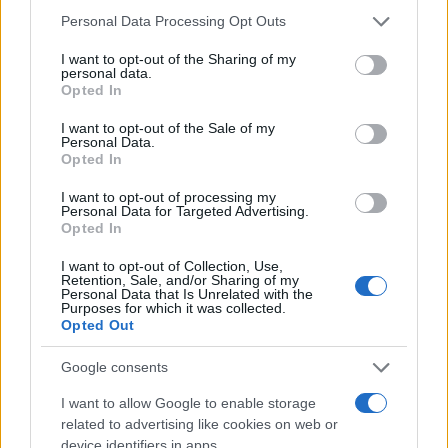
Please note that this website/app uses one or more Google
Personal Data Processing Opt Outs
services and may gather and store information including but
Πώς λειτουργεί η νέα μέθοδος
not limited to your visit or usage behaviour. You may click to
I want to opt-out of the Sharing of my
Η
τεχνολογία LALI-TOF MS
παρακάμπτει εντελώς την
personal data.
grant or deny consent to Google and its third-party tags to
Opted In
ανάγκη για χημική προετοιμασία. Το όργανο στοχεύει
use your data for below specified purposes in below Google
consent section.
το ύποπτο υλικό με μια δέσμη laser, αφαιρώντας
I want to opt-out of the Sale of my
Personal Data.
μικροσκοπικά σωματίδια. Στη συνέχεια, ένα δεύτερο
Opted In
laser ιονίζει αυτά τα σωματίδια, επιτρέποντας στο
I want to opt-out of processing my
φασματομέτρο να «διαβάσει» την ακριβή στοιχειακή
Personal Data for Targeted Advertising.
και ισοτοπική τους σύσταση.
Opted In
I want to opt-out of Collection, Use,
Αυτό το «χημικό αποτύπωμα» είναι κρίσιμο. Κάθε
Retention, Sale, and/or Sharing of my
Personal Data that Is Unrelated with the
παρτίδα πυρηνικού υλικού, είτε πρόκειται για ουράνιο
Purposes for which it was collected.
Opted Out
είτε για πλουτώνιο, φέρει μοναδικά χαρακτηριστικά
που προδίδουν την ιστορία της: από ποιο ορυχείο
Google consents
εξορύχθηκε, σε ποιον αντιδραστήρα εμπλουτίστηκε
I want to allow Google to enable storage
και πότε κατασκευάστηκε. Η δυνατότητα να
related to advertising like cookies on web or
διαβαστούν αυτά τα στοιχεία μέσα σε λίγα λεπτά
device identifiers in apps.