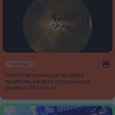
Technology
PUNCH: Νέο σύστημα της NASA
προβλέπει ηλιακές καταιγίδες με
ακρίβεια 30 λεπτών