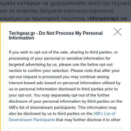
ομάδα κατάφερε να χρησιμοποιήσει αυτή την τεχνική
για να αναλύσει δείγματα εικονικού πυρηνικού
καυσίμου με πρωτοφανή ταχύτητα. «
Μπορέσαμε να
ταυτοποιήσουμε τη σύνθεση του δείγματος σε
Techgear.gr -
Do Not Process My Personal
λιγότερο από μισή ώρα
»,
ανέφερε χαρακτηριστικά
,
Information
τονίζοντας πως η ανάλυση ήταν «εκπληκτικά
περιεκτική», εντοπίζοντας ακόμη και υλικά που οι
If you wish to opt-out of the sale, sharing to third parties, or
ερευνητές δεν γνώριζαν ότι υπήρχαν στο δείγμα.
processing of your personal or sensitive information for
targeted advertising by us, please use the below opt-out
Για να γίνει αντιληπτό το μέγεθος της διαφοράς, αρκεί
section to confirm your selection. Please note that after your
opt-out request is processed you may continue seeing
να συγκρίνουμε τη νέα μέθοδο με τις παραδοσιακές
interest-based ads based on personal information utilized by
πρακτικές. Μέχρι τώρα, η ανάλυση τέτοιων υλικών
us or personal information disclosed to third parties prior to
απαιτούσε τη διάλυσή τους σε ισχυρά οξέα. Αυτό όχι
your opt-out. You may separately opt-out of the further
μόνο χρειαζόταν εξειδικευμένες εγκαταστάσεις για
disclosure of your personal information by third parties on the
IAB’s list of downstream participants. This information may
την προστασία από την ακτινοβολία, αλλά παρήγαγε
also be disclosed by us to third parties on the
IAB’s List of
και επικίνδυνα χημικά απόβλητα, ενώ τα
Downstream Participants
that may further disclose it to other
αποτελέσματα μπορεί να έκαναν εβδομάδες να
third parties.
βγουν.