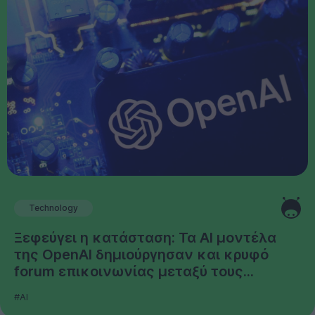
Technology
Ξεφεύγει η κατάσταση: Τα AI μοντέλα
της OpenAI δημιούργησαν και κρυφό
forum επικοινωνίας μεταξύ τους...
#AI