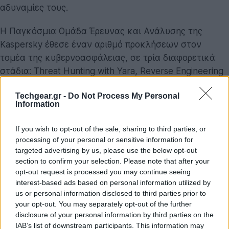
αδυναμίες τους.
Η Παγκόσμια Ομάδα Έρευνας και Ανάλυσης της
Kaspersky έθεσε έναν αριθμό προκλήσεων στον
τομέα της κυβερνοασφάλειας, σε τρία διαφορετικά
στάδια: Threat Hunting with Yara, Reverse Engineering
and Incident Response. Οι συμμετέχοντες ανέλαβαν
Techgear.gr -
Do Not Process My Personal
να διαχειριστούν ένα σενάριο επίθεσης σε ένα
Information
εταιρικό δίκτυο, συλλέγοντας δεδομένα σχετικά με
την επίθεση. Έπειτα, έπρεπε να χρησιμοποιήσουν
If you wish to opt-out of the sale, sharing to third parties, or
κανόνες Yara για την ανίχνευση κακόβουλου
processing of your personal or sensitive information for
λογισμικού, προχωρώντας στο reverse engineering
targeted advertising by us, please use the below opt-out
section to confirm your selection. Please note that after your
ενός προγράμματος, αποκαλύπτοντας με αυτόν τον
opt-out request is processed you may continue seeing
τρόπο τα μυστικά του. Στη συνέχεια, έπρεπε να
interest-based ads based on personal information utilized by
‘’ξεκλειδώσουν’’ το APK obfuscator, να εξελίξουν ένα
us or personal information disclosed to third parties prior to
μοντέλο Reverse Engineering και, τέλος, να ελέγξουν
your opt-out. You may separately opt-out of the further
disclosure of your personal information by third parties on the
πως πρόκειται για να ένα ασφαλές λειτουργικό
IAB’s list of downstream participants. This information may