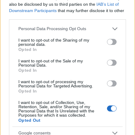
σύστημα.
also be disclosed by us to third parties on the
IAB’s List of
Downstream Participants
that may further disclose it to other
Μόνο 18 συμμετέχοντες κατάφεραν να
third parties.
ανταπεξέλθουν σε όλες τις προκλήσεις. Τα καλύτερα
Please note that this website/app uses one or more Google
Personal Data Processing Opt Outs
αποτελέσματα παρουσίασαν οι συμμετέχοντες από
services and may gather and store information including but
την Τσεχία και τη Νότια Κορέα.
not limited to your visit or usage behaviour. You may click to
I want to opt-out of the Sharing of my
personal data.
grant or deny consent to Google and its third-party tags to
Opted In
Σύμφωνα με τα στατιστικά στοιχεία του
use your data for below specified purposes in below Google
consent section.
διαγωνισμού, οι μεγαλύτερες προκλήσεις για τους
I want to opt-out of the Sale of my
Personal Data.
συμμετέχοντες σχετίζονταν με το reverse
Opted In
engineering, καθώς αυτό απαιτεί ειδικές γνώσεις
I want to opt-out of processing my
προγραμματισμού, εξοικείωση με αρχιτεκτονικές
Personal Data for Targeted Advertising.
τύπου x86 και ARM και πρακτικές δεξιότητες κατά
Opted In
την ενασχόληση με disassemblers (π.χ. IDA Pro,
I want to opt-out of Collection, Use,
Ghidra) και debuggers (π.χ. x64dbg/WinDBG/OllyDbg).
Retention, Sale, and/or Sharing of my
Personal Data that Is Unrelated with the
Purposes for which it was collected.
Opted Out
Οι συμμετέχοντες που έλυναν ταχύτερα τις εργασίες
σχετίζονταν με το Yara, ένα από τα πιο γνωστά και
Google consents