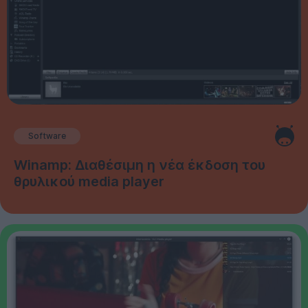
Software
Winamp: Διαθέσιμη η νέα έκδοση του
θρυλικού media player