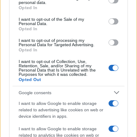
personal data.
grant or deny consent to Google and its third-party tags to
Opted In
use your data for below specified purposes in below Google
consent section.
I want to opt-out of the Sale of my
Personal Data.
Opted In
I want to opt-out of processing my
Personal Data for Targeted Advertising.
Opted In
Ο
Rotel RCX-1500
περιλαμβάνει μετατροπέα
I want to opt-out of Collection, Use,
ψηφιακό/αναλογικό
Wolfson 24-bit 192kHz
για
Retention, Sale, and/or Sharing of my
Personal Data that Is Unrelated with the
αποκωδικοποίηση των αρχείων ήχου, καθώς
Purposes for which it was collected.
υποστηρίζει τα πιο δημοφιλή audio formats,
Opted Out
ενσωματωμένο CD player
, δέκτη ραδιοφώνου
Google consents
FM/DAB,
802.11 b/g WiFi
για απευθείας αναπαραγωγή
ραδιοφωνικών σταθμών μέσω Ίντερνετ
, θύρα
I want to allow Google to enable storage
related to advertising like cookies on web or
Ethernet και έχει ισχύ 100W/ κανάλι.
device identifiers in apps.
Περισσότερες πληροφορίες μπορείτε να δείτε στον
I want to allow Google to enable storage
παρακάτω σύνδεσμο, ενώ μέχρι στιγμής η εταιρία δεν
related to analytics like cookies on web or