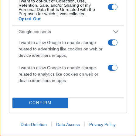
I want to opt-out of Collection, Use,
να καταλήξουν στο συμπέρασμα ότι μόλις έρχονταν
Retention, Sale, and/or Sharing of my
Personal Data that Is Unrelated with the
σε επαφή με τον ιό HIV ήταν σε θέση να
Purposes for which it was collected.
Opted Out
αδρανοποιούν πλήρως τη μολυσματικότητά του.
Google consents
Ο άργυρος είναι γνωστός για την αντιβακτηριακή του
δράση, η μετατροπή του οποίου σε νανοσωματίδια
I want to allow Google to enable storage
related to advertising like cookies on web or
την καθιστά ακόμα πιο αποτελεσματική. Επιπλέον, το
device identifiers in apps.
μικροσκοπικό μέγεθος των νανοσωματιδιών τους
επιτρέπει να εμποτίζονται στα προφυλακτικά
I want to allow Google to enable storage
πολυουρεθάνης χωρίς να αλλάζουν το μέγεθος και το
related to analytics like cookies on web or
device identifiers in apps.
σχήμα τους.
Οι ερευνητές παραδέχονται ότι δεν έχουν κατανοήσει
πλήρως πώς τα νανοσωματίδια του αργύρου
CONFIRM
εξουδετερώνουν πλήρως τον HIV και τους άλλους
ιούς, ανυπομονούν όμως να δουν την ανακάλυψη
Data Deletion
Data Access
Privacy Policy
τους να αξιοποιείται εμπορικά.