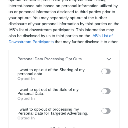
interest-based ads based on personal information utilized by
us or personal information disclosed to third parties prior to
your opt-out. You may separately opt-out of the further
disclosure of your personal information by third parties on the
IAB’s list of downstream participants. This information may
also be disclosed by us to third parties on the
IAB’s List of
Downstream Participants
that may further disclose it to other
third parties.
Please note that this website/app uses one or more Google
Personal Data Processing Opt Outs
services and may gather and store information including but
not limited to your visit or usage behaviour. You may click to
I want to opt-out of the Sharing of my
personal data.
Σύμφωνα με τους ερευνητές, παρόλο που το
grant or deny consent to Google and its third-party tags to
Opted In
προφυλακτικό είναι μια από τις αφαλέστερες
use your data for below specified purposes in below Google
consent section.
μεθόδους προστασίας και αντισύλληψης, υπάρχει
I want to opt-out of the Sale of my
Personal Data.
πάντα ένα ποσοστό αποτυχίας της τάξης του 15%.
Opted In
I want to opt-out of processing my
Αφού βύθισαν τα προφυλακτικά σε διάλυμμα που
Personal Data for Targeted Advertising.
περιείχε μικροσκοπικά νανοσωματίδια αργύρου, οι
Opted In
επιστήμονες διεξήγαγαν μια σειρά από πειράματα για