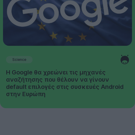
Science
Η Google θα χρεώνει τις μηχανές
αναζήτησης που θέλουν να γίνουν
default επιλογές στις συσκευές Android
στην Ευρώπη