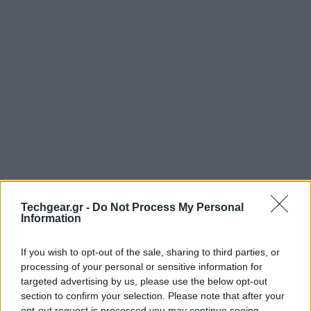
Techgear.gr -
Do Not Process My Personal
Ομάδα ερευνητών του Πανεπιστημίου Manitoba στον
Information
Καναδά ανακοίνωσε ότι χάρη σε μια νέα επικάλυψη
από νανοσωματίδια αργύρου, τα προφυλακτικά
If you wish to opt-out of the sale, sharing to third parties, or
processing of your personal or sensitive information for
μπορούν να εξασφαλίσουν 100% προστασία ενάντια
targeted advertising by us, please use the below opt-out
στον ιό HIV και τα λοιπά αφροδίσια νοσήματα.
section to confirm your selection. Please note that after your
opt-out request is processed you may continue seeing