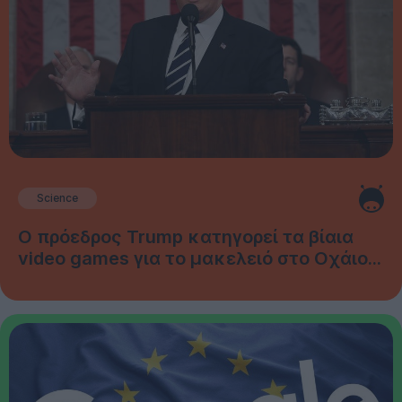
Science
Ο πρόεδρος Trump κατηγορεί τα βίαια
video games για το μακελειό στο Οχάιο...