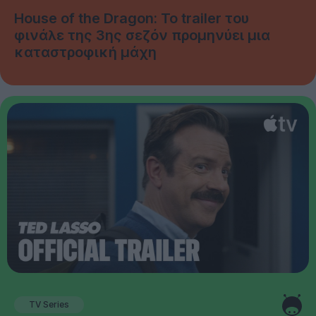
House of the Dragon: Το trailer του
φινάλε της 3ης σεζόν προμηνύει μια
καταστροφική μάχη
TV Series