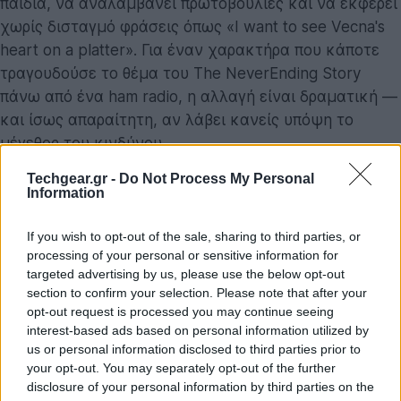
παιδιά, να αναλαμβάνει πρωτοβουλίες και να εκφέρει
χωρίς δισταγμό φράσεις όπως «I want to see Vecna's
heart on a platter». Για έναν χαρακτήρα που κάποτε
τραγουδούσε το θέμα του The NeverEnding Story
πάνω από ένα ham radio, η αλλαγή είναι δραματική —
και ίσως απαραίτητη, αν λάβει κανείς υπόψη το
μέγεθος του κινδύνου.
Techgear.gr -
Do Not Process My Personal
Η ενηλικίωση της παρέας γίνεται ακόμη πιο έντονη
Information
από την απουσία των ενηλίκων. Ο Hopper
εμφανίζεται σε ελάχιστα πλάνα με την Eleven στο
If you wish to opt-out of the sale, sharing to third parties, or
processing of your personal or sensitive information for
πλευρό του, η Joyce δεν υπάρχει πουθενά στο trailer,
targeted advertising by us, please use the below opt-out
ενώ ο Murray Bauman μοιάζει περισσότερο με
section to confirm your selection. Please note that after your
συνοδευτικό comic relief παρά με κάποιον που θα
opt-out request is processed you may continue seeing
βάλει τάξη στην κατάσταση. Αν οι προηγούμενες
interest-based ads based on personal information utilized by
us or personal information disclosed to third parties prior to
σεζόν ισορροπούσαν μεταξύ εφηβικής περιπέτειας και
your opt-out. You may separately opt-out of the further
ενήλικης καθοδήγησης, εδώ είναι ξεκάθαρο ότι το
disclosure of your personal information by third parties on the
βάρος πέφτει πλέον αποκλειστικά στους νεαρούς