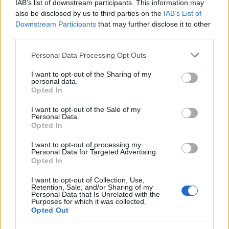
IAB’s list of downstream participants. This information may
πρωταγωνιστές.
also be disclosed by us to third parties on the
IAB’s List of
Downstream Participants
that may further disclose it to other
third parties.
Το trailer έκανε πρεμιέρα στο One Last Bike Ride, μια
ιδιότυπη εκδήλωση του Netflix που μετέτρεψε τη
Please note that this website/app uses one or more Google
Personal Data Processing Opt Outs
services and may gather and store information including but
Melrose Ave. του Λος Άντζελες σε πεζόδρομο για
not limited to your visit or usage behaviour. You may click to
I want to opt-out of the Sharing of my
λίγες ώρες. Η διοργάνωση είχε παιχνίδια,
personal data.
grant or deny consent to Google and its third-party tags to
Opted In
διαγωνισμούς και ζωντανή μουσική, όμως η
use your data for below specified purposes in below Google
κορύφωση ήταν φυσικά η προβολή του trailer στη
consent section.
I want to opt-out of the Sale of my
Personal Data.
μεγάλη σκηνή. Ένα αντίο με γιορτινή διάθεση σε μια
Opted In
σειρά που ταυτίστηκε με την pop culture της
τελευταίας δεκαετίας.
I want to opt-out of processing my
Personal Data for Targeted Advertising.
Opted In
Η τελική σεζόν του Stranger Things κουβαλά βάρος —
I want to opt-out of Collection, Use,
όχι μόνο γιατί πρέπει να κλείσει ιστορίες που
Retention, Sale, and/or Sharing of my
Personal Data that Is Unrelated with the
χτίστηκαν επί χρόνια, αλλά και γιατί αποτελεί ένα
Purposes for which it was collected.
Opted Out
από τα πιο χαρακτηριστικά παραδείγματα
τηλεοπτικού φαινομένου. Το trailer του Volume 1