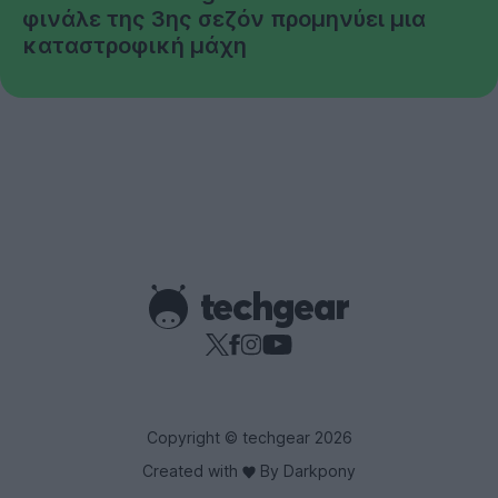
φινάλε της 3ης σεζόν προμηνύει μια
καταστροφική μάχη
Copyright © techgear 2026
Created with
By Darkpony