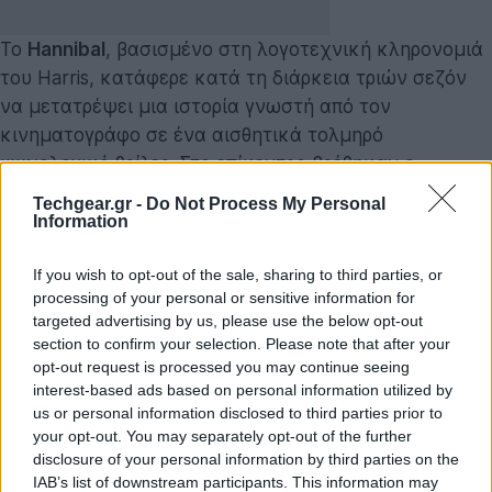
Το
Hannibal
, βασισμένο στη λογοτεχνική κληρονομιά
του Harris, κατάφερε κατά τη διάρκεια τριών σεζόν
να μετατρέψει μια ιστορία γνωστή από τον
κινηματογράφο σε ένα αισθητικά τολμηρό
ψυχολογικό θρίλερ. Στο επίκεντρο βρέθηκαν ο
Mikkelsen ως ο ψυχίατρος και δολοφόνος Hannibal
Techgear.gr -
Do Not Process My Personal
Lecter και ο Dancy ως ο εύθραυστος αλλά ιδιοφυής
Information
profiler Will Graham. Το τέλος της τρίτης σεζόν, με
If you wish to opt-out of the sale, sharing to third parties, or
τους δύο άντρες να βυθίζονται από έναν γκρεμό
processing of your personal or sensitive information for
αγκαλιασμένοι και έπειτα να… υπονοείται πως έχουν
targeted advertising by us, please use the below opt-out
επιβιώσει και συνεχίζουν τις τελετουργικές τους
section to confirm your selection. Please note that after your
κραιπάλες, άφησε ανοιχτές πόρτες που το fandom δεν
opt-out request is processed you may continue seeing
interest-based ads based on personal information utilized by
έκλεισε ποτέ.
us or personal information disclosed to third parties prior to
your opt-out. You may separately opt-out of the further
Ο Fuller δηλώνει πως γνωρίζει «ακριβώς τι είναι η 4η
disclosure of your personal information by third parties on the
σεζόν», δίνοντας την εντύπωση ότι δεν πρόκειται για
IAB’s list of downstream participants. This information may