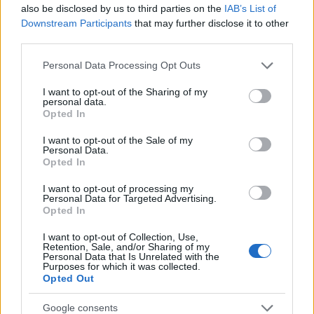
μια απλή ιδέα αλλά για ένα ολοκληρωμένο
also be disclosed by us to third parties on the
IAB’s List of
δημιουργικό σχέδιο. Εξομολογείται ότι η πρώτη σεζόν
Downstream Participants
that may further disclose it to other
third parties.
τον είχε περιορίσει σε πιο παραδοσιακές τηλεοπτικές
φόρμες, ενώ η δεύτερη τον πλησίασε περισσότερο στο
Please note that this website/app uses one or more Google
Personal Data Processing Opt Outs
όραμά του. Στην τρίτη, όπως λέει, ένιωσε πως η σειρά
services and may gather and store information including but
not limited to your visit or usage behaviour. You may click to
I want to opt-out of the Sharing of my
έφτασε τελικά στο ύφος που ονειρευόταν: πιο
personal data.
grant or deny consent to Google and its third-party tags to
εσωτερικό, πιο ονειρικό, πιο ελευθεριακό στην
Opted In
use your data for below specified purposes in below Google
αφήγησή του. Οποιοσδήποτε περιμένει ένα τέταρτο
consent section.
I want to opt-out of the Sale of my
κεφάλαιο περισσότερο προσγειωμένο ή τηλεοπτικά
Personal Data.
Opted In
«συγκρατημένο», ίσως απογοητευτεί. Ο Fuller το
καθιστά σαφές: η επόμενη σεζόν ακολουθεί την
I want to opt-out of processing my
Personal Data for Targeted Advertising.
αισθητική τροχιά του τρίτου κύκλου.
Opted In
Παρά τον ενθουσιασμό του δημιουργού και των
I want to opt-out of Collection, Use,
Retention, Sale, and/or Sharing of my
ηθοποιών, οι προκλήσεις που ορθώνονται μπροστά
Personal Data that Is Unrelated with the
Purposes for which it was collected.
δεν είναι αμελητέες. Η απώλεια της
Martha de
Opted Out
Laurentiis
, βασικής παραγωγού του franchise,
Google consents
δημιουργεί περίπλοκες παραγωγικές και οργανωτικές