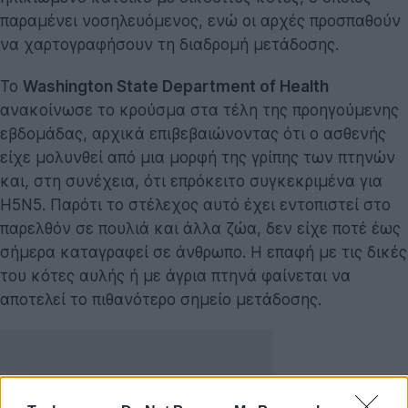
παραμένει νοσηλευόμενος, ενώ οι αρχές προσπαθούν
να χαρτογραφήσουν τη διαδρομή μετάδοσης.
Το
Washington State Department of Health
ανακοίνωσε το κρούσμα στα τέλη της προηγούμενης
εβδομάδας, αρχικά επιβεβαιώνοντας ότι ο ασθενής
είχε μολυνθεί από μια μορφή της γρίπης των πτηνών
και, στη συνέχεια, ότι επρόκειτο συγκεκριμένα για
H5N5. Παρότι το στέλεχος αυτό έχει εντοπιστεί στο
παρελθόν σε πουλιά και άλλα ζώα, δεν είχε ποτέ έως
σήμερα καταγραφεί σε άνθρωπο. Η επαφή με τις δικές
του κότες αυλής ή με άγρια πτηνά φαίνεται να
αποτελεί το πιθανότερο σημείο μετάδοσης.