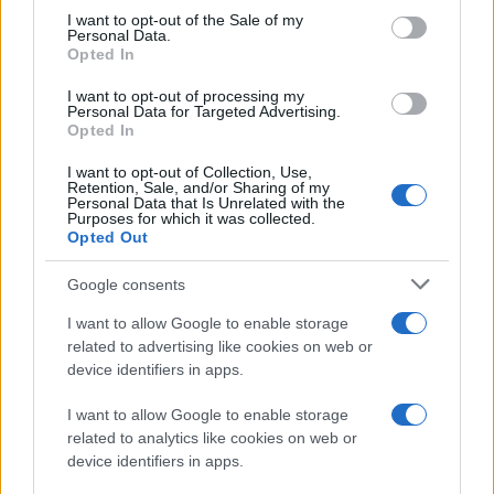
Η εμφάνιση του H5N5 σε άνθρωπο
δεν σημαίνει ότι
consent section.
I want to opt-out of the Sale of my
Personal Data.
βρισκόμαστε ενώπιον ενός νέου, άμεσου κινδύνου
.
Opted In
Ειδικοί υπενθυμίζουν πως οι περισσότερες μεταδόσεις
τέτοιων στελεχών είναι σποραδικές και δεν οδηγούν
I want to opt-out of processing my
Personal Data for Targeted Advertising.
σε εύκολη εξάπλωση μεταξύ ανθρώπων. Ωστόσο, το
Opted In
καθένα από αυτά τα περιστατικά λειτουργεί σαν
I want to opt-out of Collection, Use,
υπενθύμιση ότι οι ιοί της γρίπης δεν μένουν στάσιμοι,
Retention, Sale, and/or Sharing of my
Personal Data that Is Unrelated with the
αλλά εξελίσσονται, μεταλλάσσονται, βρίσκουν νέες
Purposes for which it was collected.
δεξαμενές και νέους τρόπους να κυκλοφορούν.
Opted Out
Google consents
Και είναι ακριβώς αυτή η κυκλοφορία σε θηλαστικά
που προβληματίζει τους
επιστήμονες
. Όσο
I want to allow Google to enable storage
περισσότερο στελέχη όπως το H5N1 ή το H5N5
related to advertising like cookies on web or
device identifiers in apps.
συνεχίζουν να μεταδίδονται σε είδη με φυσιολογία
πιο κοντινή στη δική μας, τόσο αυξάνεται η
I want to allow Google to enable storage
πιθανότητα να αποκτήσουν κάποια στιγμή ιδιότητες
related to analytics like cookies on web or
που θα τους επιτρέψουν να μεταδίδονται εύκολα και
device identifiers in apps.
μεταξύ ανθρώπων. Αν κάποια παραλλαγή καταφέρει