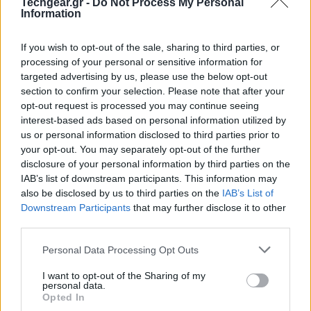
Techgear.gr -
Do Not Process My Personal
Information
If you wish to opt-out of the sale, sharing to third parties, or
processing of your personal or sensitive information for
targeted advertising by us, please use the below opt-out
section to confirm your selection. Please note that after your
opt-out request is processed you may continue seeing
interest-based ads based on personal information utilized by
Σύμφωνα με τις αρχές, ο ασθενής εμφάνισε υψηλό
us or personal information disclosed to third parties prior to
πυρετό, σύγχυση και σοβαρή αναπνευστική
your opt-out. You may separately opt-out of the further
δυσχέρεια στις αρχές Νοεμβρίου, οδηγούμενος στη
disclosure of your personal information by third parties on the
νοσηλεία. Η ηλικία του και προϋπάρχοντα
IAB’s list of downstream participants. This information may
also be disclosed by us to third parties on the
IAB’s List of
προβλήματα
υγείας
ενδέχεται να επιδείνωσαν την
Downstream Participants
that may further disclose it to other
εικόνα της λοίμωξης. Οι αρχές δημόσιας υγείας
third parties.
πάντως διαβεβαιώνουν ότι δεν έχει εντοπιστεί
Please note that this website/app uses one or more Google
αυξημένος κίνδυνος για τον γενικό πληθυσμό,
Personal Data Processing Opt Outs
services and may gather and store information including but
επισημαίνοντας πως το περιστατικό φαίνεται,
not limited to your visit or usage behaviour. You may click to
I want to opt-out of the Sharing of my
τουλάχιστον προς το παρόν, να είναι μεμονωμένο.
personal data.
grant or deny consent to Google and its third-party tags to
Opted In
use your data for below specified purposes in below Google