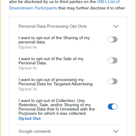
also be disclosed by us to third parties on the
IAB’s List of
δεδομένα, θεωρείται εξουθενωτικός για νέους θεατές.
Downstream Participants
that may further disclose it to other
third parties.
Η στρατηγική εμπλοκή του WIT Studio αλλάζει
εντελώς το τοπίο. Μιλάμε για το στούντιο που
Please note that this website/app uses one or more Google
Personal Data Processing Opt Outs
services and may gather and store information including but
καθήλωσε το παγκόσμιο κοινό με τις πρώτες,
not limited to your visit or usage behaviour. You may click to
I want to opt-out of the Sharing of my
εκρηκτικές σεζόν του
Attack on Titan
και το
personal data.
grant or deny consent to Google and its third-party tags to
Opted In
πρόσφατο
Spy x Family
. Η παραγωγή για το Netflix δεν
use your data for below specified purposes in below Google
πιέζεται από deadlines εβδομαδιαίας τηλεοπτικής
consent section.
I want to opt-out of the Sale of my
Personal Data.
κυκλοφορίας, κάτι που επιτρέπει στους animators να
Opted In
παραδώσουν κινηματογραφικής ποιότητας οπτικό
I want to opt-out of processing my
αποτέλεσμα, ρευστή δράση και μια ταχύτατη
Personal Data for Targeted Advertising.
αφήγηση. Παράλληλα, όπως αναφέρουν ρεπορτάζ, ο
Opted In
ίδιος ο δημιουργός,
Eiichiro Oda
, παραδέχτηκε πως η
I want to opt-out of Collection, Use,
ιστορία έχει επεκταθεί τόσο πολύ, που το παλαιότερο
Retention, Sale, and/or Sharing of my
Personal Data that Is Unrelated with the
στυλ animation ίσως να μην είναι πλέον ελκυστικό για
Purposes for which it was collected.
Opted Out
τις νεότερες γενιές.
Google consents
Ο σκηνοθέτης του νέου anime,
Masashi Koizuka
,