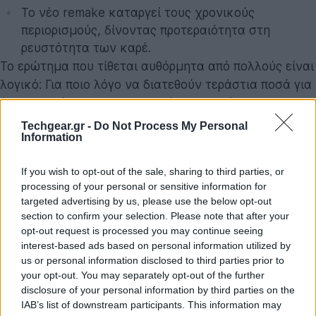
Το νέο remake καταργεί τους χρονικούς
περιορισμούς, δίνοντας προτεραιότητα στη
ρευστότητα των καρέ.
Το ερώτημα που τίθεται αυθόρμητα από πολλούς είναι
λογικό: Για ποιο λόγο να διατεθούν τεράστια ποσά για
ένα ολοκαίνουργιο anime, από τη στιγμή που η
υπάρχουσα σειρά της
Toei Animation
βρίσκεται
Techgear.gr -
Do Not Process My Personal
Information
κανονικά στον αέρα; Η απάντηση σχετίζεται άμεσα
με τον απαρχαιωμένο τρόπο παραγωγής της
If you wish to opt-out of the sale, sharing to third parties, or
ιαπωνικής τηλεόρασης τις προηγούμενες δεκαετίες.
processing of your personal or sensitive information for
Όταν το One Piece ξεκίνησε να προβάλλεται το 1999,
targeted advertising by us, please use the below opt-out
ακολούθησε το παραδοσιακό εβδομαδιαίο μοντέλο.
section to confirm your selection. Please note that after your
Προκειμένου να μην ξεπεράσει το anime τα κεφάλαια
opt-out request is processed you may continue seeing
interest-based ads based on personal information utilized by
του manga που κυκλοφορούσαν ταυτόχρονα, οι
us or personal information disclosed to third parties prior to
παραγωγοί ενσωμάτωναν τεράστιους όγκους "filler"
your opt-out. You may separately opt-out of the further
επεισοδίων ή επιμήκυναν τεχνητά τις σκηνές. Αυτό
disclosure of your personal information by third parties on the
είχε ως αποτέλεσμα έναν ρυθμό που, με τα σημερινά
IAB’s list of downstream participants. This information may