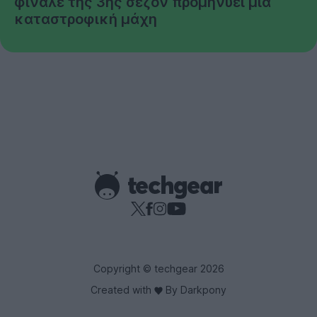
φινάλε της 3ης σεζόν προμηνύει μια
καταστροφική μάχη
Copyright © techgear 2026
Created with
By Darkpony