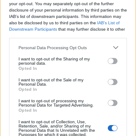
your opt-out. You may separately opt-out of the further
disclosure of your personal information by third parties on the
IAB’s list of downstream participants. This information may
also be disclosed by us to third parties on the
IAB’s List of
Downstream Participants
that may further disclose it to other
third parties.
Please note that this website/app uses one or more Google
Personal Data Processing Opt Outs
services and may gather and store information including but
not limited to your visit or usage behaviour. You may click to
I want to opt-out of the Sharing of my
personal data.
grant or deny consent to Google and its third-party tags to
Opted In
use your data for below specified purposes in below Google
Μάλιστα, την κατάσταση επιβαρύνει ακόμα
consent section.
I want to opt-out of the Sale of my
περισσότερο η λειτουργία Snooze που παρότι μας
Personal Data.
Opted In
προσφέρει μερικά ακόμα λεπτά ύπνου, ο ύπνος αυτός
είναι διακοπτώμενος και περισσότερο κουράζει παρά
I want to opt-out of processing my
Personal Data for Targeted Advertising.
ξεκουράζει. Όπως εξηγούν οι ειδικοί, ο καλύτερος
Opted In
τρόπος για να ξυπνήσει κανείς είναι από μόνος του,
I want to opt-out of Collection, Use,
τις περισσότερες φορές όμως το ξυπνητήρι είναι
Retention, Sale, and/or Sharing of my
Personal Data that Is Unrelated with the
αναγκαίο κακό. Περισσότερες λεπτομέρειες στο
Purposes for which it was collected.