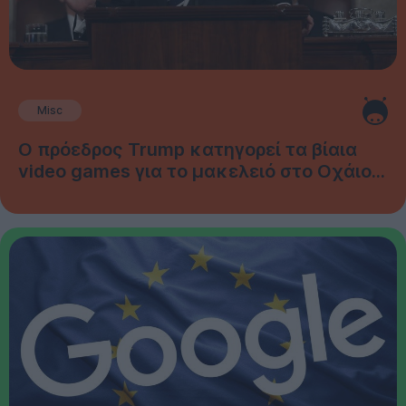
Misc
Ο πρόεδρος Trump κατηγορεί τα βίαια
video games για το μακελειό στο Οχάιο...