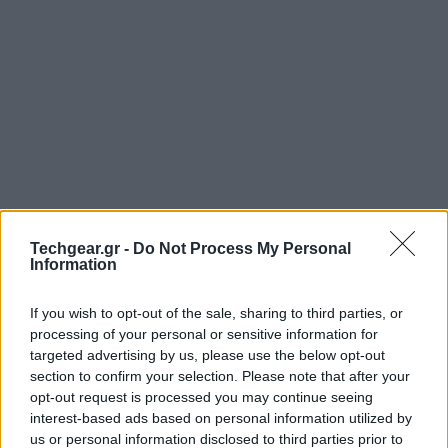
Techgear.gr -
Do Not Process My Personal
Information
Ο χειρότερος εχθρός για τους περισσότερους από
εμάς δεν είναι άλλος από το ξυπνητήρι. Σύμφωνα με
If you wish to opt-out of the sale, sharing to third parties, or
τους επιστήμονες το ξυπνητήρι διαταράσσει τους
processing of your personal or sensitive information for
targeted advertising by us, please use the below opt-out
βιολογικούς μας ρυθμούς με αποτέλεσμα να προκαλεί
section to confirm your selection. Please note that after your
κόπωση και νύστα κατά τη διάρκεια της ημέρας.
opt-out request is processed you may continue seeing
interest-based ads based on personal information utilized by
us or personal information disclosed to third parties prior to