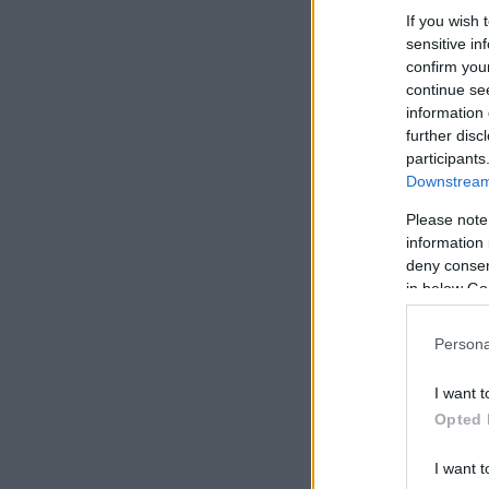
If you wish 
sensitive in
confirm you
continue se
information 
further disc
participants
Downstream 
Please note
information 
deny consent
in below Go
Persona
I want t
Opted 
I want t