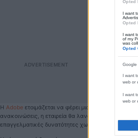
Opted 
I want 
Advertis
Opted 
I want t
of my P
was col
Opted 
Google 
I want t
web or d
I want t
web or d
Η
Adobe
ετοιμάζεται να φέρει μια από τις πιο εμβλ
ανακοινώσεις, η εταιρεία θα λανσάρει στο τέλος τ
επαγγελματικές δυνατότητες χωρίς κόστος.