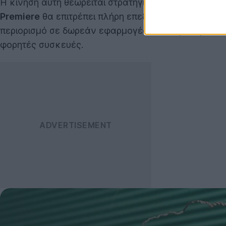
Η κίνηση αυτή θεωρείται στρατηγικής σημασίας, κα
Premiere
θα επιτρέπει πλήρη επεξεργασία βίντεο, 
περιορισμό σε δωρεάν εφαρμογές. Η εταιρεία μάλισ
φορητές συσκευές.