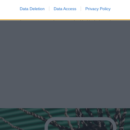
θώς η Adobe επενδύει ολοένα και περισσότερο στην
Data Deletion
Data Access
Privacy Policy
αποθήκευση και δημοσίευση χωρίς υδατογραφήματα,
τα το παρουσιάζει ως μια λύση «γρήγορη, δωρεάν κα