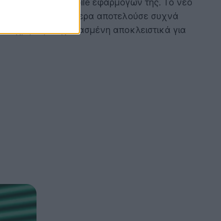
 ανάπτυξη των mobile εφαρμογών της. Το νέο
 κάτι που μέχρι σήμερα αποτελούσε συχνά
ι εύχρηστη», σχεδιασμένη αποκλειστικά για