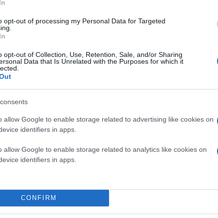
In
to opt-out of processing my Personal Data for Targeted
ing.
In
o opt-out of Collection, Use, Retention, Sale, and/or Sharing
ersonal Data that Is Unrelated with the Purposes for which it
lected.
Out
consents
o allow Google to enable storage related to advertising like cookies on
evice identifiers in apps.
o allow Google to enable storage related to analytics like cookies on
evice identifiers in apps.
ηματικές εφαρμογές επεξεργασίας βίντεο στις φορητ
ου μήνα μια δωρεάν έκδοση του
Adobe Premiere
για 
CONFIRM