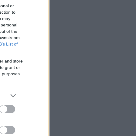
sonal or
ection to
ou may
 personal
out of the
 downstream
B’s List of
er and store
to grant or
ed purposes