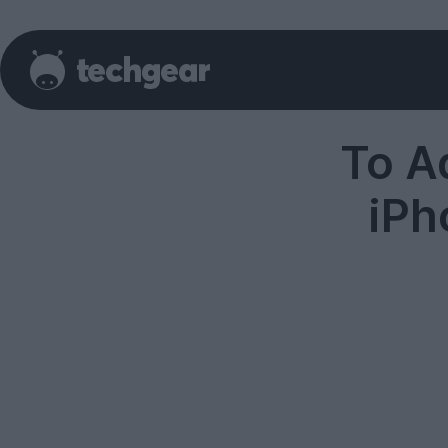
Το A
iPh