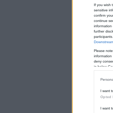
If you wish 
sensitive in
confirm you
continue se
information 
further disc
participants
Downstream 
Please note
information 
deny consent
in below Go
Persona
I want t
Opted 
I want t