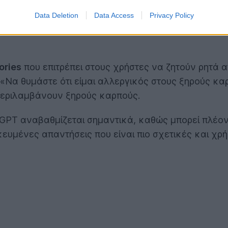
Data Deletion
Data Access
Privacy Policy
ories
που επιτρέπει στους χρήστες να ζητούν ρητά 
«Να θυμάστε ότι είμαι αλλεργικός στους ξηρούς καρ
περιλαμβάνουν ξηρούς καρπούς.
GPT αναβαθμίζεται σημαντικά, καθώς μπορεί πλέον
κευμένες απαντήσεις που είναι πιο σχετικές και χρή