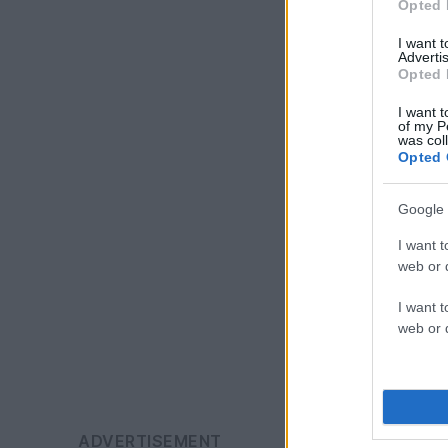
Opted 
I want 
Advertis
Opted 
I want t
of my P
was col
Opted 
Google 
I want t
web or d
I want t
web or d