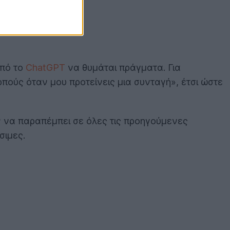
από το
ChatGPT
να θυμάται πράγματα. Για
πούς όταν μου προτείνεις μια συνταγή», έτσι ώστε
 να παραπέμπει σε όλες τις προηγούμενες
σιμες.