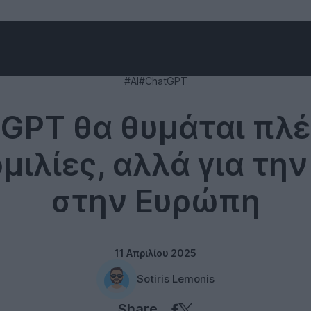
Technology
#AI
#ChatGPT
tGPT θα θυμάται πλέ
μιλίες, αλλά για τη
στην Ευρώπη
11 Απριλίου 2025
Sotiris Lemonis
Share