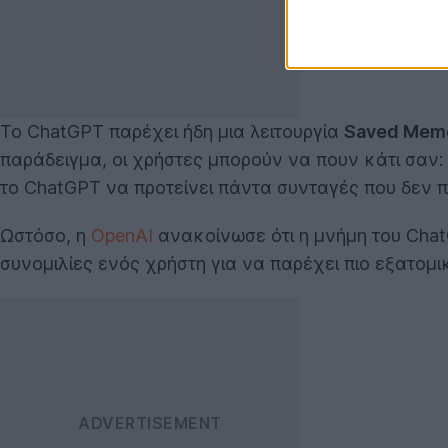
Το ChatGPT παρέχει ήδη μια λειτουργία
Saved Mem
παράδειγμα, οι χρήστες μπορούν να πουν κάτι σαν: 
το ChatGPT να προτείνει πάντα συνταγές που δεν 
Ωστόσο, η
OpenAI
ανακοίνωσε ότι η μνήμη του Chat
συνομιλίες ενός χρήστη για να παρέχει πιο εξατομι