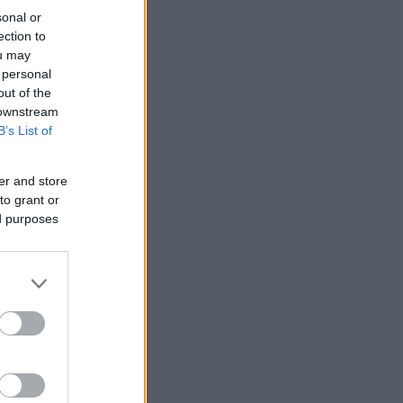
sonal or
ection to
ou may
 personal
out of the
 downstream
B’s List of
er and store
to grant or
ed purposes