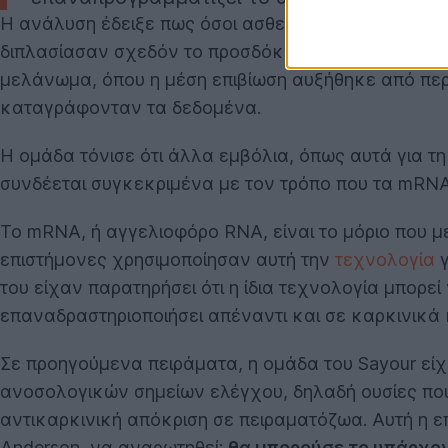
Η ανάλυση έδειξε πως όσοι ασθενείς με προχωρημέ
διπλασίασαν σχεδόν το προσδόκιμο επιβίωσής τους 
μελάνωμα, όπου η μέση επιβίωση αυξήθηκε από περ
καταγράφονταν τα δεδομένα.
Η ομάδα τόνισε ότι άλλα εμβόλια, όπως αυτά για τη
συνδέεται συγκεκριμένα με τον τρόπο που τα mRNA 
Το mRNA, ή αγγελιοφόρο RNA, είναι το μόριο που με
επιστήμονες χρησιμοποίησαν αυτή την
τεχνολογία
γ
του είχαν παρατηρήσει ότι η ίδια τεχνολογία μπορε
επαναδραστηριοποιήσει απέναντι και σε καρκινικά 
Σε προηγούμενα πειράματα, η ομάδα του Sayour ε
ανοσολογικών σημείων ελέγχου, δηλαδή ουσίες που 
αντικαρκινική απόκριση σε πειραματόζωα. Αυτή η ε
Anderson, να αναρωτηθεί:
θα μπορούσε το υπάρχον