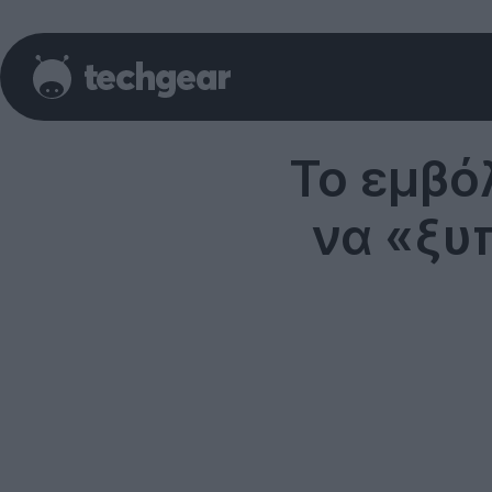
Το εμβό
να «ξυ