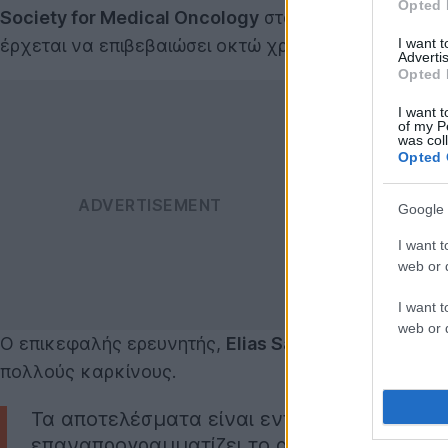
Opted 
Society for Medical Oncology
στο Βερολίνο, αναλύ
I want 
έρχεται να επιβεβαιώσει οκτώ χρόνια έρευνας γύ
Advertis
Opted 
I want t
of my P
was col
Opted 
Google 
I want t
web or d
I want t
web or d
Ο επικεφαλής ερευνητής,
Elias Sayour
του Universit
πολλούς καρκίνους.
Τα αποτελέσματα είναι εντυπωσιακά. Θα μ
επαναπρογραμματίζει το ανοσοποιητικό, ου