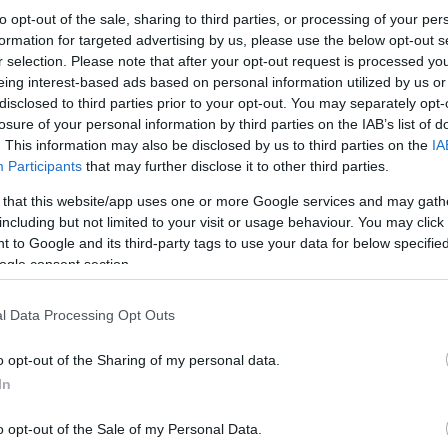
to opt-out of the sale, sharing to third parties, or processing of your per
formation for targeted advertising by us, please use the below opt-out s
r selection. Please note that after your opt-out request is processed y
eing interest-based ads based on personal information utilized by us or
disclosed to third parties prior to your opt-out. You may separately opt-
losure of your personal information by third parties on the IAB’s list of
. This information may also be disclosed by us to third parties on the
IA
Participants
that may further disclose it to other third parties.
 that this website/app uses one or more Google services and may gath
including but not limited to your visit or usage behaviour. You may click 
 to Google and its third-party tags to use your data for below specifi
ogle consent section.
orida
και το
MD Anderson Cancer Center
φέρνει νέο
πνεύμονα ή του δέρματος που έλαβαν εμβόλιο mRNA
l Data Processing Opt Outs
ά περισσότερο σε σχέση με όσους δεν εμβολιάστηκ
γοποιεί» το ανοσοποιητικό σύστημα με έναν εντελώς 
o opt-out of the Sharing of my personal data.
In
χή μιας νέας εποχής για τα λεγόμενα καθολικά εμβ
o opt-out of the Sale of my Personal Data.
ούν» συνολικά την άμυνα του οργανισμού. Η μελέτ