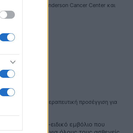
ασθενείς
του MD Anderson Cancer Center και
α αλλάξει ριζικά τη θεραπευτική προσέγγιση για
οτελεσματικό μη-ειδικό εμβόλιο που
ίνου, διαθέσιμο για όλους τους ασθενείς.