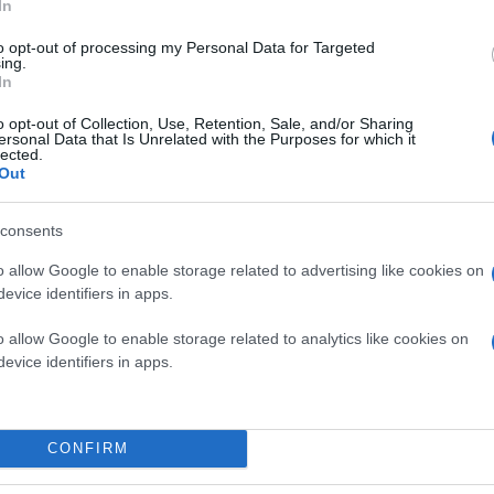
In
ει
ιατρικά δεδομένα από περισσότερους από 1000 
to opt-out of processing my Personal Data for Targeted
ρω από τον συνδυασμό mRNA και ανοσοθεραπείας.
ing.
In
o opt-out of Collection, Use, Retention, Sale, and/or Sharing
ersonal Data that Is Unrelated with the Purposes for which it
lected.
Out
consents
o allow Google to enable storage related to advertising like cookies on
evice identifiers in apps.
o allow Google to enable storage related to analytics like cookies on
evice identifiers in apps.
y of Florida, τονίζει ότι η ανακάλυψη αυτή μπορεί ν
CONFIRM
πορούσαμε να σχεδιάσουμε ένα ακόμα πιο απ
σιαστικά ένα καθολικό εμβόλιο κατά του καρκ