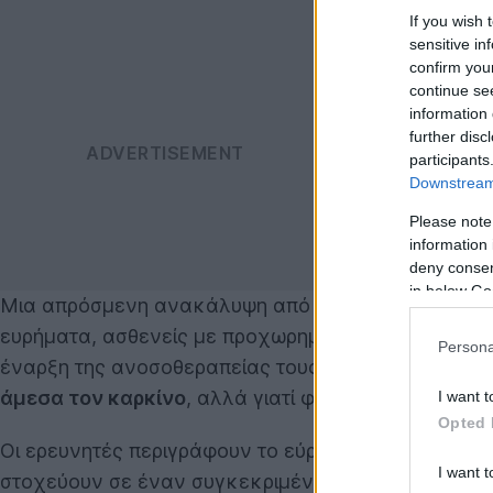
If you wish 
sensitive in
confirm you
continue se
information 
further disc
participants
Downstream 
Please note
information 
deny consent
in below Go
Μια απρόσμενη ανακάλυψη από το
University of Fl
ευρήματα, ασθενείς με προχωρημένο καρκίνο του 
Persona
έναρξη της ανοσοθεραπείας τους, έζησαν σημαντικ
άμεσα τον καρκίνο
, αλλά γιατί φαίνεται να «ενερ
I want t
Opted 
Οι ερευνητές περιγράφουν το εύρημα ως πιθανή αρ
I want t
στοχεύουν σε έναν συγκεκριμένο όγκο, αλλά «ξυπν