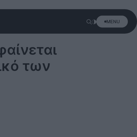
MENU
φαίνεται
ικό των