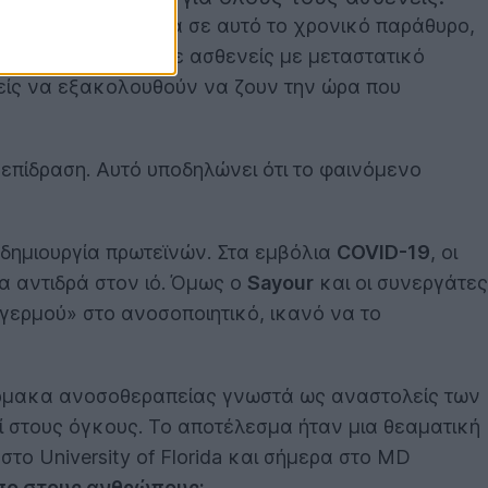
ν το εμβόλιο μέσα σε αυτό το χρονικό παράθυρο,
καταγράφηκε και σε ασθενείς με μεταστατικό
είς να εξακολουθούν να ζουν την ώρα που
 επίδραση. Αυτό υποδηλώνει ότι το φαινόμενο
η δημιουργία πρωτεϊνών. Στα εμβόλια
COVID-19
, οι
α αντιδρά στον ιό. Όμως ο
Sayour
και οι συνεργάτες
αγερμού» στο ανοσοποιητικό, ικανό να το
άρμακα ανοσοθεραπείας γνωστά ως αναστολείς των
ί στους όγκους. Το αποτέλεσμα ήταν μια θεαματική
 στο University of Florida και σήμερα στο MD
όπο στους ανθρώπους;