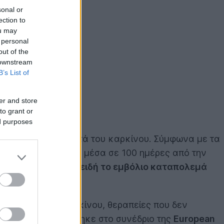
sonal or
ection to
ou may
 personal
out of the
 downstream
B’s List of
er and store
to grant or
ed purposes
 φως στη μάχη κατά του καρκίνου. Σύμφωνα με τα
 για την COVID-19 μέσα σε 100 ημέρες από την
αν. Και αυτό
όχι επειδή το εμβόλιο καταπολεμά
νέο τρόπο.
όλια κατά του καρκίνου, θεραπείες που δεν
η, που παρουσιάστηκε στο συνέδριο της
European